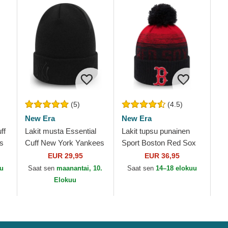
(5)
(4.5)
New Era
New Era
ff
Lakit musta Essential
Lakit tupsu punainen
es
Cuff New York Yankees
Sport Boston Red Sox
ra
MLB New Era
MLB New Era
EUR 29,95
EUR 36,95
uu
Saat sen
maanantai, 10.
Saat sen
14–18 elokuu
Elokuu