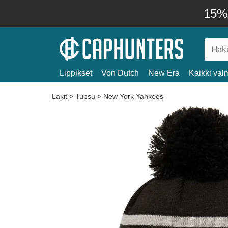
15% 
Lippikset
Von Dutch
New Era
Kaikki valm
Lakit
>
Tupsu
>
New York Yankees