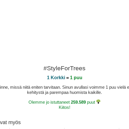
#StyleForTrees
1 Korkki
=
1 puu
sinne, missä niitä eniten tarvitaan. Sinun avullasi voimme 1 puu vie
kehitystä ja parempaa huomista kaikille.
Olemme jo istuttaneet
259.589
puut
Kiitos!
tivat myös