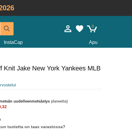
2026
0
InstaCap
Apu
ff Knit Jake New York Yankees MLB
rvostelut
metsän uudelleenmetsästys
planeetta)
9,32
a
un tuotetta on taas varastossa?