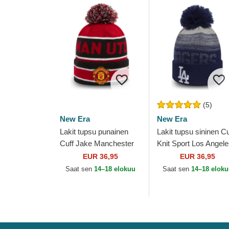
(5)
New Era
New Era
Lakit tupsu punainen
Lakit tupsu sininen Cu
Cuff Jake Manchester
Knit Sport Los Angel
United Football Club
Dodgers MLB New E
EUR 36,95
EUR 36,95
Premier League New
Saat sen
14–18 elokuu
Saat sen
14–18 elok
Era