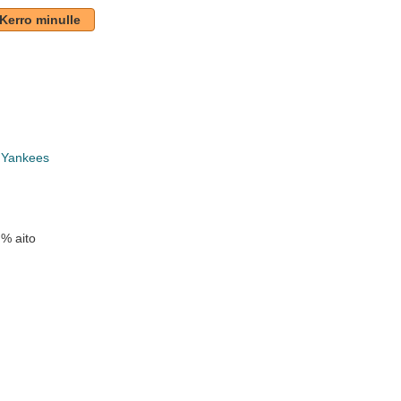
Kerro minulle
 Yankees
 % aito