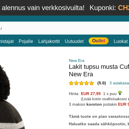
alennus vain verkkosivuilta!
Kuponki:
CH
Outlet
istajat
Pojalle
Lahjakortit
Uutuudet
Luokat
New Era
Lakit tupsu musta Cu
New Era
(5.0)
3 asiakasa
Hinta:
EUR 27,95
1 x puu
(Lisää koriin osallistuaksesi
3 maksoi
koroton
jostakin
EUR 
Tämä tuote on pian varastoss
Haluatko saada sähköpostin, k