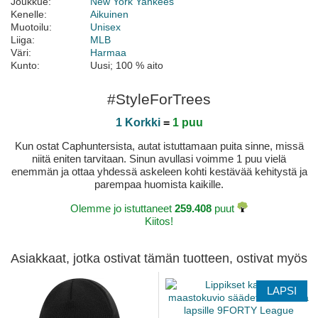
Joukkue:
New York Yankees
Kenelle:
Aikuinen
Muotoilu:
Unisex
Liiga:
MLB
Väri:
Harmaa
Kunto:
Uusi; 100 % aito
#StyleForTrees
1 Korkki
=
1 puu
Kun ostat Caphuntersista, autat istuttamaan puita sinne, missä
niitä eniten tarvitaan. Sinun avullasi voimme 1 puu vielä
enemmän ja ottaa yhdessä askeleen kohti kestävää kehitystä ja
parempaa huomista kaikille.
Olemme jo istuttaneet
259.408
puut
Kiitos!
Asiakkaat, jotka ostivat tämän tuotteen, ostivat myös
LAPSI