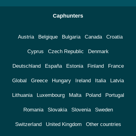
Caphunters
Austria
Belgique
Bulgaria
Canada
Croatia
Cyprus
Czech Republic
Denmark
Deutschland
España
Estonia
Finland
France
Global
Greece
Hungary
Ireland
Italia
Latvia
Lithuania
Luxembourg
Malta
Poland
Portugal
Romania
Slovakia
Slovenia
Sweden
Switzerland
United Kingdom
Other countries