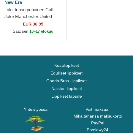
New Era
Lakit tupsu punainen Cuff
Jake Manchester United
Football Club Premier League
EUR 36,95
New Era
Saat sen
13–17 elokuu
Kesälippikset
Edulliset lippikset
Goorin Bros -lippikset
Naisten lippikset
Lippikset lapsille
Yhteistyössä
Voit maksaa:
Mikä tahansa maksukortti
PayPal
Przelewy24