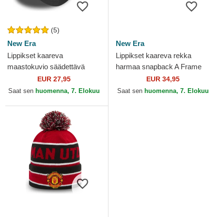
(5)
New Era
New Era
Lippikset kaareva
Lippikset kaareva rekka
maastokuvio säädettävä
harmaa snapback A Frame
nauha 9FORTY League
Sport New York Yankees
EUR 27,95
EUR 34,95
Essential New York Yankees
MLB New Era
Saat sen
huomenna, 7. Elokuu
Saat sen
huomenna, 7. Elokuu
MLB New Era