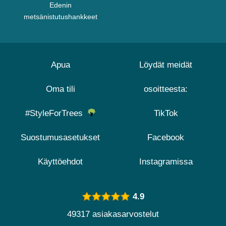
Edenin
metsänistutushankkeet
Apua
Löydät meidät
Oma tili
osoitteesta:
#StyleForTrees
TikTok
Suostumusasetukset
Facebook
Käyttöehdot
Instagramissa
4.9
49317 asiakasarvostelut