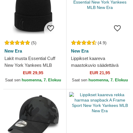
(5)
(4.9)
New Era
New Era
Lakit musta Essential Cuff
Lippikset kaareva
New York Yankees MLB
maastokuvio säädettävä
New Era
nauha lapsille 9FORTY
EUR 29,95
EUR 21,95
League Essential New York
Saat sen
huomenna, 7. Elokuu
Saat sen
huomenna, 7. Elokuu
Yankees...