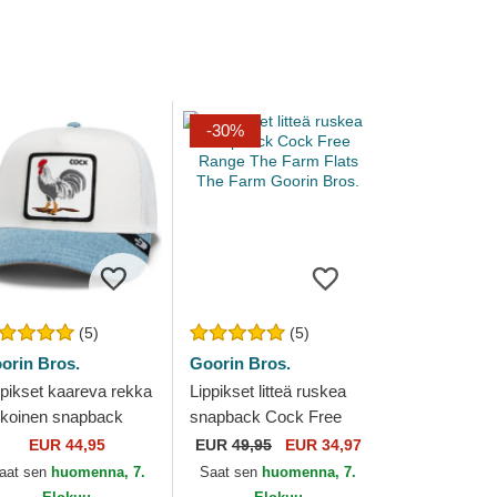
-30%
(5)
(5)
orin Bros.
Goorin Bros.
ppikset kaareva rekka
Lippikset litteä ruskea
lkoinen snapback
snapback Cock Free
ck Rooster Fan
Range The Farm Flats
EUR 44,95
EUR
49,95
EUR 34,97
titution Ball Club
The Farm Goorin Bros.
aat sen
huomenna, 7.
Saat sen
huomenna, 7.
obal Core...