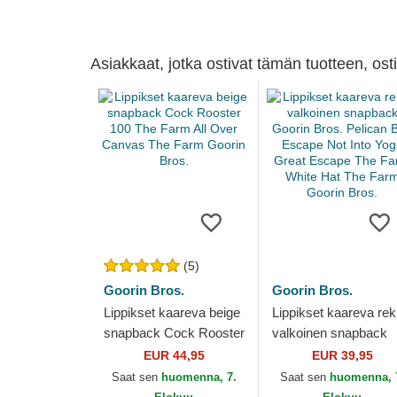
Asiakkaat, jotka ostivat tämän tuotteen, os
(5)
Goorin Bros.
Goorin Bros.
Lippikset kaareva beige
Lippikset kaareva re
snapback Cock Rooster
valkoinen snapback
100 The Farm All Over
Goorin Bros. Pelican
EUR 44,95
EUR 39,95
Canvas The Farm
Bird Escape Not Into
Saat sen
huomenna, 7.
Saat sen
huomenna, 
Goorin Bros.
Yoga Great...