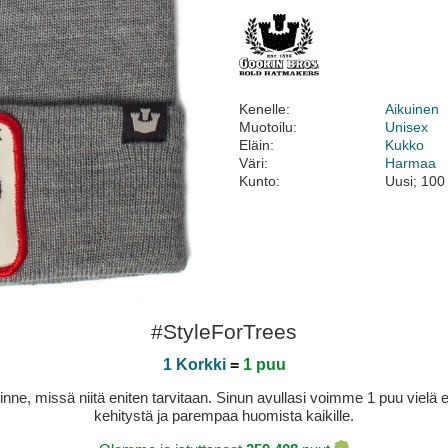
Kenelle:
Aikuinen
Muotoilu:
Unisex
Eläin:
Kukko
Väri:
Harmaa
Kunto:
Uusi; 100
#StyleForTrees
1 Korkki
=
1 puu
sinne, missä niitä eniten tarvitaan. Sinun avullasi voimme 1 puu vie
kehitystä ja parempaa huomista kaikille.