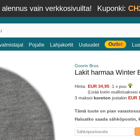
alennus vain verkkosivuilta!
Kuponki:
CH
Outlet
valmistajat
Pojalle
Lahjakortit
Uutuudet
Luo
Goorin Bros.
Lakit harmaa Winter 
Hinta:
EUR 34,95
1 x puu
(Lisää koriin osallistuaksesi
3 maksoi
koroton
jostakin
EUR 1
Tämä tuote on pian varastoss
Haluatko saada sähköpostin, k