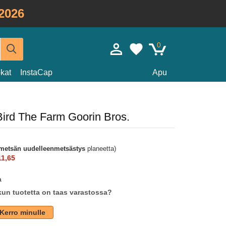
2026
0
kat
InstaCap
Apu
Bird The Farm Goorin Bros.
metsän uudelleenmetsästys
planeetta)
1,65
a
un tuotetta on taas varastossa?
Kerro minulle