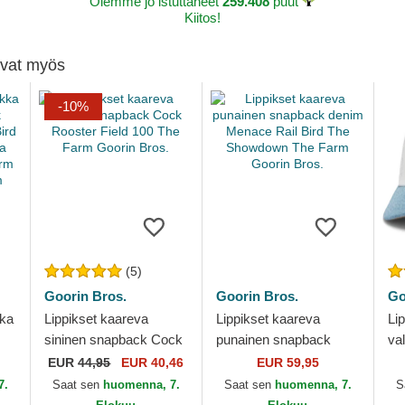
Olemme jo istuttaneet
259.408
puut
Kiitos!
tivat myös
-10%
(5)
Goorin Bros.
Goorin Bros.
Go
kka
Lippikset kaareva
Lippikset kaareva
Li
sininen snapback Cock
punainen snapback
va
Rooster Field 100 The
denim Menace Rail Bird
Co
EUR
44,95
EUR 40,46
EUR 59,95
Farm Goorin Bros.
The Showdown The
Ins
7.
Saat sen
huomenna, 7.
Saat sen
huomenna, 7.
S
Farm Goorin Bros.
Gl