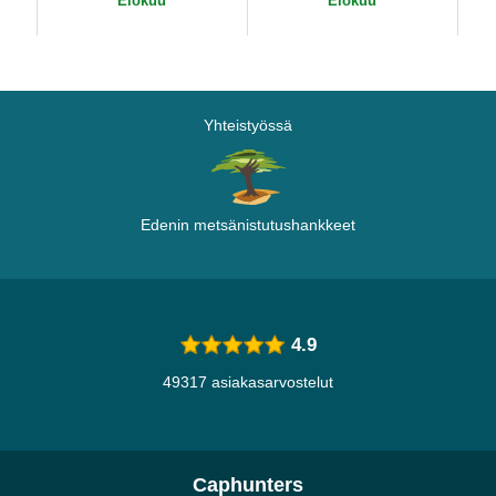
Elokuu
Elokuu
Yhteistyössä
Edenin metsänistutushankkeet
4.9
49317 asiakasarvostelut
Caphunters