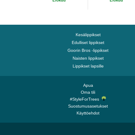
Elokuu
Elokuu
Kesälippikset
Edulliset lippikset
Goorin Bros -lippikset
Naisten lippikset
Lippikset lapsille
Apua
Oma tili
#StyleForTrees
Suostumusasetukset
Käyttöehdot