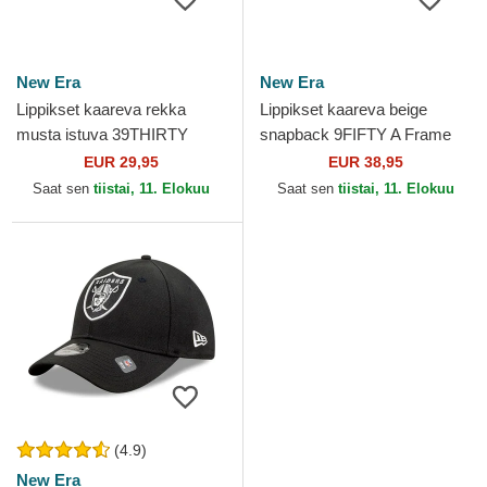
New Era
New Era
Lippikset kaareva rekka
Lippikset kaareva beige
musta istuva 39THIRTY
snapback 9FIFTY A Frame
Evergreen Neo Las Vegas
Classic Las Vegas Raiders
EUR 29,95
EUR 38,95
Raiders NFL New Era
NFL New Era
Saat sen
tiistai, 11. Elokuu
Saat sen
tiistai, 11. Elokuu
(4.9)
New Era