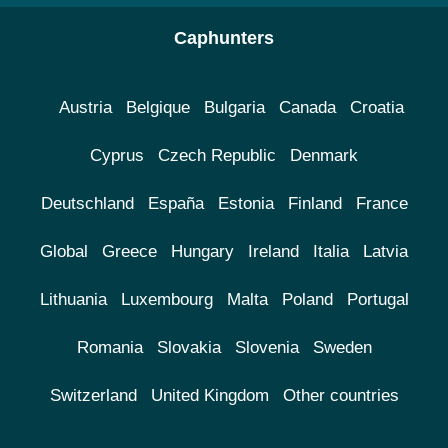
Caphunters
Austria
Belgique
Bulgaria
Canada
Croatia
Cyprus
Czech Republic
Denmark
Deutschland
España
Estonia
Finland
France
Global
Greece
Hungary
Ireland
Italia
Latvia
Lithuania
Luxembourg
Malta
Poland
Portugal
Romania
Slovakia
Slovenia
Sweden
Switzerland
United Kingdom
Other countries