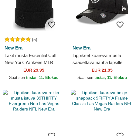
(5)
New Era
New Era
Lakit musta Essential Cuff
Lippikset kaareva musta
New York Yankees MLB
säädettävä nauha lapsille
New Era
9FORTY The League Las
EUR 29,95
EUR 21,95
Vegas Raiders NFL New Era
Saat sen
tiistai, 11. Elokuu
Saat sen
tiistai, 11. Elokuu