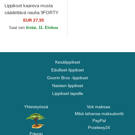
Lippikset kaareva musta
säädettävä nauha 9FORTY
The League Las Vegas
EUR 27,95
Raiders NFL New Era
Saat sen
tiistai, 11. Elokuu
Kesälippikset
Edulliset lippikset
Goorin Bros -lippikset
Naisten lippikset
Lippikset lapsille
Yhteistyössä
Voit maksaa:
Mikä tahansa maksukortti
PayPal
Przelewy24
Edenin