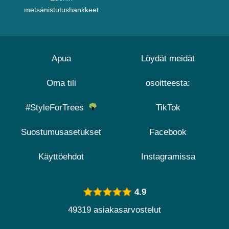
metsänistutushankkeet
Apua
Löydät meidät
Oma tili
osoitteesta:
#StyleForTrees
TikTok
Suostumusasetukset
Facebook
Käyttöehdot
Instagramissa
4.9
49319 asiakasarvostelut