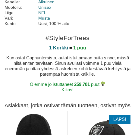
Kenelle:
Aikuinen
Muotoilu:
Unisex
Liiga:
NFL
Väri:
Musta
Kunto:
Uusi; 100 % aito
#StyleForTrees
1 Korkki
=
1 puu
Kun ostat Caphuntersista, autat istuttamaan puita sinne, missä
niitä eniten tarvitaan. Sinun avullasi voimme 1 puu vielä
enemmän ja ottaa yhdessä askeleen kohti kestävää kehitystä ja
parempaa huomista kaikille.
Olemme jo istuttaneet
259.781
puut
Kiitos!
Asiakkaat, jotka ostivat tämän tuotteen, ostivat myös
LAPSI