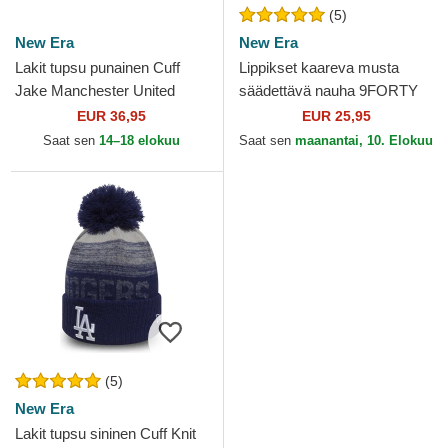
(5)
New Era
New Era
Lakit tupsu punainen Cuff
Lippikset kaareva musta
Jake Manchester United
säädettävä nauha 9FORTY
Football Club Premier League
Pop Outline New York
EUR 36,95
EUR 25,95
New Era
Yankees MLB New Era
Saat sen
14–18 elokuu
Saat sen
maanantai, 10. Elokuu
(5)
New Era
Lakit tupsu sininen Cuff Knit