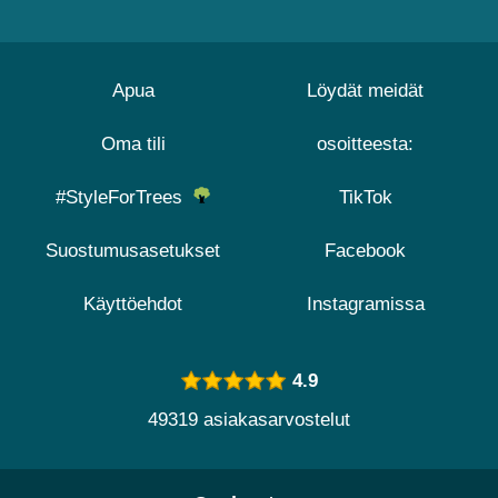
Apua
Löydät meidät
Oma tili
osoitteesta:
#StyleForTrees
TikTok
Suostumusasetukset
Facebook
Käyttöehdot
Instagramissa
4.9
49319 asiakasarvostelut