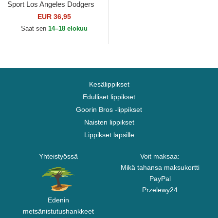
Sport Los Angeles Dodgers
MLB New Era
EUR 36,95
Saat sen
14–18 elokuu
Kesälippikset
Edulliset lippikset
Goorin Bros -lippikset
Naisten lippikset
Lippikset lapsille
Yhteistyössä
Voit maksaa:
Mikä tahansa maksukortti
PayPal
Przelewy24
Edenin
metsänistutushankkeet