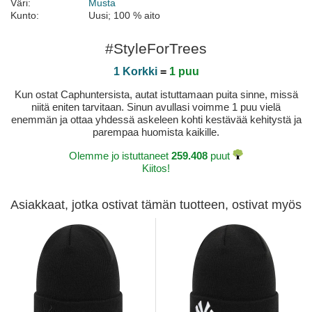
Väri:
Musta
Kunto:
Uusi; 100 % aito
#StyleForTrees
1 Korkki
=
1 puu
Kun ostat Caphuntersista, autat istuttamaan puita sinne, missä
niitä eniten tarvitaan. Sinun avullasi voimme 1 puu vielä
enemmän ja ottaa yhdessä askeleen kohti kestävää kehitystä ja
parempaa huomista kaikille.
Olemme jo istuttaneet
259.408
puut
Kiitos!
Asiakkaat, jotka ostivat tämän tuotteen, ostivat myös