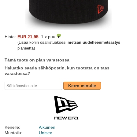
Hinta:
EUR 21,95
1 x puu
(Lisää koriin osallistuaksesi
metsän uudelleenmetsästys
planeetta)
Tämä tuote on pian varastossa
Haluatko saada sähköpostin, kun tuotetta on taas
varastossa?
Kerro minulle
Kenelle:
Aikuinen
Muotoilu:
Unisex