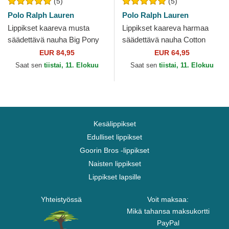
(5)
(5)
Polo Ralph Lauren
Polo Ralph Lauren
Lippikset kaareva musta
Lippikset kaareva harmaa
säädettävä nauha Big Pony
säädettävä nauha Cotton
Chino Classic Sport Polo
Chino Classic Sport Polo
EUR 84,95
EUR 64,95
Ralph Lauren
Ralph Lauren
Saat sen
tiistai, 11. Elokuu
Saat sen
tiistai, 11. Elokuu
Kesälippikset
Edulliset lippikset
Goorin Bros -lippikset
Naisten lippikset
Lippikset lapsille
Yhteistyössä
Voit maksaa:
Mikä tahansa maksukortti
PayPal