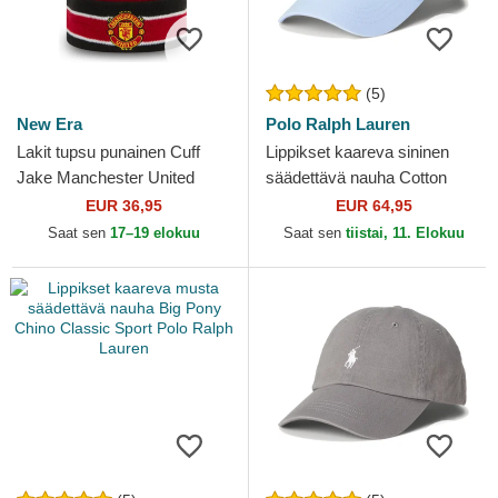
(5)
New Era
Polo Ralph Lauren
Lakit tupsu punainen Cuff
Lippikset kaareva sininen
Jake Manchester United
säädettävä nauha Cotton
Football Club Premier League
Chino Classic Sport Polo
EUR 36,95
EUR 64,95
New Era
Ralph Lauren
Saat sen
17–19 elokuu
Saat sen
tiistai, 11. Elokuu