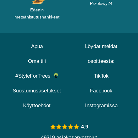
Przelewy24
Edenin
metsänistutushankkeet
Apua
Löydät meidät
Oma tili
osoitteesta:
#StyleForTrees
TikTok
Suostumusasetukset
Facebook
Käyttöehdot
Instagramissa
4.9
49319 asiakasarvostelut