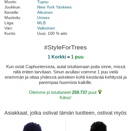
Muoto:
Tupsu
Joukkue:
New York Yankees
Kenelle:
Aikuinen
Muotoilu:
Unisex
Liiga:
MLB
Väri:
Valkoinen
Kunto:
Uusi; 100 % aito
#StyleForTrees
1 Korkki
=
1 puu
Kun ostat Caphuntersista, autat istuttamaan puita sinne, missä
niitä eniten tarvitaan. Sinun avullasi voimme 1 puu vielä
enemmän ja ottaa yhdessä askeleen kohti kestävää kehitystä ja
parempaa huomista kaikille.
Olemme jo istuttaneet
259.737
puut
Kiitos!
Asiakkaat, jotka ostivat tämän tuotteen, ostivat myös