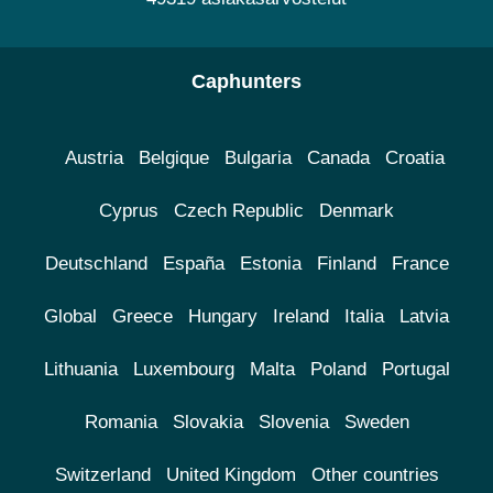
Caphunters
Austria
Belgique
Bulgaria
Canada
Croatia
Cyprus
Czech Republic
Denmark
Deutschland
España
Estonia
Finland
France
Global
Greece
Hungary
Ireland
Italia
Latvia
Lithuania
Luxembourg
Malta
Poland
Portugal
Romania
Slovakia
Slovenia
Sweden
Switzerland
United Kingdom
Other countries