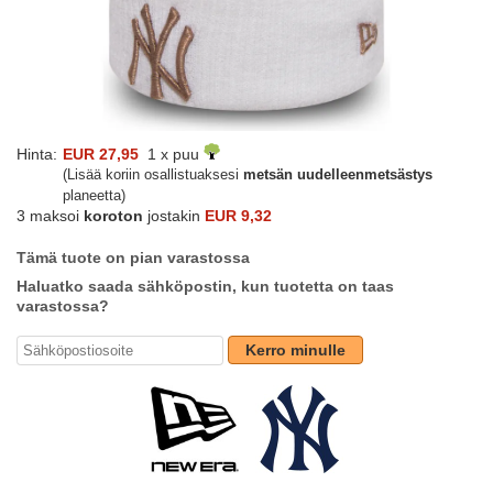
Hinta:
EUR 27,95
1 x puu
(Lisää koriin osallistuaksesi
metsän uudelleenmetsästys
planeetta)
3 maksoi
koroton
jostakin
EUR 9,32
Tämä tuote on pian varastossa
Haluatko saada sähköpostin, kun tuotetta on taas
varastossa?
Kerro minulle