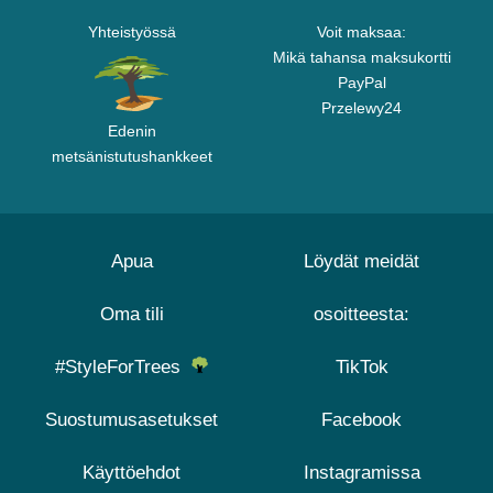
Yhteistyössä
Voit maksaa:
Mikä tahansa maksukortti
PayPal
Przelewy24
Edenin
metsänistutushankkeet
Apua
Löydät meidät
Oma tili
osoitteesta:
#StyleForTrees
TikTok
Suostumusasetukset
Facebook
Käyttöehdot
Instagramissa