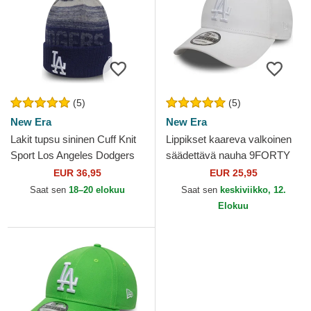
(5)
(5)
New Era
New Era
Lakit tupsu sininen Cuff Knit
Lippikset kaareva valkoinen
Sport Los Angeles Dodgers
säädettävä nauha 9FORTY
MLB New Era
League Essential Los
EUR 36,95
EUR 25,95
Angeles Dodgers MLB New
Saat sen
18–20 elokuu
Saat sen
keskiviikko, 12.
Era
Elokuu