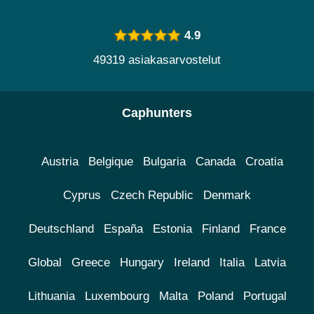
4.9
49319 asiakasarvostelut
Caphunters
Austria
Belgique
Bulgaria
Canada
Croatia
Cyprus
Czech Republic
Denmark
Deutschland
España
Estonia
Finland
France
Global
Greece
Hungary
Ireland
Italia
Latvia
Lithuania
Luxembourg
Malta
Poland
Portugal