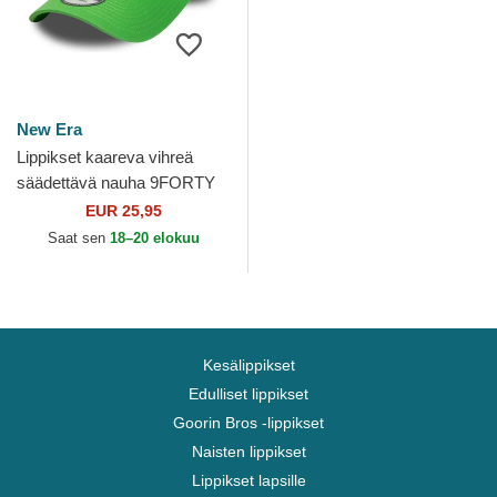
New Era
Lippikset kaareva vihreä
säädettävä nauha 9FORTY
League Essential Los
EUR 25,95
Angeles Dodgers MLB New
Saat sen
18–20 elokuu
Era
Kesälippikset
Edulliset lippikset
Goorin Bros -lippikset
Naisten lippikset
Lippikset lapsille