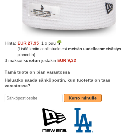
Hinta:
EUR 27,95
1 x puu
(Lisää koriin osallistuaksesi
metsän uudelleenmetsästys
planeetta)
3 maksoi
koroton
jostakin
EUR 9,32
Tämä tuote on pian varastossa
Haluatko saada sähköpostin, kun tuotetta on taas
varastossa?
Kerro minulle