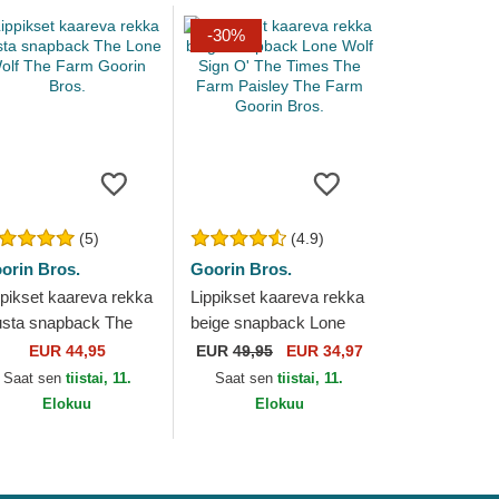
-30%
(5)
(4.9)
orin Bros.
Goorin Bros.
ppikset kaareva rekka
Lippikset kaareva rekka
sta snapback The
beige snapback Lone
ne Wolf The Farm
Wolf Sign O' The Times
EUR 44,95
EUR
49,95
EUR 34,97
orin Bros.
The Farm Paisley The
Saat sen
tiistai, 11.
Saat sen
tiistai, 11.
Farm...
Elokuu
Elokuu