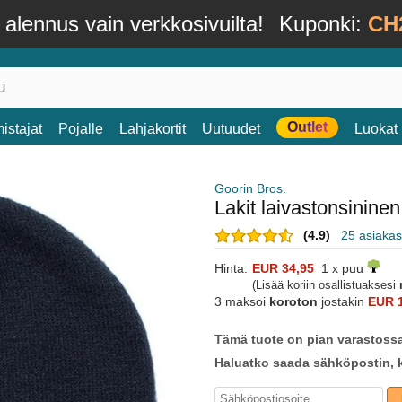
alennus vain verkkosivuilta!
Kuponki:
CH
Outlet
istajat
Pojalle
Lahjakortit
Uutuudet
Luokat
Goorin Bros.
Lakit laivastonsinin
(4.9)
25 asiakas
Hinta:
EUR 34,95
1 x puu
(Lisää koriin osallistuaksesi
3 maksoi
koroton
jostakin
EUR 1
Tämä tuote on pian varastoss
Haluatko saada sähköpostin, k