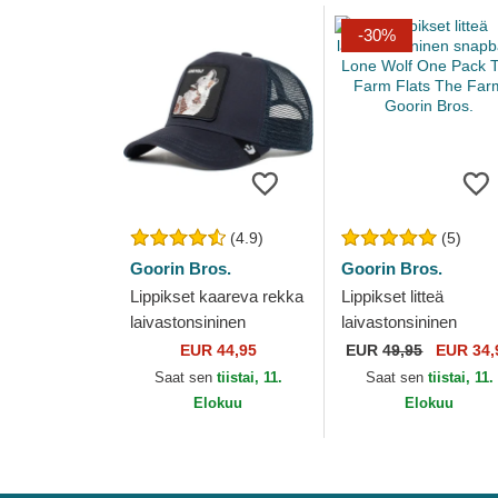
-30%
(4.9)
(5)
Goorin Bros.
Goorin Bros.
Lippikset kaareva rekka
Lippikset litteä
laivastonsininen
laivastonsininen
snapback Wolf The
snapback Lone Wolf
EUR 44,95
EUR
49,95
EUR 34,
Farm Goorin Bros.
One Pack The Farm
Saat sen
tiistai, 11.
Saat sen
tiistai, 11.
Flats The Farm Goori
Elokuu
Elokuu
Bros.