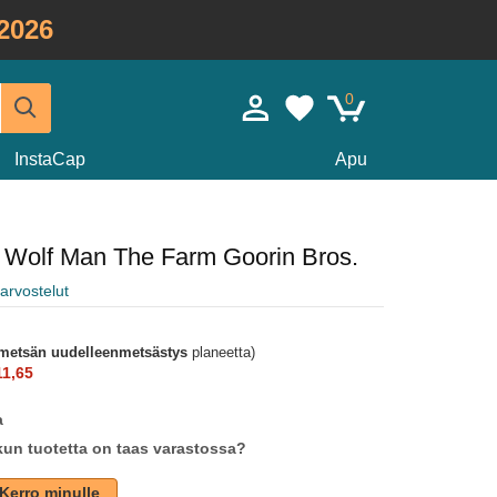
2026
0
InstaCap
Apu
en Wolf Man The Farm Goorin Bros.
arvostelut
metsän uudelleenmetsästys
planeetta)
1,65
a
un tuotetta on taas varastossa?
Kerro minulle