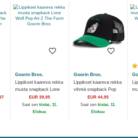
Goorin Bros.
Goorin Bros.
Go
Lippikset kaareva rekka
Lippikset kaareva rekka
Li
musta snapback Lone
vihreä snapback Pop
mu
Wolf Pop Art 2 The
Rocker Lone Wolf The
Lo
97
EUR 39,95
EUR 44,95
Farm Goorin Bros.
Farm Goorin Bros.
Go
Saat sen
tiistai, 11.
Saat sen
tiistai, 11.
n
Elokuu
Elokuu