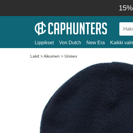
15% 
Lippikset
Von Dutch
New Era
Kaikki valm
Lakit
>
Aikuinen
>
Unisex