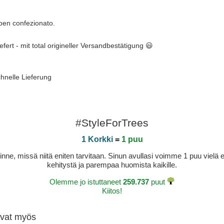
e ben confezionato.
efert - mit total origineller Versandbestätigung 😃
chnelle Lieferung
#StyleForTrees
1 Korkki
=
1 puu
sinne, missä niitä eniten tarvitaan. Sinun avullasi voimme 1 puu vie
kehitystä ja parempaa huomista kaikille.
Olemme jo istuttaneet
259.737
puut
Kiitos!
tivat myös