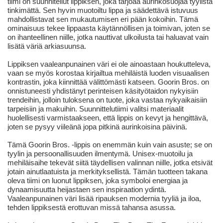
tiimi on suunnitellut lippiksen, joka tarjoaa aurinkosuojaa tyylistä
tinkimättä. Sen hyvin muotoiltu lippa ja säädettävä istuvuus
mahdollistavat sen mukautumisen eri pään kokoihin. Tämä
ominaisuus tekee lippaasta käytännöllisen ja toimivan, joten se
on ihanteellinen niille, jotka nauttivat ulkoilusta tai haluavat vain
lisätä väriä arkiasuunsa.
Lippiksen vaaleanpunainen väri ei ole ainoastaan houkutteleva,
vaan se myös korostaa kirjailtua mehiläistä luoden visuaalisen
kontrastin, joka kiinnittää välittömästi katseen. Goorin Bros. on
onnistuneesti yhdistänyt perinteisen käsityötaidon nykyisiin
trendeihin, jolloin tuloksena on tuote, joka vastaa nykyaikaisiin
tarpeisiin ja makuihin. Suunnittelutiimi valitsi materiaalit
huolellisesti varmistaakseen, että lippis on kevyt ja hengittävä,
joten se pysyy viileänä jopa pitkinä aurinkoisina päivinä.
Tämä Goorin Bros. -lippis on enemmän kuin vain asuste; se on
tyylin ja persoonallisuuden ilmentymä. Unisex-muotoilu ja
mehiläisaihe tekevät siitä täydellisen valinnan niille, jotka etsivät
jotain ainutlaatuista ja merkityksellistä. Tämän tuotteen takana
oleva tiimi on luonut lippiksen, joka symboloi energiaa ja
dynaamisuutta heijastaen sen inspiraation ydintä.
Vaaleanpunainen väri lisää ripauksen modernia tyyliä ja iloa,
tehden lippiksestä erottuvan missä tahansa asussa.