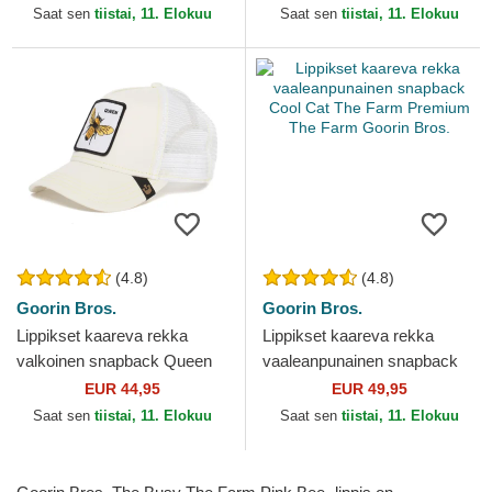
Essential New York Yankees
Saat sen
tiistai, 11. Elokuu
Saat sen
tiistai, 11. Elokuu
MLB...
(4.8)
(4.8)
Goorin Bros.
Goorin Bros.
Lippikset kaareva rekka
Lippikset kaareva rekka
valkoinen snapback Queen
vaaleanpunainen snapback
Bee The Farm Goorin Bros.
Cool Cat The Farm Premium
EUR 44,95
EUR 49,95
The Farm Goorin Bros.
Saat sen
tiistai, 11. Elokuu
Saat sen
tiistai, 11. Elokuu