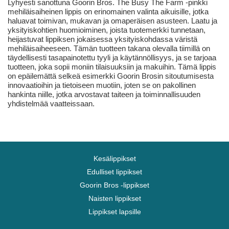
Lyhyesti sanottuna Goorin Bros. The Busy The Farm -pinkki
mehiläisaiheinen lippis on erinomainen valinta aikuisille, jotka
haluavat toimivan, mukavan ja omaperäisen asusteen. Laatu ja
yksityiskohtien huomioiminen, joista tuotemerkki tunnetaan,
heijastuvat lippiksen jokaisessa yksityiskohdassa väristä
mehiläisaiheeseen. Tämän tuotteen takana olevalla tiimillä on
täydellisesti tasapainotettu tyyli ja käytännöllisyys, ja se tarjoaa
tuotteen, joka sopii moniin tilaisuuksiin ja makuihin. Tämä lippis
on epäilemättä selkeä esimerkki Goorin Brosin sitoutumisesta
innovaatioihin ja tietoiseen muotiin, joten se on pakollinen
hankinta niille, jotka arvostavat taiteen ja toiminnallisuuden
yhdistelmää vaatteissaan.
Kesälippikset
Edulliset lippikset
Goorin Bros -lippikset
Naisten lippikset
Lippikset lapsille