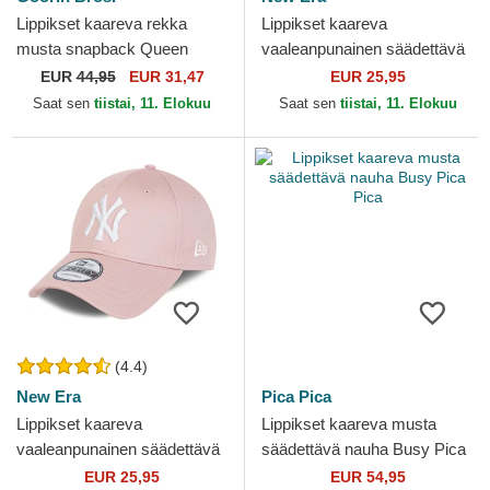
Lippikset kaareva rekka
Lippikset kaareva
musta snapback Queen
vaaleanpunainen säädettävä
Microsuede Bee The Farm
nauha 9FORTY League
EUR
44,95
EUR 31,47
EUR 25,95
Goorin Bros.
Essential New York Yankees
Saat sen
tiistai, 11. Elokuu
Saat sen
tiistai, 11. Elokuu
MLB...
(4.4)
New Era
Pica Pica
Lippikset kaareva
Lippikset kaareva musta
vaaleanpunainen säädettävä
säädettävä nauha Busy Pica
nauha 9FORTY League
Pica
EUR 25,95
EUR 54,95