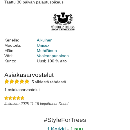
Taattu 30 päivän palautusoikeus
Kenelle:
Aikuinen
Muotoilu:
Unisex
Eläin:
Mehiläinen
Väri:
Vaaleanpunainen
Kunto:
Uusi; 100 % aito
Asiakasarvostelut
5 viidestä tähdestä
1 asiakasarvostelut
Julkaistu 2025-11-16 kirjoittanut Detlef
#StyleForTrees
1 Korkki
=
1 puu