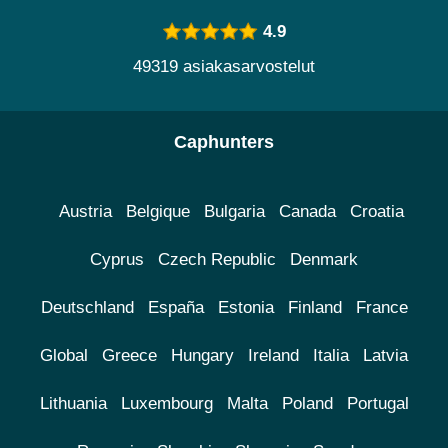
4.9
49319 asiakasarvostelut
Caphunters
Austria
Belgique
Bulgaria
Canada
Croatia
Cyprus
Czech Republic
Denmark
Deutschland
España
Estonia
Finland
France
Global
Greece
Hungary
Ireland
Italia
Latvia
Lithuania
Luxembourg
Malta
Poland
Portugal