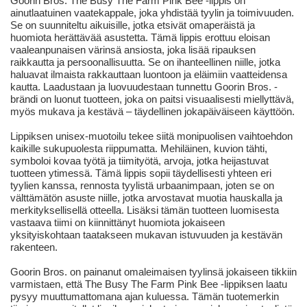
Goorin Bros. The Busy The Farm Pink Bee -lippis on
ainutlaatuinen vaatekappale, joka yhdistää tyylin ja toimivuuden.
Se on suunniteltu aikuisille, jotka etsivät omaperäistä ja
huomiota herättävää asustetta. Tämä lippis erottuu eloisan
vaaleanpunaisen värinsä ansiosta, joka lisää ripauksen
raikkautta ja persoonallisuutta. Se on ihanteellinen niille, jotka
haluavat ilmaista rakkauttaan luontoon ja eläimiin vaatteidensa
kautta. Laadustaan ja luovuudestaan tunnettu Goorin Bros. -
brändi on luonut tuotteen, joka on paitsi visuaalisesti miellyttävä,
myös mukava ja kestävä – täydellinen jokapäiväiseen käyttöön.
Lippiksen unisex-muotoilu tekee siitä monipuolisen vaihtoehdon
kaikille sukupuolesta riippumatta. Mehiläinen, kuvion tähti,
symboloi kovaa työtä ja tiimityötä, arvoja, jotka heijastuvat
tuotteen ytimessä. Tämä lippis sopii täydellisesti yhteen eri
tyylien kanssa, rennosta tyylistä urbaanimpaan, joten se on
välttämätön asuste niille, jotka arvostavat muotia hauskalla ja
merkityksellisellä otteella. Lisäksi tämän tuotteen luomisesta
vastaava tiimi on kiinnittänyt huomiota jokaiseen
yksityiskohtaan taatakseen mukavan istuvuuden ja kestävän
rakenteen.
Goorin Bros. on painanut omaleimaisen tyylinsä jokaiseen tikkiin
varmistaen, että The Busy The Farm Pink Bee -lippiksen laatu
pysyy muuttumattomana ajan kuluessa. Tämän tuotemerkin