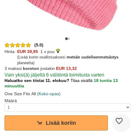
(5.0)
Hinta:
EUR 39,95
1 x puu
(Lisää koriin osallistuaksesi
metsän uudelleenmetsästys
planeetta)
3 maksoi
koroton
jostakin
EUR 13,32
Vain yksi(ä) jäljellä 6 välitöntä toimitusta varten
Haluatko sen tiistai 11. elokuu?
Tilaa sisällä
18 tuntia 13
minuuttia
One Size Fits All
(Koko-opas)
Määrä
Lisää koriin