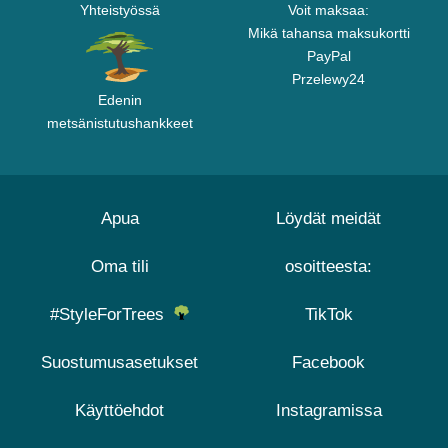
Yhteistyössä
Voit maksaa:
Mikä tahansa maksukortti
PayPal
Przelewy24
Edenin
metsänistutushankkeet
Apua
Löydät meidät
Oma tili
osoitteesta:
#StyleForTrees
TikTok
Suostumusasetukset
Facebook
Käyttöehdot
Instagramissa