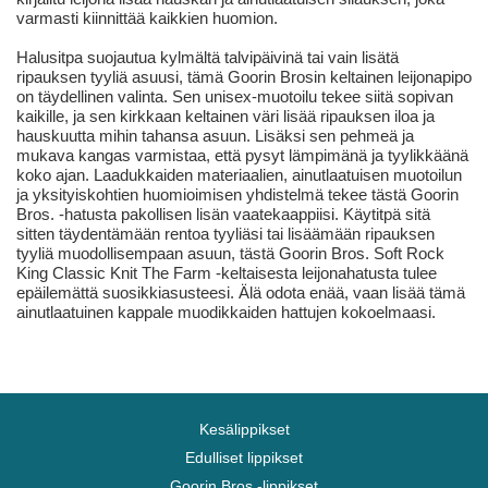
varmasti kiinnittää kaikkien huomion.
Halusitpa suojautua kylmältä talvipäivinä tai vain lisätä
ripauksen tyyliä asuusi, tämä Goorin Brosin keltainen leijonapipo
on täydellinen valinta. Sen unisex-muotoilu tekee siitä sopivan
kaikille, ja sen kirkkaan keltainen väri lisää ripauksen iloa ja
hauskuutta mihin tahansa asuun. Lisäksi sen pehmeä ja
mukava kangas varmistaa, että pysyt lämpimänä ja tyylikkäänä
koko ajan. Laadukkaiden materiaalien, ainutlaatuisen muotoilun
ja yksityiskohtien huomioimisen yhdistelmä tekee tästä Goorin
Bros. -hatusta pakollisen lisän vaatekaappiisi. Käytitpä sitä
sitten täydentämään rentoa tyyliäsi tai lisäämään ripauksen
tyyliä muodollisempaan asuun, tästä Goorin Bros. Soft Rock
King Classic Knit The Farm -keltaisesta leijonahatusta tulee
epäilemättä suosikkiasusteesi. Älä odota enää, vaan lisää tämä
ainutlaatuinen kappale muodikkaiden hattujen kokoelmaasi.
Kesälippikset
Edulliset lippikset
Goorin Bros -lippikset