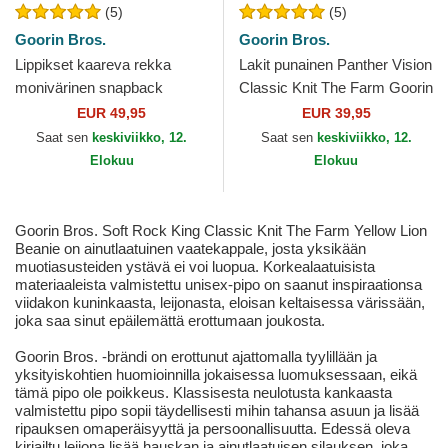
(5)
(5)
Goorin Bros.
Goorin Bros.
Lippikset kaareva rekka
Lakit punainen Panther Vision
monivärinen snapback
Classic Knit The Farm Goorin
Empire Courtside The Farm
Bros.
EUR 49,95
EUR 39,95
Goorin Bros.
Saat sen
keskiviikko, 12.
Saat sen
keskiviikko, 12.
Elokuu
Elokuu
Goorin Bros. Soft Rock King Classic Knit The Farm Yellow Lion
Beanie on ainutlaatuinen vaatekappale, josta yksikään
muotiasusteiden ystävä ei voi luopua. Korkealaatuisista
materiaaleista valmistettu unisex-pipo on saanut inspiraationsa
viidakon kuninkaasta, leijonasta, eloisan keltaisessa värissään,
joka saa sinut epäilemättä erottumaan joukosta.
Goorin Bros. -brändi on erottunut ajattomalla tyylillään ja
yksityiskohtien huomioinnilla jokaisessa luomuksessaan, eikä
tämä pipo ole poikkeus. Klassisesta neulotusta kankaasta
valmistettu pipo sopii täydellisesti mihin tahansa asuun ja lisää
ripauksen omaperäisyyttä ja persoonallisuutta. Edessä oleva
kirjailtu leijona lisää hauskan ja ainutlaatuisen silauksen, joka