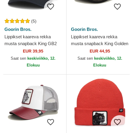
(5)
Goorin Bros.
Goorin Bros.
Lippikset kaareva rekka
Lippikset kaareva rekka
musta snapback King GB2
musta snapback King Golden
Lion The Rocker The Farm
Suede The Farm Goorin
EUR 39,95
EUR 44,95
Goorin Bros.
Bros.
Saat sen
keskiviikko, 12.
Saat sen
keskiviikko, 12.
Elokuu
Elokuu