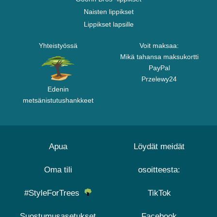
Naisten lippikset
Lippikset lapsille
Yhteistyössä
Voit maksaa:
Mikä tahansa maksukortti
PayPal
Przelewy24
Edenin
metsänistutushankkeet
Apua
Löydät meidät
Oma tili
osoitteesta:
#StyleForTrees
TikTok
Suostumusasetukset
Facebook