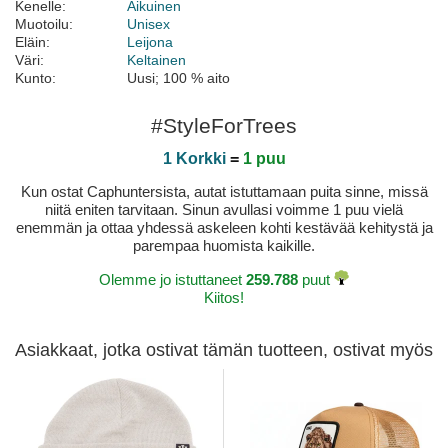
Kenelle:
Aikuinen
Muotoilu:
Unisex
Eläin:
Leijona
Väri:
Keltainen
Kunto:
Uusi; 100 % aito
#StyleForTrees
1 Korkki
=
1 puu
Kun ostat Caphuntersista, autat istuttamaan puita sinne, missä
niitä eniten tarvitaan. Sinun avullasi voimme 1 puu vielä
enemmän ja ottaa yhdessä askeleen kohti kestävää kehitystä ja
parempaa huomista kaikille.
Olemme jo istuttaneet
259.788
puut
Kiitos!
Asiakkaat, jotka ostivat tämän tuotteen, ostivat myös