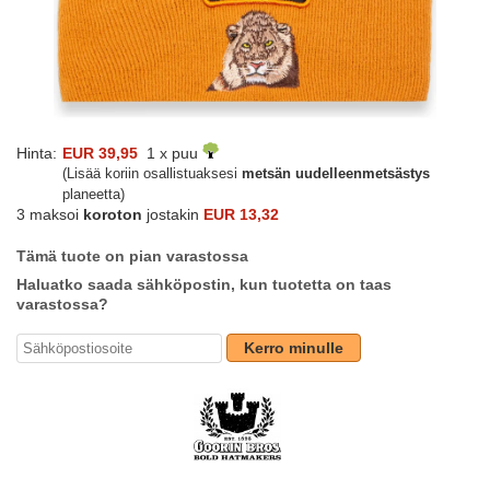
Hinta:
EUR 39,95
1 x puu
(Lisää koriin osallistuaksesi
metsän uudelleenmetsästys
planeetta)
3 maksoi
koroton
jostakin
EUR 13,32
Tämä tuote on pian varastossa
Haluatko saada sähköpostin, kun tuotetta on taas
varastossa?
Kerro minulle