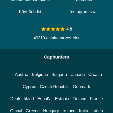
Käyttöehdot
Instagramissa
4.9
49319 asiakasarvostelut
Caphunters
Austria
Belgique
Bulgaria
Canada
Croatia
Cyprus
Czech Republic
Denmark
Deutschland
España
Estonia
Finland
France
Global
Greece
Hungary
Ireland
Italia
Latvia