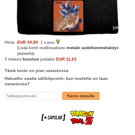
Hinta:
EUR 34,90
1 x puu
(Lisää koriin osallistuaksesi
metsän uudelleenmetsästys
planeetta)
3 maksoi
koroton
jostakin
EUR 11,63
Tämä tuote on pian varastossa
Haluatko saada sähköpostin, kun tuotetta on taas
varastossa?
Kerro minulle