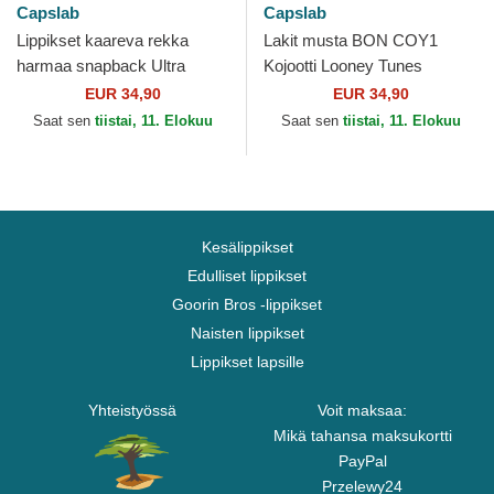
Capslab
Capslab
Lippikset kaareva rekka
Lakit musta BON COY1
harmaa snapback Ultra
Kojootti Looney Tunes
Instinct DBS8 GOKB Son
Capslab
EUR 34,90
EUR 34,90
Goku Dragon Ball Capslab
Saat sen
tiistai, 11. Elokuu
Saat sen
tiistai, 11. Elokuu
Kesälippikset
Edulliset lippikset
Goorin Bros -lippikset
Naisten lippikset
Lippikset lapsille
Yhteistyössä
Voit maksaa:
Mikä tahansa maksukortti
PayPal
Przelewy24