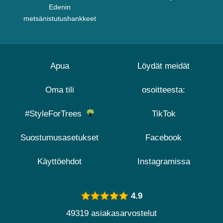
Edenin
metsänistutushankkeet
Apua
Löydät meidät
Oma tili
osoitteesta:
#StyleForTrees
TikTok
Suostumusasetukset
Facebook
Käyttöehdot
Instagramissa
4.9
49319 asiakasarvostelut