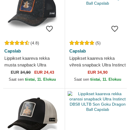
(4.8)
(5)
Capslab
Capslab
Lippikset kaareva rekka
Lippikset kaareva rekka
musta snapback Ultra
vihreä snapback Ultra Instinct
Instinct DBS5 SIG Son Goku
DBS6 ULT Son Goku Dragon
EUR
34,90
EUR 24,43
EUR 34,90
Dragon Ball Capslab
Ball Capslab
Saat sen
tiistai, 11. Elokuu
Saat sen
tiistai, 11. Elokuu