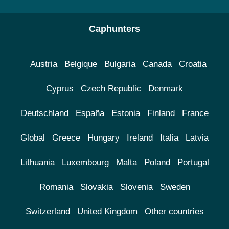
Caphunters
Austria
Belgique
Bulgaria
Canada
Croatia
Cyprus
Czech Republic
Denmark
Deutschland
España
Estonia
Finland
France
Global
Greece
Hungary
Ireland
Italia
Latvia
Lithuania
Luxembourg
Malta
Poland
Portugal
Romania
Slovakia
Slovenia
Sweden
Switzerland
United Kingdom
Other countries