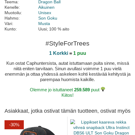
Teema:
Dragon Ball
Kenelle:
Aikuinen
Muotoilu:
Unisex
Hahmo:
Son Goku
Väri:
Musta
Kunto:
Uusi; 100 % aito
#StyleForTrees
1 Korkki
=
1 puu
Kun ostat Caphuntersista, autat istuttamaan puita sinne, missä
niitä eniten tarvitaan. Sinun avullasi voimme 1 puu vielä
enemmän ja ottaa yhdessä askeleen kohti kestävää kehitystä ja
parempaa huomista kaikille.
Olemme jo istuttaneet
259.589
puut
Kiitos!
Asiakkaat, jotka ostivat tämän tuotteen, ostivat myös
-30%