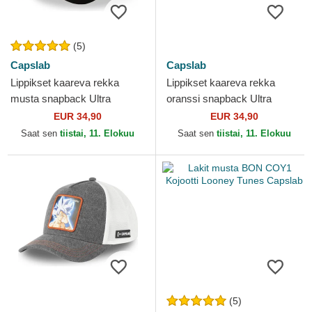
(5)
Capslab
Capslab
Lippikset kaareva rekka
Lippikset kaareva rekka
musta snapback Ultra
oranssi snapback Ultra
Instinct DBS7 UIC Son Goku
Instinct DBS8 ULTB Son
EUR 34,90
EUR 34,90
Dragon Ball Capslab
Goku Dragon Ball Capslab
Saat sen
tiistai, 11. Elokuu
Saat sen
tiistai, 11. Elokuu
(5)