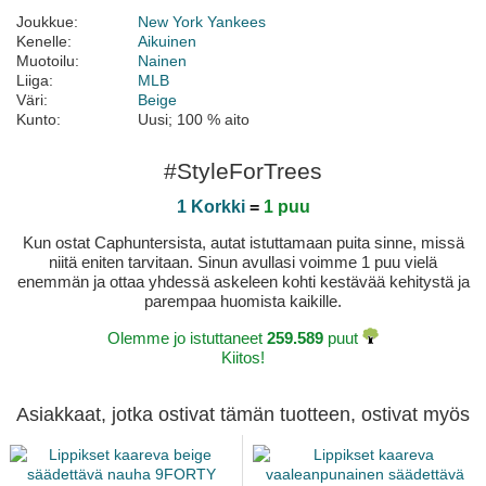
Joukkue:
New York Yankees
Kenelle:
Aikuinen
Muotoilu:
Nainen
Liiga:
MLB
Väri:
Beige
Kunto:
Uusi; 100 % aito
#StyleForTrees
1 Korkki
=
1 puu
Kun ostat Caphuntersista, autat istuttamaan puita sinne, missä
niitä eniten tarvitaan. Sinun avullasi voimme 1 puu vielä
enemmän ja ottaa yhdessä askeleen kohti kestävää kehitystä ja
parempaa huomista kaikille.
Olemme jo istuttaneet
259.589
puut
Kiitos!
Asiakkaat, jotka ostivat tämän tuotteen, ostivat myös