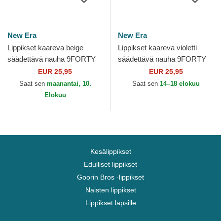
New Era
New Era
Lippikset kaareva beige
Lippikset kaareva violetti
säädettävä nauha 9FORTY
säädettävä nauha 9FORTY
League Essential Los
League Essential New York
EUR 25,95
EUR 25,95
Angeles Dodgers MLB New
Yankees MLB New Era
Saat sen
maanantai, 10.
Saat sen
14–18 elokuu
Era
Elokuu
Kesälippikset
Edulliset lippikset
Goorin Bros -lippikset
Naisten lippikset
Lippikset lapsille