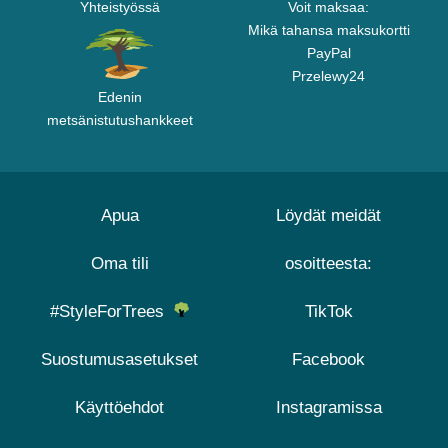
Yhteistyössä
Voit maksaa:
Mikä tahansa maksukortti
PayPal
Przelewy24
Edenin
metsänistutushankkeet
Apua
Löydät meidät
Oma tili
osoitteesta:
#StyleForTrees
TikTok
Suostumusasetukset
Facebook
Käyttöehdot
Instagramissa