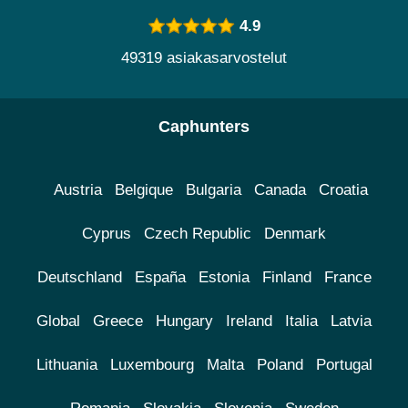
4.9
49319 asiakasarvostelut
Caphunters
Austria
Belgique
Bulgaria
Canada
Croatia
Cyprus
Czech Republic
Denmark
Deutschland
España
Estonia
Finland
France
Global
Greece
Hungary
Ireland
Italia
Latvia
Lithuania
Luxembourg
Malta
Poland
Portugal