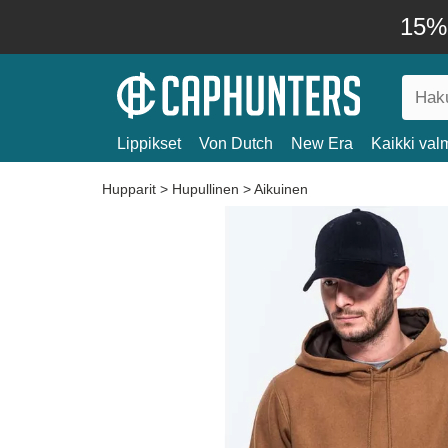
15% 
Lippikset
Von Dutch
New Era
Kaikki valm
Hupparit
>
Hupullinen
>
Aikuinen