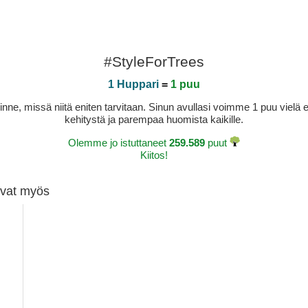
#StyleForTrees
1 Huppari
=
1 puu
sinne, missä niitä eniten tarvitaan. Sinun avullasi voimme 1 puu vie
kehitystä ja parempaa huomista kaikille.
Olemme jo istuttaneet
259.589
puut
Kiitos!
tivat myös