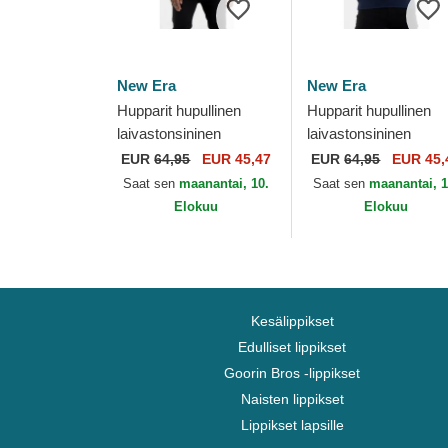
New Era
New Era
Hupparit hupullinen
Hupparit hupullinen
laivastonsininen
laivastonsininen
Pullover Hoody New
Pullover Hoody Denv
EUR
64,95
EUR 45,47
EUR
64,95
EUR 45,
Orleans Pelicans NBA
Nuggets NBA New E
Saat sen
maanantai, 10.
Saat sen
maanantai, 1
New Era
Elokuu
Elokuu
Kesälippikset
Edulliset lippikset
Goorin Bros -lippikset
Naisten lippikset
Lippikset lapsille