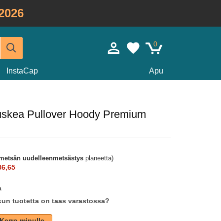
2026
0
InstaCap
Apu
ruskea Pullover Hoody Premium
metsän uudelleenmetsästys
planeetta)
36,65
a
un tuotetta on taas varastossa?
Kerro minulle