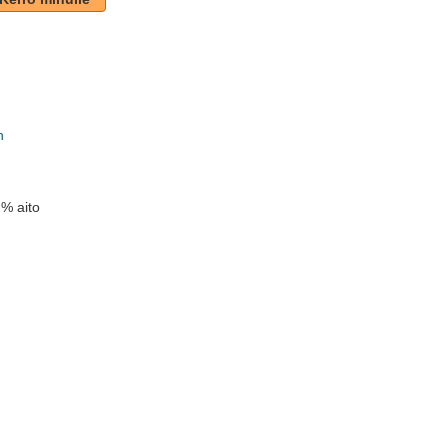
n
 % aito