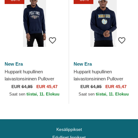
New Era
New Era
Hupparit hupullinen
Hupparit hupullinen
laivastonsininen Pullover
laivastonsininen Pullover
Hoody New Orleans Pelicans
Hoody Denver Nuggets NBA
EUR
64,95
EUR 45,47
EUR
64,95
EUR 45,47
NBA New Era
New Era
Saat sen
tiistai, 11. Elokuu
Saat sen
tiistai, 11. Elokuu
Kesälippikset
Edulliset lippikset