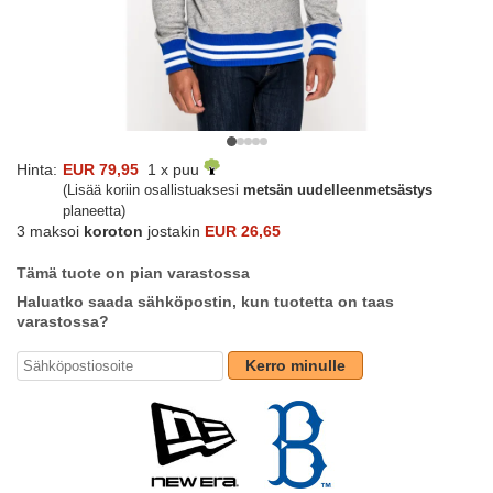
Hinta:
EUR 79,95
1 x puu
(Lisää koriin osallistuaksesi
metsän uudelleenmetsästys
planeetta)
3 maksoi
koroton
jostakin
EUR 26,65
Tämä tuote on pian varastossa
Haluatko saada sähköpostin, kun tuotetta on taas
varastossa?
Kerro minulle