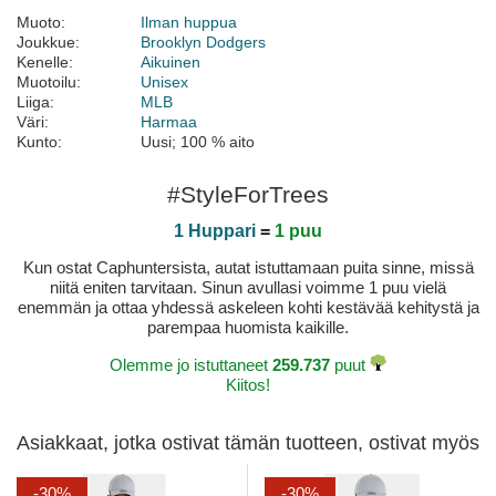
Muoto:
Ilman huppua
Joukkue:
Brooklyn Dodgers
Kenelle:
Aikuinen
Muotoilu:
Unisex
Liiga:
MLB
Väri:
Harmaa
Kunto:
Uusi; 100 % aito
#StyleForTrees
1 Huppari
=
1 puu
Kun ostat Caphuntersista, autat istuttamaan puita sinne, missä
niitä eniten tarvitaan. Sinun avullasi voimme 1 puu vielä
enemmän ja ottaa yhdessä askeleen kohti kestävää kehitystä ja
parempaa huomista kaikille.
Olemme jo istuttaneet
259.737
puut
Kiitos!
Asiakkaat, jotka ostivat tämän tuotteen, ostivat myös
-30%
-30%