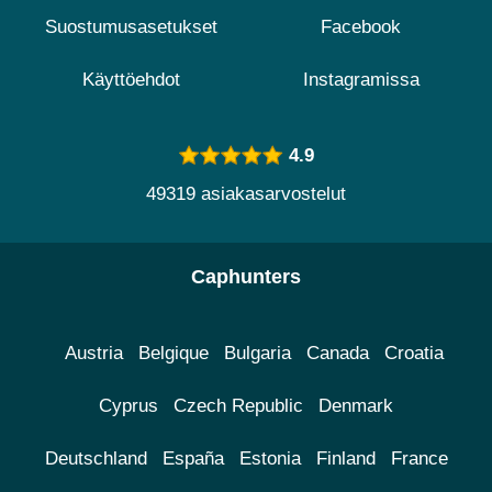
Suostumusasetukset
Facebook
Käyttöehdot
Instagramissa
4.9
49319 asiakasarvostelut
Caphunters
Austria
Belgique
Bulgaria
Canada
Croatia
Cyprus
Czech Republic
Denmark
Deutschland
España
Estonia
Finland
France