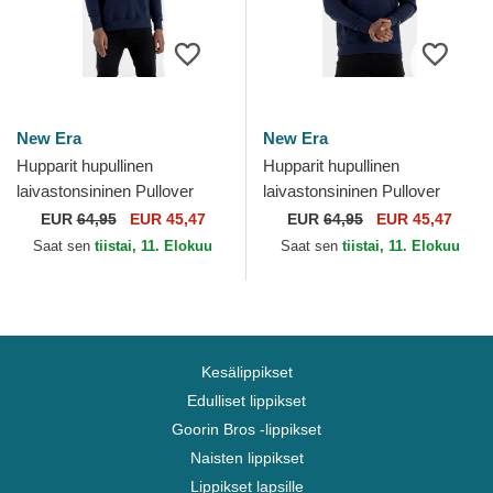
New Era
New Era
Hupparit hupullinen
Hupparit hupullinen
laivastonsininen Pullover
laivastonsininen Pullover
Hoody New Orleans Pelicans
Hoody Denver Nuggets NBA
EUR
64,95
EUR 45,47
EUR
64,95
EUR 45,47
NBA New Era
New Era
Saat sen
tiistai, 11. Elokuu
Saat sen
tiistai, 11. Elokuu
Kesälippikset
Edulliset lippikset
Goorin Bros -lippikset
Naisten lippikset
Lippikset lapsille