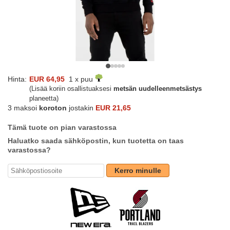
Hinta:
EUR 64,95
1 x puu
(Lisää koriin osallistuaksesi
metsän uudelleenmetsästys
planeetta)
3 maksoi
koroton
jostakin
EUR 21,65
Tämä tuote on pian varastossa
Haluatko saada sähköpostin, kun tuotetta on taas
varastossa?
Kerro minulle