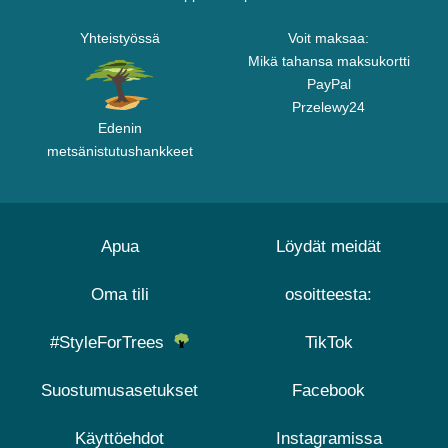
Yhteistyössä
Voit maksaa:
Mikä tahansa maksukortti
PayPal
Przelewy24
Edenin
metsänistutushankkeet
Apua
Löydät meidät
Oma tili
osoitteesta:
#StyleForTrees
TikTok
Suostumusasetukset
Facebook
Käyttöehdot
Instagramissa