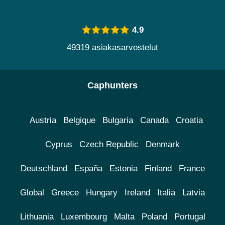
4.9
49319 asiakasarvostelut
Caphunters
Austria
Belgique
Bulgaria
Canada
Croatia
Cyprus
Czech Republic
Denmark
Deutschland
España
Estonia
Finland
France
Global
Greece
Hungary
Ireland
Italia
Latvia
Lithuania
Luxembourg
Malta
Poland
Portugal