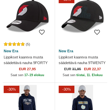
(5)
New Era
New Era
Lippikset kaareva musta
Lippikset kaareva musta
säädettävä nauha 9FORTY
säädettävä nauha 9TWENTY
The League Portland Trail
Draft Edition 2023 Portland
EUR 27,95
EUR
31,95
EUR 22,37
Blazers NBA New Era
Trail Blazers NBA...
Saat sen
17–19 elokuu
Saat sen
tiistai, 11. Elokuu
-30%
-30%