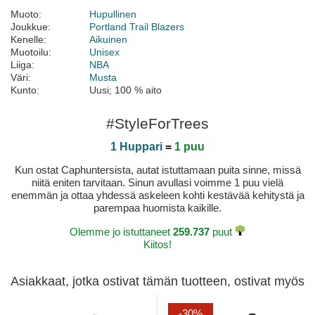
Muoto:
Hupullinen
Joukkue:
Portland Trail Blazers
Kenelle:
Aikuinen
Muotoilu:
Unisex
Liiga:
NBA
Väri:
Musta
Kunto:
Uusi; 100 % aito
#StyleForTrees
1 Huppari
=
1 puu
Kun ostat Caphuntersista, autat istuttamaan puita sinne, missä
niitä eniten tarvitaan. Sinun avullasi voimme 1 puu vielä
enemmän ja ottaa yhdessä askeleen kohti kestävää kehitystä ja
parempaa huomista kaikille.
Olemme jo istuttaneet
259.737
puut
Kiitos!
Asiakkaat, jotka ostivat tämän tuotteen, ostivat myös
-30%