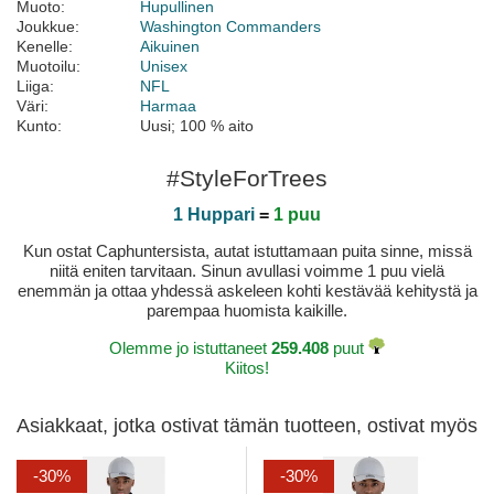
Muoto:
Hupullinen
Joukkue:
Washington Commanders
Kenelle:
Aikuinen
Muotoilu:
Unisex
Liiga:
NFL
Väri:
Harmaa
Kunto:
Uusi; 100 % aito
#StyleForTrees
1 Huppari
=
1 puu
Kun ostat Caphuntersista, autat istuttamaan puita sinne, missä
niitä eniten tarvitaan. Sinun avullasi voimme 1 puu vielä
enemmän ja ottaa yhdessä askeleen kohti kestävää kehitystä ja
parempaa huomista kaikille.
Olemme jo istuttaneet
259.408
puut
Kiitos!
Asiakkaat, jotka ostivat tämän tuotteen, ostivat myös
-30%
-30%