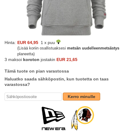
Hinta:
EUR 64,95
1 x puu
(Lisää koriin osallistuaksesi
metsän uudelleenmetsästys
planeetta)
3 maksoi
koroton
jostakin
EUR 21,65
Tämä tuote on pian varastossa
Haluatko saada sähköpostin, kun tuotetta on taas
varastossa?
Kerro minulle