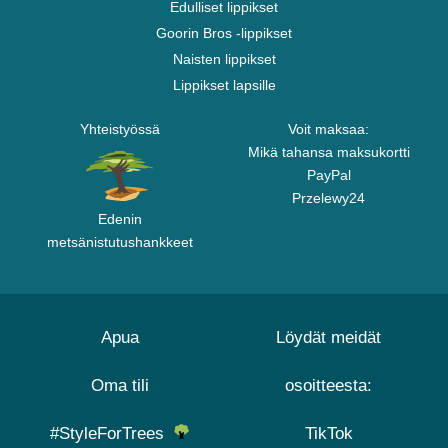
Edulliset lippikset
Goorin Bros -lippikset
Naisten lippikset
Lippikset lapsille
Yhteistyössä
Voit maksaa:
Mikä tahansa maksukortti
PayPal
Przelewy24
Edenin
metsänistutushankkeet
Apua
Löydät meidät
Oma tili
osoitteesta:
#StyleForTrees
TikTok