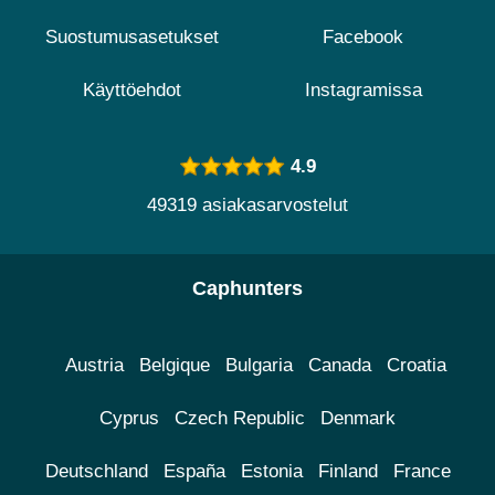
Suostumusasetukset
Facebook
Käyttöehdot
Instagramissa
4.9
49319 asiakasarvostelut
Caphunters
Austria
Belgique
Bulgaria
Canada
Croatia
Cyprus
Czech Republic
Denmark
Deutschland
España
Estonia
Finland
France