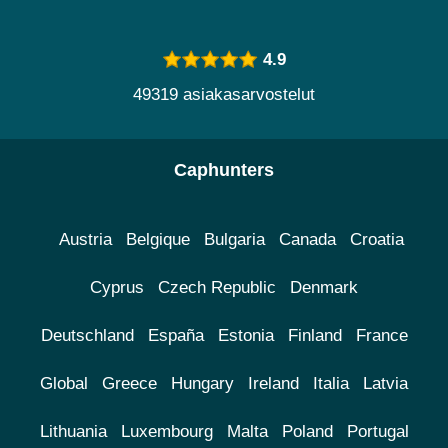
4.9
49319 asiakasarvostelut
Caphunters
Austria
Belgique
Bulgaria
Canada
Croatia
Cyprus
Czech Republic
Denmark
Deutschland
España
Estonia
Finland
France
Global
Greece
Hungary
Ireland
Italia
Latvia
Lithuania
Luxembourg
Malta
Poland
Portugal