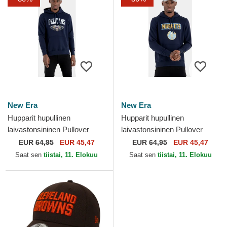
New Era
New Era
Hupparit hupullinen
Hupparit hupullinen
laivastonsininen Pullover
laivastonsininen Pullover
Hoody New Orleans Pelicans
Hoody Denver Nuggets NBA
EUR
64,95
EUR 45,47
EUR
64,95
EUR 45,47
NBA New Era
New Era
Saat sen
tiistai, 11. Elokuu
Saat sen
tiistai, 11. Elokuu