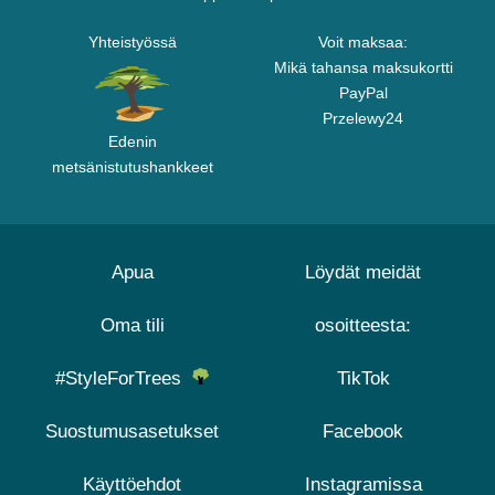
Yhteistyössä
Voit maksaa:
Mikä tahansa maksukortti
PayPal
Przelewy24
Edenin
metsänistutushankkeet
Apua
Löydät meidät
Oma tili
osoitteesta:
#StyleForTrees
TikTok
Suostumusasetukset
Facebook
Käyttöehdot
Instagramissa