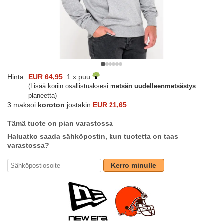
Hinta:
EUR 64,95
1 x puu
(Lisää koriin osallistuaksesi
metsän uudelleenmetsästys
planeetta)
3 maksoi
koroton
jostakin
EUR 21,65
Tämä tuote on pian varastossa
Haluatko saada sähköpostin, kun tuotetta on taas
varastossa?
Kerro minulle