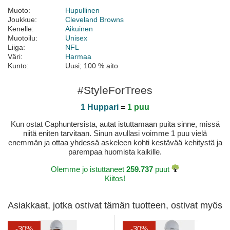
Muoto:
Hupullinen
Joukkue:
Cleveland Browns
Kenelle:
Aikuinen
Muotoilu:
Unisex
Liiga:
NFL
Väri:
Harmaa
Kunto:
Uusi; 100 % aito
#StyleForTrees
1 Huppari
=
1 puu
Kun ostat Caphuntersista, autat istuttamaan puita sinne, missä
niitä eniten tarvitaan. Sinun avullasi voimme 1 puu vielä
enemmän ja ottaa yhdessä askeleen kohti kestävää kehitystä ja
parempaa huomista kaikille.
Olemme jo istuttaneet
259.737
puut
Kiitos!
Asiakkaat, jotka ostivat tämän tuotteen, ostivat myös
-30%
-30%