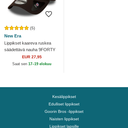
(5)
New Era
Lippikset kaareva ruskea
säädettävä nauha 9FORTY
The League Cleveland
EUR 27,95
Browns NFL New Era
Saat sen
17–19 elokuu
Kesälippikset
Edulliset lippikset
Goorin Bros -lippikset
Naisten lippikset
Lippikset lapsille