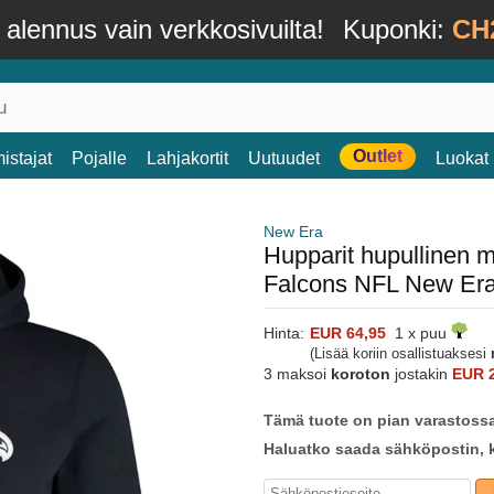
alennus vain verkkosivuilta!
Kuponki:
CH
Outlet
istajat
Pojalle
Lahjakortit
Uutuudet
Luokat
New Era
Hupparit hupullinen m
Falcons NFL New Er
Hinta:
EUR 64,95
1 x puu
(Lisää koriin osallistuaksesi
3 maksoi
koroton
jostakin
EUR 
Tämä tuote on pian varastoss
Haluatko saada sähköpostin, k