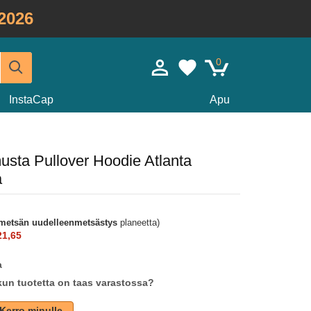
2026
0
InstaCap
Apu
usta Pullover Hoodie Atlanta
a
metsän uudelleenmetsästys
planeetta)
21,65
a
un tuotetta on taas varastossa?
Kerro minulle