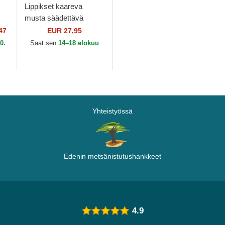
Lippikset kaareva
musta säädettävä
er
nauha 9FORTY The
47
EUR 27,95
ra
League Atlanta Falcons
0.
Saat sen
14–18 elokuu
NFL New Era
Yhteistyössä
Edenin metsänistutushankkeet
4.9