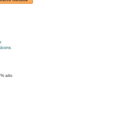
n
alcons
 % aito