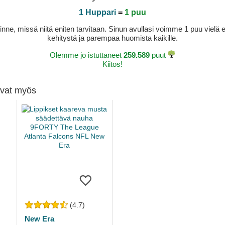
1 Huppari
=
1 puu
sinne, missä niitä eniten tarvitaan. Sinun avullasi voimme 1 puu vie
kehitystä ja parempaa huomista kaikille.
Olemme jo istuttaneet
259.589
puut
Kiitos!
tivat myös
(4.7)
New Era