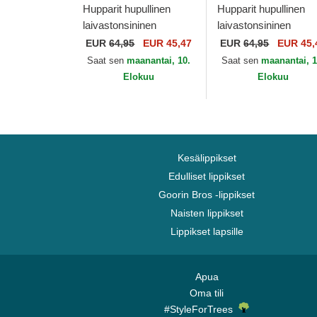
Hupparit hupullinen
Hupparit hupullinen
laivastonsininen
laivastonsininen
Pullover Hoody New
Pullover Hoody Denv
EUR
64,95
EUR 45,47
EUR
64,95
EUR 45,
Orleans Pelicans NBA
Nuggets NBA New E
Saat sen
maanantai, 10.
Saat sen
maanantai, 1
New Era
Elokuu
Elokuu
Kesälippikset
Edulliset lippikset
Goorin Bros -lippikset
Naisten lippikset
Lippikset lapsille
Apua
Oma tili
#StyleForTrees