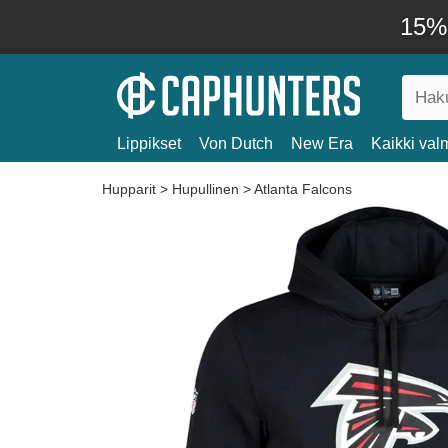
15% 
Lippikset
Von Dutch
New Era
Kaikki valm
Hupparit
>
Hupullinen
>
Atlanta Falcons