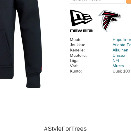
Muoto:
Hupulline
Joukkue:
Atlanta F
Kenelle:
Aikuinen
Muotoilu:
Unisex
Liiga:
NFL
Väri:
Musta
Kunto:
Uusi; 100
#StyleForTrees