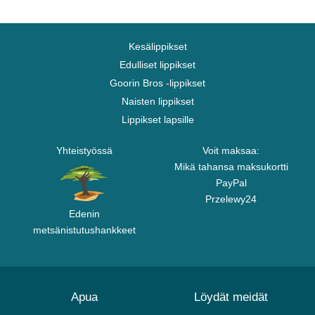
Kesälippikset
Edulliset lippikset
Goorin Bros -lippikset
Naisten lippikset
Lippikset lapsille
Yhteistyössä
Voit maksaa:
Mikä tahansa maksukortti
PayPal
Przelewy24
Edenin
metsänistutushankkeet
Apua
Löydät meidät