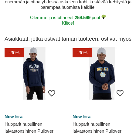
enemmän ja ottaa yhdessä askeleen kohti kestävää kehitystä ja
parempaa huomista kaikille.
Olemme jo istuttaneet
259.589
puut
Kiitos!
Asiakkaat, jotka ostivat tämän tuotteen, ostivat myös
-30%
-30%
New Era
New Era
Hupparit hupullinen
Hupparit hupullinen
laivastonsininen Pullover
laivastonsininen Pullover