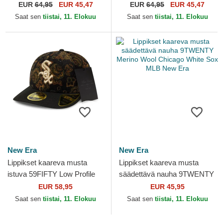
Hoody New Orleans Pelicans
Hoody Denver Nuggets NBA
EUR
64,95
EUR 45,47
EUR
64,95
EUR 45,47
NBA New Era
New Era
Saat sen
tiistai, 11. Elokuu
Saat sen
tiistai, 11. Elokuu
New Era
New Era
Lippikset kaareva musta
Lippikset kaareva musta
istuva 59FIFTY Low Profile
säädettävä nauha 9TWENTY
Floral Cord Three Looms
Merino Wool Chicago White
EUR 58,95
EUR 45,95
Printed Corduroy...
Sox MLB New Era
Saat sen
tiistai, 11. Elokuu
Saat sen
tiistai, 11. Elokuu