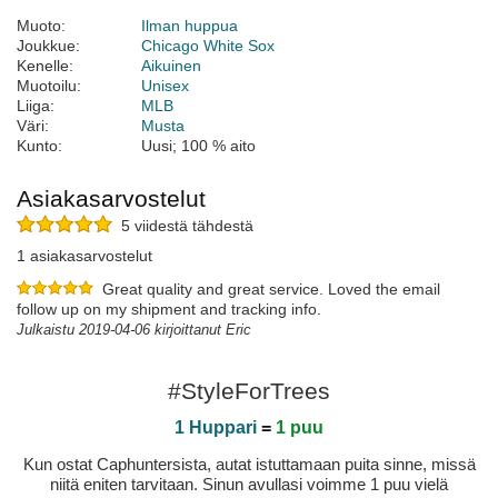
Muoto:
Ilman huppua
Joukkue:
Chicago White Sox
Kenelle:
Aikuinen
Muotoilu:
Unisex
Liiga:
MLB
Väri:
Musta
Kunto:
Uusi; 100 % aito
Asiakasarvostelut
5 viidestä tähdestä
1 asiakasarvostelut
Great quality and great service. Loved the email
follow up on my shipment and tracking info.
Julkaistu 2019-04-06 kirjoittanut Eric
#StyleForTrees
1 Huppari
=
1 puu
Kun ostat Caphuntersista, autat istuttamaan puita sinne, missä
niitä eniten tarvitaan. Sinun avullasi voimme 1 puu vielä