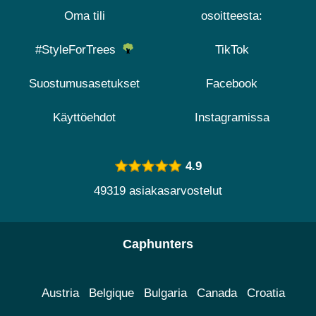
Oma tili
osoitteesta:
#StyleForTrees
TikTok
Suostumusasetukset
Facebook
Käyttöehdot
Instagramissa
4.9
49319 asiakasarvostelut
Caphunters
Austria
Belgique
Bulgaria
Canada
Croatia