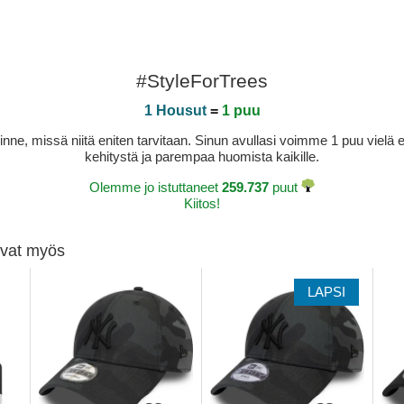
#StyleForTrees
1 Housut
=
1 puu
sinne, missä niitä eniten tarvitaan. Sinun avullasi voimme 1 puu vie
kehitystä ja parempaa huomista kaikille.
Olemme jo istuttaneet
259.737
puut
Kiitos!
tivat myös
LAPSI