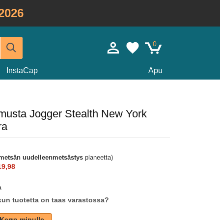
2026
0
InstaCap
Apu
 musta Jogger Stealth New York
ra
metsän uudelleenmetsästys
planeetta)
19,98
a
un tuotetta on taas varastossa?
Kerro minulle