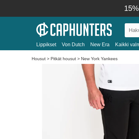
15% 
Lippikset
Von Dutch
New Era
Kaikki valm
Housut
>
Pitkät housut
>
New York Yankees