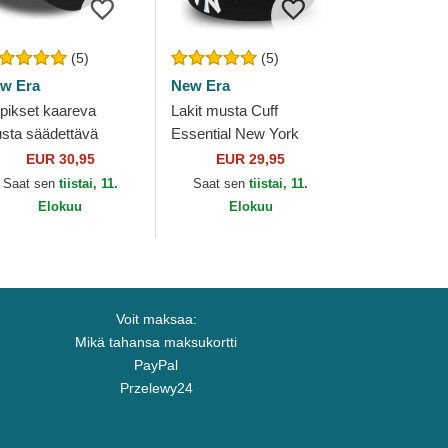
(5)
(5)
w Era
New Era
ppikset kaareva
Lakit musta Cuff
sta säädettävä
Essential New York
uha 9FORTY
Yankees MLB New Era
EUR 30,95
EUR 29,95
amond Era New York
Saat sen
tiistai, 11.
Saat sen
tiistai, 11.
nkees MLB New Era
Elokuu
Elokuu
Voit maksaa:
Mikä tahansa maksukortti
PayPal
Przelewy24