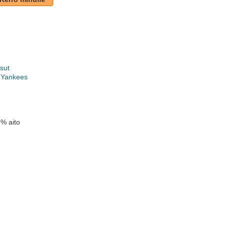
usut
 Yankees
 % aito