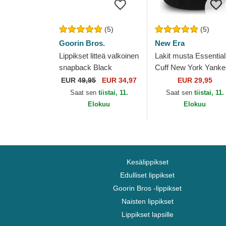
(5)
(5)
Goorin Bros.
New Era
Lippikset litteä valkoinen
Lakit musta Essential
snapback Black
Cuff New York Yank
Panther Stealth Explorer
MLB New Era
EUR
49,95
EUR 34,97
EUR 29,95
The Farm Flats The
Saat sen
tiistai, 11.
Saat sen
tiistai, 11.
Farm Goorin...
Elokuu
Elokuu
Kesälippikset
Edulliset lippikset
Goorin Bros -lippikset
Naisten lippikset
Lippikset lapsille