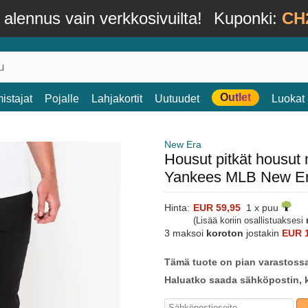
alennus vain verkkosivuilta!
Kuponki:
CH
Outlet
istajat
Pojalle
Lahjakortit
Uutuudet
Luokat
New Era
Housut pitkät housut
Yankees MLB New E
Hinta:
EUR 59,95
1 x puu
(Lisää koriin osallistuaksesi
3 maksoi
koroton
jostakin
EUR 
Tämä tuote on pian varastoss
Haluatko saada sähköpostin, k