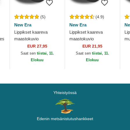
(5)
(4.9)
New Era
New Era
Ne
Lippikset kaareva
Lippikset kaareva
Li
ees
maastokuvio
maastokuvio
mu
säädettävä nauha
säädettävä nauha
na
EUR 27,95
EUR 21,95
9FORTY League
lapsille 9FORTY League
Di
Saat sen
tiistai, 11.
Saat sen
tiistai, 11.
Essential New York
Essential New York
Ya
Elokuu
Elokuu
Yankees MLB New Era
Yankees...
Yhteistyössä
Edenin metsänistutushankkeet