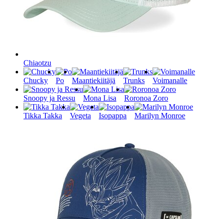
Chiaotzu
Chucky
Po
Maantiekiitäjä
Trunks
Voimanalle
Snoopy ja Ressu
Mona Lisa
Roronoa Zoro
Tikka Takka
Vegeta
Isopappa
Marilyn Monroe