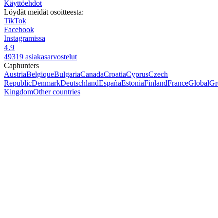
Käyttöehdot
Löydät meidät osoitteesta:
TikTok
Facebook
Instagramissa
4.9
49319 asiakasarvostelut
Caphunters
Austria
Belgique
Bulgaria
Canada
Croatia
Cyprus
Czech
Republic
Denmark
Deutschland
España
Estonia
Finland
France
Global
Gr
Kingdom
Other countries