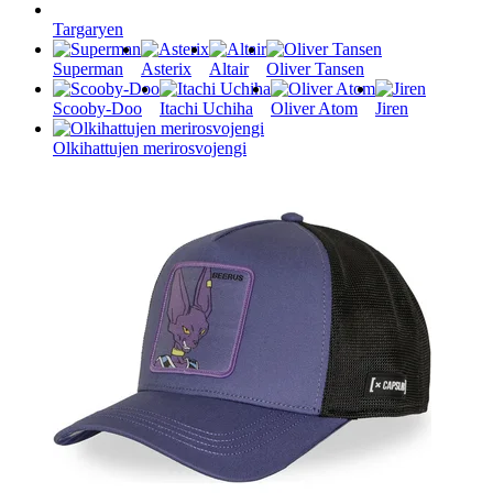
Targaryen
Superman
Asterix
Altair
Oliver Tansen
Scooby-Doo
Itachi Uchiha
Oliver Atom
Jiren
Olkihattujen merirosvojengi