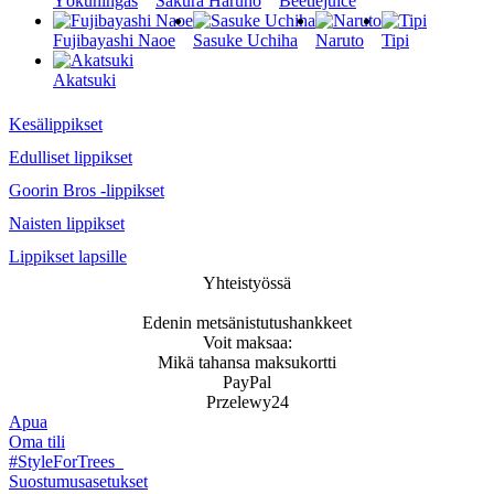
Yökuningas
Sakura Haruno
Beetlejuice
Fujibayashi Naoe
Sasuke Uchiha
Naruto
Tipi
Akatsuki
Kesälippikset
Edulliset lippikset
Goorin Bros -lippikset
Naisten lippikset
Lippikset lapsille
Yhteistyössä
Edenin metsänistutushankkeet
Voit maksaa:
Mikä tahansa maksukortti
PayPal
Przelewy24
Apua
Oma tili
#StyleForTrees
Suostumusasetukset