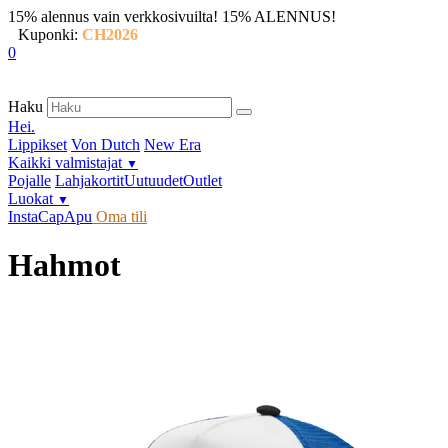
15% alennus vain verkkosivuilta!
15% ALENNUS!
Kuponki:
CH2026
0
Haku
Hei.
Lippikset
Von Dutch
New Era
Kaikki valmistajat
▼
Pojalle
Lahjakortit
Uutuudet
Outlet
Luokat
▼
InstaCap
Apu
Oma tili
Hahmot