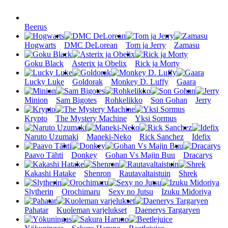
Beerus
Hogwarts
DMC DeLorean
Tom ja Jerry
Zamasu
Goku Black
Asterix ja Obelix
Rick ja Morty
Lucky Luke
Goldorak
Monkey D. Luffy
Gaara
Minion
Sam Bigotes
Rohkelikko
Son Gohan
Jerry
Krypto
The Mystery Machine
Yksi Sormus
Naruto Uzumaki
Maneki-Neko
Rick Sanchez
Idefix
Paavo Tähti
Donkey
Gohan Vs Majin Buu
Dracarys
Kakashi Hatake
Shenron
Rautavaltaistuin
Shrek
Slytherin
Orochimaru
Sexy no Jutsu
Izuku Midoriya
Pahatar
Kuoleman varjelukset
Daenerys Targaryen