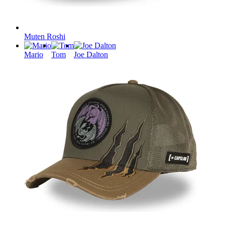
Muten Roshi
Mario
Tom
Joe Dalton