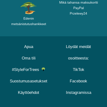
Mikä tahansa maksukortti
PayPal
Przelewy24
Edenin
metsänistutushankkeet
Apua
Löydät meidät
Oma tili
osoitteesta:
#StyleForTrees
TikTok
Suostumusasetukset
Facebook
Käyttöehdot
Instagramissa