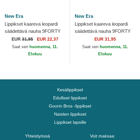
New Era
New Era
Lippikset kaareva leopardi
Lippikset kaareva leopardi
säädettävä nauha 9FORTY
säädettävä nauha 9FORTY
Midi New York Yankees MLB
Leopard Cosy Los Angeles
EUR
31,95
EUR 22,37
EUR 31,95
New Era
Dodgers MLB New Era
Saat sen
huomenna, 11.
Saat sen
huomenna, 11.
Elokuu
Elokuu
Kesälippikset
Edulliset lippikset
Goorin Bros -lippikset
Naisten lippikset
Lippikset lapsille
Yhteistyössä
Voit maksaa: