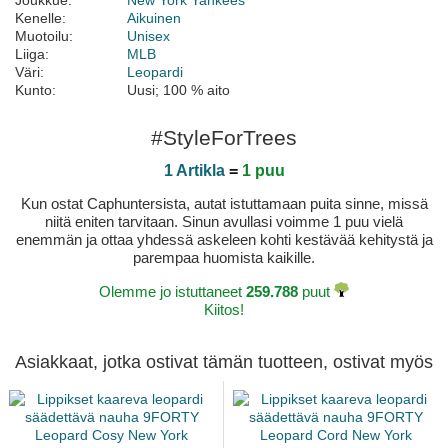
Joukkue:
New York Yankees
Kenelle:
Aikuinen
Muotoilu:
Unisex
Liiga:
MLB
Väri:
Leopardi
Kunto:
Uusi; 100 % aito
#StyleForTrees
1 Artikla
=
1 puu
Kun ostat Caphuntersista, autat istuttamaan puita sinne, missä
niitä eniten tarvitaan. Sinun avullasi voimme 1 puu vielä
enemmän ja ottaa yhdessä askeleen kohti kestävää kehitystä ja
parempaa huomista kaikille.
Olemme jo istuttaneet
259.788
puut
Kiitos!
Asiakkaat, jotka ostivat tämän tuotteen, ostivat myös