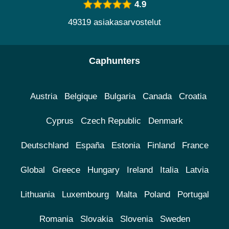
4.9
49319 asiakasarvostelut
Caphunters
Austria
Belgique
Bulgaria
Canada
Croatia
Cyprus
Czech Republic
Denmark
Deutschland
España
Estonia
Finland
France
Global
Greece
Hungary
Ireland
Italia
Latvia
Lithuania
Luxembourg
Malta
Poland
Portugal
Romania
Slovakia
Slovenia
Sweden