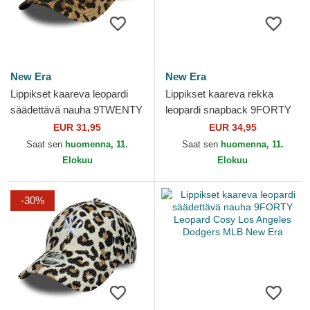
New Era
New Era
Lippikset kaareva leopardi
Lippikset kaareva rekka
säädettävä nauha 9TWENTY
leopardi snapback 9FORTY
Leopard New York Yankees
M-Crown A Frame Leopard
EUR 31,95
EUR 34,95
MLB New Era
New York Yankees MLB
Saat sen
huomenna, 11.
Saat sen
huomenna, 11.
New...
Elokuu
Elokuu
-30%