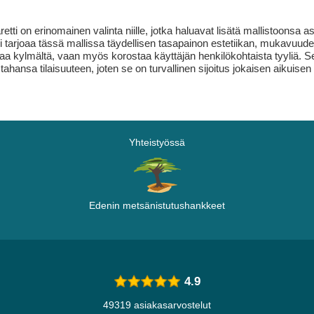
i on erinomainen valinta niille, jotka haluavat lisätä mallistoonsa as
i tarjoaa tässä mallissa täydellisen tasapainon estetiikan, mukavuud
ojaa kylmältä, vaan myös korostaa käyttäjän henkilökohtaista tyyliä. Se
tahansa tilaisuuteen, joten se on turvallinen sijoitus jokaisen aikuisen
Yhteistyössä
Edenin metsänistutushankkeet
4.9
49319 asiakasarvostelut