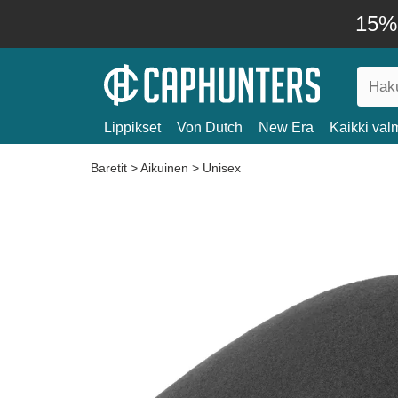
15% 
Lippikset
Von Dutch
New Era
Kaikki valm
Baretit
>
Aikuinen
>
Unisex