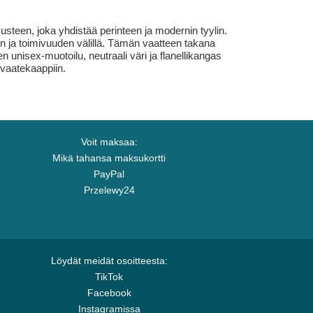
usteen, joka yhdistää perinteen ja modernin tyylin.
en ja toimivuuden välillä. Tämän vaatteen takana
n unisex-muotoilu, neutraali väri ja flanellikangas
 vaatekaappiin.
Voit maksaa:
Mikä tahansa maksukortti
PayPal
Przelewy24
Löydät meidät osoitteesta:
TikTok
Facebook
Instagramissa