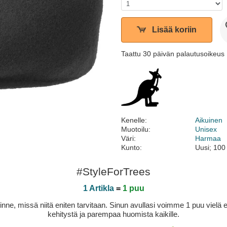
Lisää koriin
Taattu 30 päivän palautusoikeus
Kenelle:
Aikuinen
Muotoilu:
Unisex
Väri:
Harmaa
Kunto:
Uusi; 100
#StyleForTrees
1 Artikla
=
1 puu
sinne, missä niitä eniten tarvitaan. Sinun avullasi voimme 1 puu vie
kehitystä ja parempaa huomista kaikille.