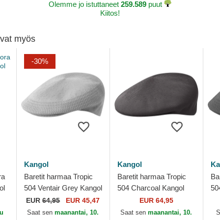
Olemme jo istuttaneet
259.589
puut
Kiitos!
tivat myös
-30%
Kangol
Kangol
Ka
ra
Baretit harmaa Tropic
Baretit harmaa Tropic
Ba
ol
504 Ventair Grey Kangol
504 Charcoal Kangol
50
Ka
EUR
64,95
EUR 45,47
EUR 64,95
uu
Saat sen
maanantai, 10.
Saat sen
maanantai, 10.
S