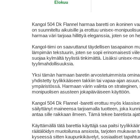
Elokuu
Kangol 504 Dk Flannel harmaa baretti on ikoninen va
on suunniteltu aikuisille ja erottuu unisex-monipuolisuu
harmaa väri tarjoaa hillittyä eleganssia, joten se on 
Kangol-tiimi on saavuttanut täydellisen tasapainon m
lämpimän tekstuurin, joten se sopii erinomaisesti viile
suojaa kylmältä tyylistä tinkimättä. Lisäksi unisex-m
tyylimahdollisuuksia.
Yksi tämän harmaan baretin arvostetuimmista ominaisuu
yhdistetty tyylikkääseen takkiin tai vapaa-ajan asuun
ympäristössä. Harmaan värin valinta on strateginen, si
monipuolisen asusteen jokapäiväiseen käyttöön.
Kangol 504 Dk Flannel -baretti erottuu myös klassises
säilyttänyt maineensa tarjoamalla tuotteen, joka kunni
antaa sille raikkaan ilmeen. Tämä tekee baretista aja
Käyttämällä tätä barettia käyttäjä saa paitsi tyylikk
räätälöidyn muotoilunsa ansiosta, tarjoten mukavan tun
kyseessä sitten kaupunkikävelyt, sosiaaliset tapahtuma