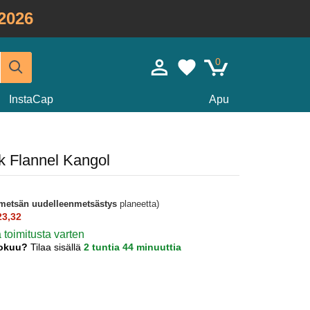
2026
0
InstaCap
Apu
k Flannel Kangol
metsän uudelleenmetsästys
planeetta)
23,32
ä toimitusta varten
lokuu?
Tilaa sisällä
2 tuntia 44 minuuttia