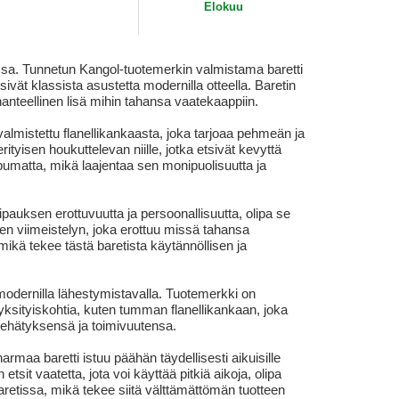
Elokuu
ssa. Tunnetun Kangol-tuotemerkin valmistama baretti
tsivät klassista asustetta modernilla otteella. Baretin
ihanteellinen lisä mihin tahansa vaatekaappiin.
almistettu flanellikankaasta, joka tarjoaa pehmeän ja
ityisen houkuttelevan niille, jotka etsivät kevyttä
ppumatta, mikä laajentaa sen monipuolisuutta ja
pauksen erottuvuutta ja persoonallisuutta, olipa se
een viimeistelyn, joka erottuu missä tahansa
mikä tekee tästä baretista käytännöllisen ja
 modernilla lähestymistavalla. Tuotemerkki on
 yksityiskohtia, kuten tumman flanellikankaan, joka
viehätyksensä ja toimivuutensa.
maa baretti istuu päähän täydellisesti aikuisille
it vaatetta, jota voi käyttää pitkiä aikoja, olipa
aretissa, mikä tekee siitä välttämättömän tuotteen