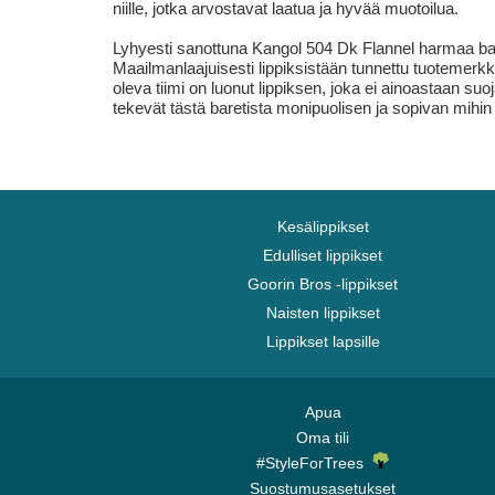
niille, jotka arvostavat laatua ja hyvää muotoilua.
Lyhyesti sanottuna Kangol 504 Dk Flannel harmaa barett
Maailmanlaajuisesti lippiksistään tunnettu tuotemerkk
oleva tiimi on luonut lippiksen, joka ei ainoastaan su
tekevät tästä baretista monipuolisen ja sopivan mihin 
Kesälippikset
Edulliset lippikset
Goorin Bros -lippikset
Naisten lippikset
Lippikset lapsille
Apua
Oma tili
#StyleForTrees
Suostumusasetukset