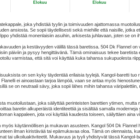
Elokuu
Elokuu
atekappale, joka yhdistää tyylin ja toimivuuden ajattomassa muotoilu
den ansiosta. Se sopii täydellisesti sekä miehille että naisille, jotka e
helppo yhdistää monenlaisiin asuihin, arkisesta juhlavaan, joten se on 
ukavuuden ja kestävyyden välillä tässä baretissa. 504 Dk Flannel on v
isiin päiviin ja pysyy hengittävänä. Tämä ominaisuus tekee baretista er
uotoilu varmistaa, että sitä voi käyttää kuka tahansa sukupuolesta rii
ksista on sen kyky täydentää erilaisia tyylejä. Kangol-baretti tuo ri
. Flanelli ei ainoastaan tarjoa lämpöä, vaan se antaa myös hienostun
llä se on neutraali sävy, joka sopii lähes mihin tahansa väripalettiin, 
ta muotoilustaan, joka säilyttää perinteisten barettien ytimen, mutta
oittaa baretin alkuperäistä identiteettiä ja sisältää samalla moderneja
ttoman kappaleen, jota voi käyttää kaudesta toiseen, säilyttäen aina 
ään myös käytännöllisen ja mukavan asusteen. Kangol 504 Dk Flannel har
teen ilman kiristävää tai epämukavaa oloa. Tämä on olennaista, kun ets
t tai ulkoiluaktiviteetit. Mukavuus ja tyyli yhdistyvät tässä Kangol-b