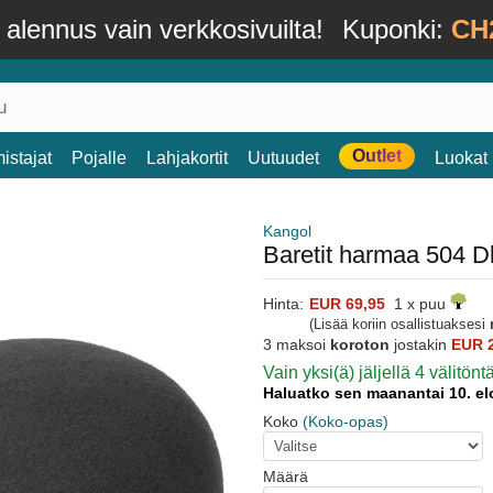
alennus vain verkkosivuilta!
Kuponki:
CH
Outlet
istajat
Pojalle
Lahjakortit
Uutuudet
Luokat
Kangol
Baretit harmaa 504 D
Hinta:
EUR 69,95
1 x puu
(Lisää koriin osallistuaksesi
3 maksoi
koroton
jostakin
EUR 
Vain yksi(ä) jäljellä 4 välitönt
Haluatko sen maanantai 10. e
Koko
(Koko-opas)
Määrä