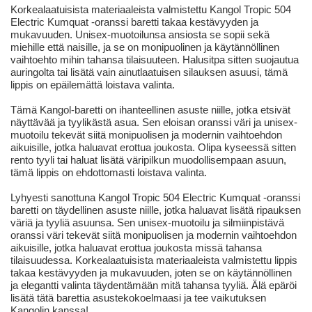
Korkealaatuisista materiaaleista valmistettu Kangol Tropic 504
Electric Kumquat -oranssi baretti takaa kestävyyden ja
mukavuuden. Unisex-muotoilunsa ansiosta se sopii sekä
miehille että naisille, ja se on monipuolinen ja käytännöllinen
vaihtoehto mihin tahansa tilaisuuteen. Halusitpa sitten suojautua
auringolta tai lisätä vain ainutlaatuisen silauksen asuusi, tämä
lippis on epäilemättä loistava valinta.
Tämä Kangol-baretti on ihanteellinen asuste niille, jotka etsivät
näyttävää ja tyylikästä asua. Sen eloisan oranssi väri ja unisex-
muotoilu tekevät siitä monipuolisen ja modernin vaihtoehdon
aikuisille, jotka haluavat erottua joukosta. Olipa kyseessä sitten
rento tyyli tai haluat lisätä väripilkun muodollisempaan asuun,
tämä lippis on ehdottomasti loistava valinta.
Lyhyesti sanottuna Kangol Tropic 504 Electric Kumquat -oranssi
baretti on täydellinen asuste niille, jotka haluavat lisätä ripauksen
väriä ja tyyliä asuunsa. Sen unisex-muotoilu ja silmiinpistävä
oranssi väri tekevät siitä monipuolisen ja modernin vaihtoehdon
aikuisille, jotka haluavat erottua joukosta missä tahansa
tilaisuudessa. Korkealaatuisista materiaaleista valmistettu lippis
takaa kestävyyden ja mukavuuden, joten se on käytännöllinen
ja elegantti valinta täydentämään mitä tahansa tyyliä. Älä epäröi
lisätä tätä barettia asustekokoelmaasi ja tee vaikutuksen
Kangolin kanssa!