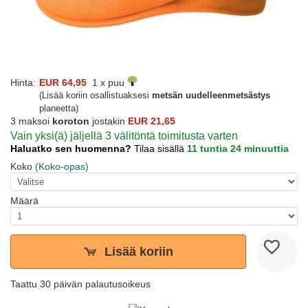
Hinta:
EUR 64,95
1 x puu
(Lisää koriin osallistuaksesi
metsän uudelleenmetsästys
planeetta)
3 maksoi
koroton
jostakin
EUR 21,65
Vain yksi(ä) jäljellä 3 välitöntä toimitusta varten
Haluatko sen huomenna?
Tilaa sisällä
11 tuntia 24 minuuttia
Koko
(Koko-opas)
Määrä
Lisää koriin
Taattu 30 päivän palautusoikeus