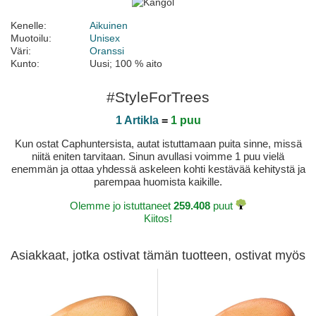
Kenelle:
Aikuinen
Muotoilu:
Unisex
Väri:
Oranssi
Kunto:
Uusi; 100 % aito
#StyleForTrees
1 Artikla
=
1 puu
Kun ostat Caphuntersista, autat istuttamaan puita sinne, missä
niitä eniten tarvitaan. Sinun avullasi voimme 1 puu vielä
enemmän ja ottaa yhdessä askeleen kohti kestävää kehitystä ja
parempaa huomista kaikille.
Olemme jo istuttaneet
259.408
puut
Kiitos!
Asiakkaat, jotka ostivat tämän tuotteen, ostivat myös