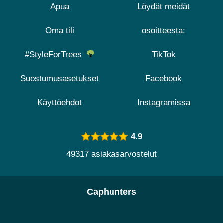
Apua
Löydät meidät
Oma tili
osoitteesta:
#StyleForTrees
TikTok
Suostumusasetukset
Facebook
Käyttöehdot
Instagramissa
4.9
49317 asiakasarvostelut
Caphunters