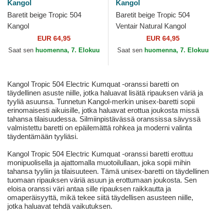
Kangol
Kangol
Baretit beige Tropic 504
Baretit beige Tropic 504
Kangol
Ventair Natural Kangol
EUR 64,95
EUR 64,95
Saat sen
huomenna, 7. Elokuu
Saat sen
huomenna, 7. Elokuu
Kangol Tropic 504 Electric Kumquat -oranssi baretti on
täydellinen asuste niille, jotka haluavat lisätä ripauksen väriä ja
tyyliä asuunsa. Tunnetun Kangol-merkin unisex-baretti sopii
erinomaisesti aikuisille, jotka haluavat erottua joukosta missä
tahansa tilaisuudessa. Silmiinpistävässä oranssissa sävyssä
valmistettu baretti on epäilemättä rohkea ja moderni valinta
täydentämään tyyliäsi.
Kangol Tropic 504 Electric Kumquat -oranssi baretti erottuu
monipuolisella ja ajattomalla muotoilullaan, joka sopii mihin
tahansa tyyliin ja tilaisuuteen. Tämä unisex-baretti on täydellinen
tuomaan ripauksen väriä asuun ja erottumaan joukosta. Sen
eloisa oranssi väri antaa sille ripauksen raikkautta ja
omaperäisyyttä, mikä tekee siitä täydellisen asusteen niille,
jotka haluavat tehdä vaikutuksen.