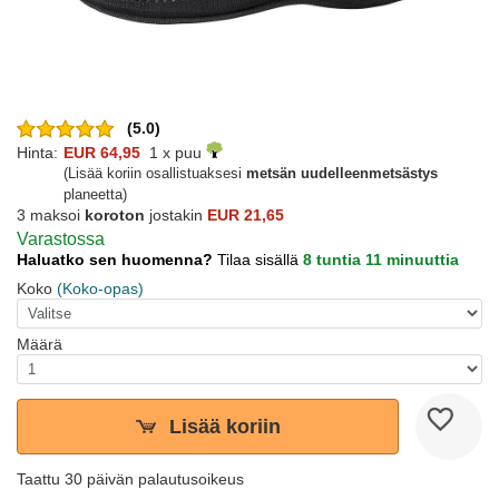
(5.0)
Hinta:
EUR 64,95
1 x puu
(Lisää koriin osallistuaksesi
metsän uudelleenmetsästys
planeetta)
3 maksoi
koroton
jostakin
EUR 21,65
Varastossa
Haluatko sen huomenna?
Tilaa sisällä
8 tuntia 11 minuuttia
Koko
(Koko-opas)
Määrä
Lisää koriin
Taattu 30 päivän palautusoikeus