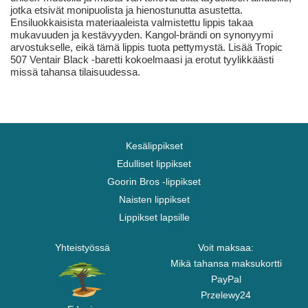
jotka etsivät monipuolista ja hienostunutta asustetta.
Ensiluokkaisista materiaaleista valmistettu lippis takaa
mukavuuden ja kestävyyden. Kangol-brändi on synonyymi
arvostukselle, eikä tämä lippis tuota pettymystä. Lisää Tropic
507 Ventair Black -baretti kokoelmaasi ja erotut tyylikkäästi
missä tahansa tilaisuudessa.
Kesälippikset
Edulliset lippikset
Goorin Bros -lippikset
Naisten lippikset
Lippikset lapsille
Yhteistyössä
Voit maksaa:
Mikä tahansa maksukortti
PayPal
Przelewy24