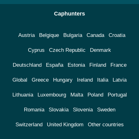
Caphunters
Austria
Belgique
Bulgaria
Canada
Croatia
Cyprus
Czech Republic
Denmark
Deutschland
España
Estonia
Finland
France
Global
Greece
Hungary
Ireland
Italia
Latvia
Lithuania
Luxembourg
Malta
Poland
Portugal
Romania
Slovakia
Slovenia
Sweden
Switzerland
United Kingdom
Other countries