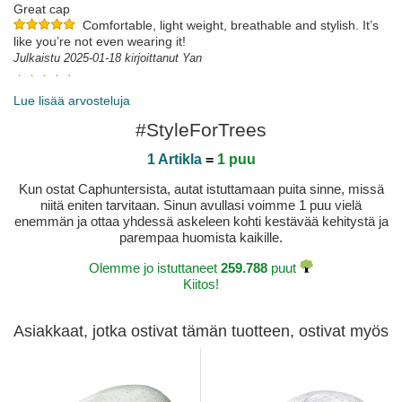
Great cap
Comfortable, light weight, breathable and stylish. It’s
like you’re not even wearing it!
Julkaistu 2025-01-18 kirjoittanut Yan
Julkaistu 2025-05-17 kirjoittanut Robert
Lue lisää arvosteluja
#StyleForTrees
1 Artikla
=
1 puu
Kun ostat Caphuntersista, autat istuttamaan puita sinne, missä
niitä eniten tarvitaan. Sinun avullasi voimme 1 puu vielä
enemmän ja ottaa yhdessä askeleen kohti kestävää kehitystä ja
parempaa huomista kaikille.
Olemme jo istuttaneet
259.788
puut
Kiitos!
Asiakkaat, jotka ostivat tämän tuotteen, ostivat myös