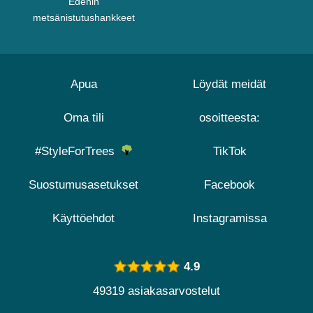
Edenin
metsänistutushankkeet
Apua
Löydät meidät
Oma tili
osoitteesta:
#StyleForTrees
TikTok
Suostumusasetukset
Facebook
Käyttöehdot
Instagramissa
4.9
49319 asiakasarvostelut