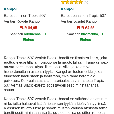
(5)
Kangol
Kangol
Baretit sininen Tropic 507
Baretit punainen Tropic 507
Ventair Royale Kangol
Ventair Scarlet Kangol
EUR 64,95
EUR 64,95
Saat sen
huomenna, 11.
Saat sen
huomenna, 11.
Elokuu
Elokuu
Kangol Tropic 507 Ventair Black -baretti on ikoninen lippis, joka
erottuu elegantilla ja monipuolisella muotoilullaan. Tämä unisex-
musta baretti sopii täydellisesti aikuisille, jotka etsivät
hienostunutta ja ajatonta tyyliä. Kangol on tuotemerkki, joka
tunnetaan laadustaan ja tyylistään, eikä tämä baretti ole
poikkeus. Korkealaatuisista materiaaleista valmistettu Tropic
507 Ventair Black -baretti sopii täydellisesti mihin tahansa
asuun.
Kangol Tropic 507 Ventair Black -baretti on välttämätön asuste
niille, jotka haluavat lisätä ripauksen tyyliä arkipäivän tyyliinsä.
Klassisen muotoilunsa ja syvän mustan värinsä ansiosta tämä
baretti sopii mihin tahansa tilaisuuteen, olipa se sitten rento tai