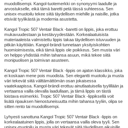
muodollisempi. Kangol-tuotemerkki on synonyymi laadulle ja
arvostukselle, eikä tämä baretti petä tässä suhteessa. Sen
unisex-muotoilu tekee siitä täydellisen miehille ja naisille, jotka
etsivät tyylikästä ja modernia asustetta.
Kangol Tropic 507 Ventair Black -baretti on lippis, joka erottuu
mukavuudestaan ja kestävyydestään. Korkealaatuisista
materiaaleista valmistettu lippis takaa täydellisen istuvuuden ja
pitkän käyttöiän. Kangol-brändi tunnetaan yksityiskohtien
huomioimisesta, eikä tämä lippis ole poikkeus. Sen musta väri
on helppo yhdistää mihin tahansa asuun, mikä tekee siitä
monipuolisen ja toimivan asusteen.
Kangol Tropic 507 Ventair Black -lippis on ajaton klassikko, joka
ei koskaan mene pois muodista. Sen elegantti muotoilu ja musta
väri tekevät siitä välttämättömän osan jokaisessa
vaatekaapissa. Kangol-brändi erottuu ainutlaatuisella tyylillään ja
vertaansa vailla olevalla laadullaan, ja tämä lippis on tästä
loistava esimerkki. Tropic 507 Ventair Black -lippiksellä voit
lisätä ripauksen hienostuneisuutta mihin tahansa tyyliin, olipa se
sitten rento tai muodollisempi.
Lyhyesti sanottuna Kangol Tropic 507 Ventair Black -lippis on
korkealaatuinen lippis, jolla on vertaansa vailla oleva tyyli. Sen
unisex-muotoilu ja musta väri tekevät siitä täydellisen aikuisille,