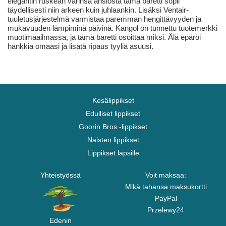
elegantin ruskean värinsä ansiosta tämä baretti sopii
täydellisesti niin arkeen kuin juhlaankin. Lisäksi Ventair-
tuuletusjärjestelmä varmistaa paremman hengittävyyden ja
mukavuuden lämpiminä päivinä. Kangol on tunnettu tuotemerkki
muotimaailmassa, ja tämä baretti osoittaa miksi. Älä epäröi
hankkia omaasi ja lisätä ripaus tyyliä asuusi.
Kesälippikset
Edulliset lippikset
Goorin Bros -lippikset
Naisten lippikset
Lippikset lapsille
Yhteistyössä
Voit maksaa:
Mikä tahansa maksukortti
PayPal
Przelewy24
Edenin