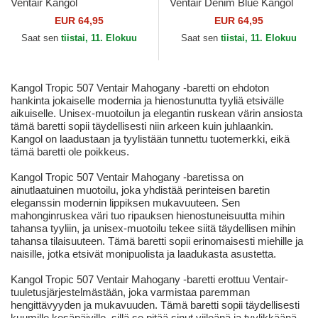
Ventair Kangol
Ventair Denim Blue Kangol
EUR 64,95
EUR 64,95
Saat sen
tiistai, 11. Elokuu
Saat sen
tiistai, 11. Elokuu
Kangol Tropic 507 Ventair Mahogany -baretti on ehdoton
hankinta jokaiselle modernia ja hienostunutta tyyliä etsivälle
aikuiselle. Unisex-muotoilun ja elegantin ruskean värin ansiosta
tämä baretti sopii täydellisesti niin arkeen kuin juhlaankin.
Kangol on laadustaan ja tyylistään tunnettu tuotemerkki, eikä
tämä baretti ole poikkeus.
Kangol Tropic 507 Ventair Mahogany -baretissa on
ainutlaatuinen muotoilu, joka yhdistää perinteisen baretin
eleganssin modernin lippiksen mukavuuteen. Sen
mahonginruskea väri tuo ripauksen hienostuneisuutta mihin
tahansa tyyliin, ja unisex-muotoilu tekee siitä täydellisen mihin
tahansa tilaisuuteen. Tämä baretti sopii erinomaisesti miehille ja
naisille, jotka etsivät monipuolista ja laadukasta asustetta.
Kangol Tropic 507 Ventair Mahogany -baretti erottuu Ventair-
tuuletusjärjestelmästään, joka varmistaa paremman
hengittävyyden ja mukavuuden. Tämä baretti sopii täydellisesti
kuumille kesäpäiville, sillä se pitää sinut viileänä ja tyylikkäänä