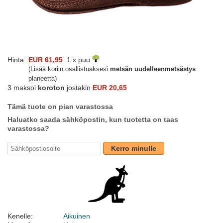
Hinta:
EUR 61,95
1 x puu
(Lisää koriin osallistuaksesi
metsän uudelleenmetsästys
planeetta)
3 maksoi
koroton
jostakin
EUR 20,65
Tämä tuote on pian varastossa
Haluatko saada sähköpostin, kun tuotetta on taas
varastossa?
Kerro minulle
Kenelle:
Aikuinen