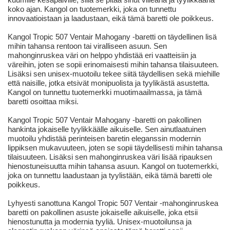
koko ajan. Kangol on tuotemerkki, joka on tunnettu
innovaatioistaan ja laadustaan, eikä tämä baretti ole poikkeus.
Kangol Tropic 507 Ventair Mahogany -baretti on täydellinen lisä
mihin tahansa rentoon tai viralliseen asuun. Sen
mahonginruskea väri on helppo yhdistää eri vaatteisiin ja
väreihin, joten se sopii erinomaisesti mihin tahansa tilaisuuteen.
Lisäksi sen unisex-muotoilu tekee siitä täydellisen sekä miehille
että naisille, jotka etsivät monipuolista ja tyylikästä asustetta.
Kangol on tunnettu tuotemerkki muotimaailmassa, ja tämä
baretti osoittaa miksi.
Kangol Tropic 507 Ventair Mahogany -baretti on pakollinen
hankinta jokaiselle tyylikkäälle aikuiselle. Sen ainutlaatuinen
muotoilu yhdistää perinteisen baretin eleganssin modernin
lippiksen mukavuuteen, joten se sopii täydellisesti mihin tahansa
tilaisuuteen. Lisäksi sen mahonginruskea väri lisää ripauksen
hienostuneisuutta mihin tahansa asuun. Kangol on tuotemerkki,
joka on tunnettu laadustaan ja tyylistään, eikä tämä baretti ole
poikkeus.
Lyhyesti sanottuna Kangol Tropic 507 Ventair -mahonginruskea
baretti on pakollinen asuste jokaiselle aikuiselle, joka etsii
hienostunutta ja modernia tyyliä. Unisex-muotoilunsa ja