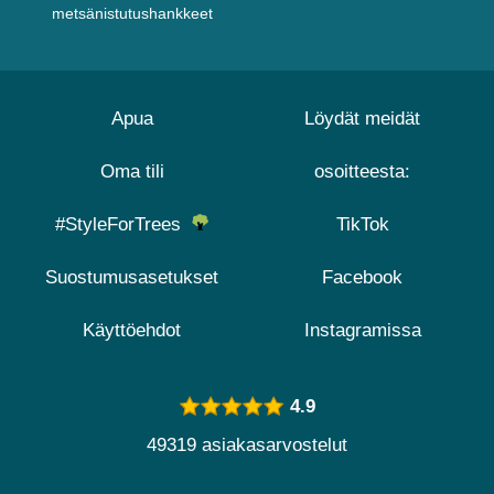
metsänistutushankkeet
Apua
Löydät meidät
Oma tili
osoitteesta:
#StyleForTrees
TikTok
Suostumusasetukset
Facebook
Käyttöehdot
Instagramissa
4.9
49319 asiakasarvostelut