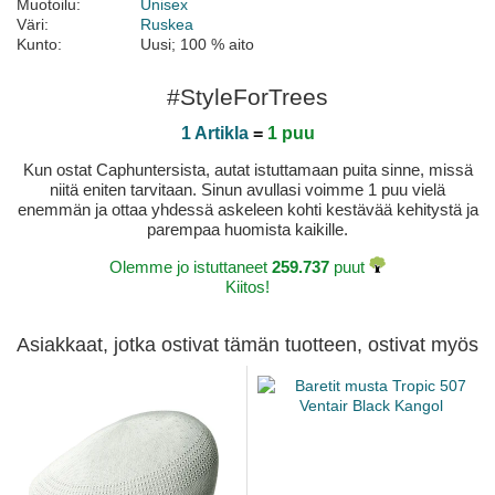
Muotoilu:
Unisex
Väri:
Ruskea
Kunto:
Uusi; 100 % aito
#StyleForTrees
1 Artikla
=
1 puu
Kun ostat Caphuntersista, autat istuttamaan puita sinne, missä
niitä eniten tarvitaan. Sinun avullasi voimme 1 puu vielä
enemmän ja ottaa yhdessä askeleen kohti kestävää kehitystä ja
parempaa huomista kaikille.
Olemme jo istuttaneet
259.737
puut
Kiitos!
Asiakkaat, jotka ostivat tämän tuotteen, ostivat myös