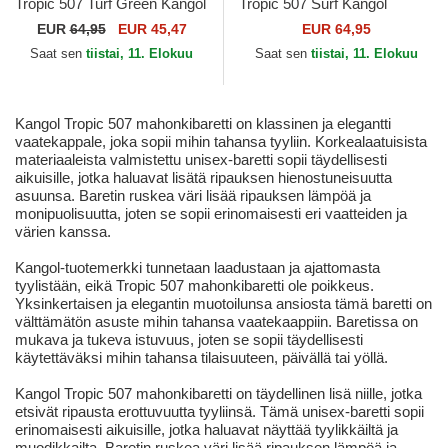
Tropic 507 Turf Green Kangol
Tropic 507 Surf Kangol
EUR
64,95
EUR 45,47
EUR 64,95
Saat sen
tiistai, 11. Elokuu
Saat sen
tiistai, 11. Elokuu
Kangol Tropic 507 mahonkibaretti on klassinen ja elegantti
vaatekappale, joka sopii mihin tahansa tyyliin. Korkealaatuisista
materiaaleista valmistettu unisex-baretti sopii täydellisesti
aikuisille, jotka haluavat lisätä ripauksen hienostuneisuutta
asuunsa. Baretin ruskea väri lisää ripauksen lämpöä ja
monipuolisuutta, joten se sopii erinomaisesti eri vaatteiden ja
värien kanssa.
Kangol-tuotemerkki tunnetaan laadustaan ja ajattomasta
tyylistään, eikä Tropic 507 mahonkibaretti ole poikkeus.
Yksinkertaisen ja elegantin muotoilunsa ansiosta tämä baretti on
välttämätön asuste mihin tahansa vaatekaappiin. Baretissa on
mukava ja tukeva istuvuus, joten se sopii täydellisesti
käytettäväksi mihin tahansa tilaisuuteen, päivällä tai yöllä.
Kangol Tropic 507 mahonkibaretti on täydellinen lisä niille, jotka
etsivät ripausta erottuvuutta tyyliinsä. Tämä unisex-baretti sopii
erinomaisesti aikuisille, jotka haluavat näyttää tyylikkäiltä ja
muodikkailta. Baretin ruskea väri lisää ripauksen lämpöä ja