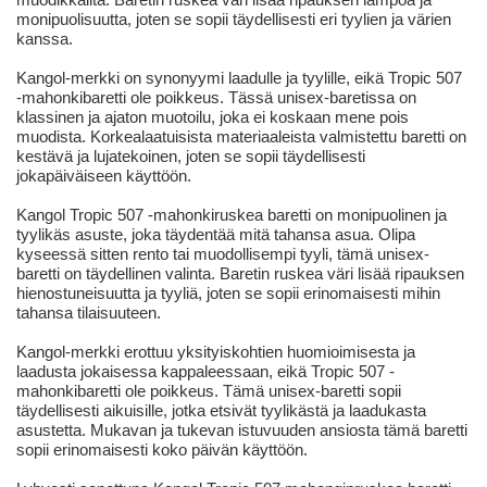
monipuolisuutta, joten se sopii täydellisesti eri tyylien ja värien
kanssa.
Kangol-merkki on synonyymi laadulle ja tyylille, eikä Tropic 507
-mahonkibaretti ole poikkeus. Tässä unisex-baretissa on
klassinen ja ajaton muotoilu, joka ei koskaan mene pois
muodista. Korkealaatuisista materiaaleista valmistettu baretti on
kestävä ja lujatekoinen, joten se sopii täydellisesti
jokapäiväiseen käyttöön.
Kangol Tropic 507 -mahonkiruskea baretti on monipuolinen ja
tyylikäs asuste, joka täydentää mitä tahansa asua. Olipa
kyseessä sitten rento tai muodollisempi tyyli, tämä unisex-
baretti on täydellinen valinta. Baretin ruskea väri lisää ripauksen
hienostuneisuutta ja tyyliä, joten se sopii erinomaisesti mihin
tahansa tilaisuuteen.
Kangol-merkki erottuu yksityiskohtien huomioimisesta ja
laadusta jokaisessa kappaleessaan, eikä Tropic 507 -
mahonkibaretti ole poikkeus. Tämä unisex-baretti sopii
täydellisesti aikuisille, jotka etsivät tyylikästä ja laadukasta
asustetta. Mukavan ja tukevan istuvuuden ansiosta tämä baretti
sopii erinomaisesti koko päivän käyttöön.