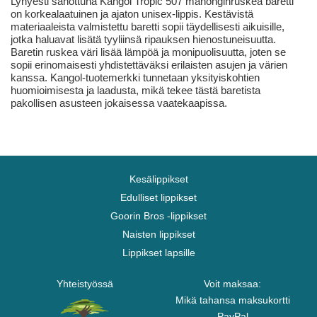
Lyhyesti sanottuna Kangol Tropic 507 mahonginruskea baretti
on korkealaatuinen ja ajaton unisex-lippis. Kestävistä
materiaaleista valmistettu baretti sopii täydellisesti aikuisille,
jotka haluavat lisätä tyyliinsä ripauksen hienostuneisuutta.
Baretin ruskea väri lisää lämpöä ja monipuolisuutta, joten se
sopii erinomaisesti yhdistettäväksi erilaisten asujen ja värien
kanssa. Kangol-tuotemerkki tunnetaan yksityiskohtien
huomioimisesta ja laadusta, mikä tekee tästä baretista
pakollisen asusteen jokaisessa vaatekaapissa.
Kesälippikset
Edulliset lippikset
Goorin Bros -lippikset
Naisten lippikset
Lippikset lapsille
Yhteistyössä
Voit maksaa:
Mikä tahansa maksukortti
PayPal