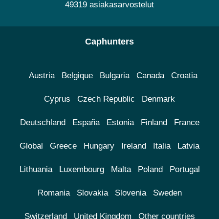
49319 asiakasarvostelut
Caphunters
Austria
Belgique
Bulgaria
Canada
Croatia
Cyprus
Czech Republic
Denmark
Deutschland
España
Estonia
Finland
France
Global
Greece
Hungary
Ireland
Italia
Latvia
Lithuania
Luxembourg
Malta
Poland
Portugal
Romania
Slovakia
Slovenia
Sweden
Switzerland
United Kingdom
Other countries