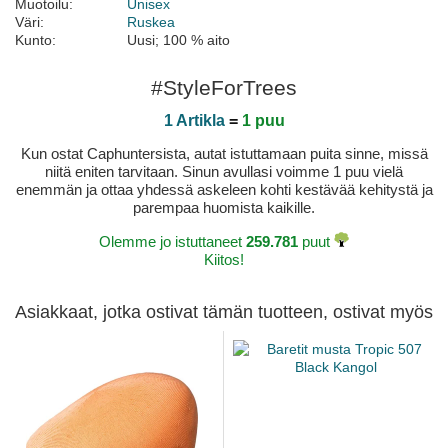
Muotoilu:
Unisex
Väri:
Ruskea
Kunto:
Uusi; 100 % aito
#StyleForTrees
1 Artikla
=
1 puu
Kun ostat Caphuntersista, autat istuttamaan puita sinne, missä
niitä eniten tarvitaan. Sinun avullasi voimme 1 puu vielä
enemmän ja ottaa yhdessä askeleen kohti kestävää kehitystä ja
parempaa huomista kaikille.
Olemme jo istuttaneet
259.781
puut
Kiitos!
Asiakkaat, jotka ostivat tämän tuotteen, ostivat myös