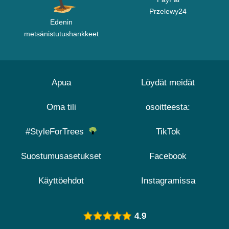
Przelewy24
Edenin
metsänistutushankkeet
Apua
Löydät meidät
Oma tili
osoitteesta:
#StyleForTrees
TikTok
Suostumusasetukset
Facebook
Käyttöehdot
Instagramissa
4.9