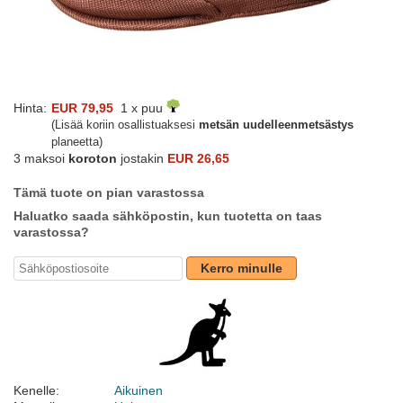
Hinta:
EUR 79,95
1 x puu
(Lisää koriin osallistuaksesi
metsän uudelleenmetsästys
planeetta)
3 maksoi
koroton
jostakin
EUR 26,65
Tämä tuote on pian varastossa
Haluatko saada sähköpostin, kun tuotetta on taas
varastossa?
Kerro minulle
Kenelle:
Aikuinen