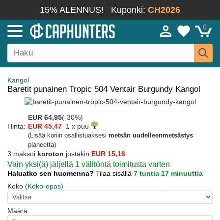
15% ALENNUS!
Kuponki:
CH2026
0
Kangol
Baretit punainen Tropic 504 Ventair Burgundy Kangol
EUR
64,95
(-30%)
Hinta:
EUR 45,47
1 x puu
(Lisää koriin osallistuaksesi
metsän uudelleenmetsästys
planeetta)
3 maksoi
koroton
jostakin
EUR 15,16
Vain yksi(ä) jäljellä 1 välitöntä toimitusta varten
Haluatko sen huomenna?
Tilaa sisällä
7 tuntia 17 minuuttia
Koko
(Koko-opas)
Määrä