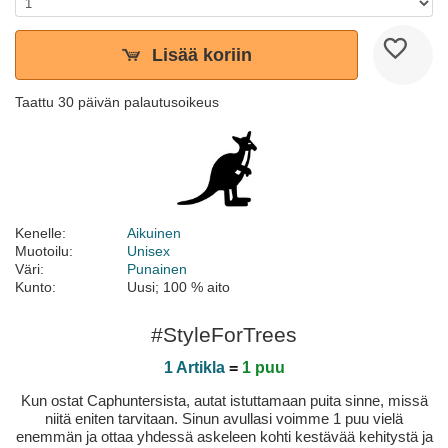
Lisää koriin
Taattu 30 päivän palautusoikeus
Kenelle:
Aikuinen
Muotoilu:
Unisex
Väri:
Punainen
Kunto:
Uusi; 100 % aito
#StyleForTrees
1 Artikla
=
1 puu
Kun ostat Caphuntersista, autat istuttamaan puita sinne, missä
niitä eniten tarvitaan. Sinun avullasi voimme 1 puu vielä
enemmän ja ottaa yhdessä askeleen kohti kestävää kehitystä ja