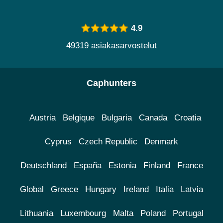
4.9
49319 asiakasarvostelut
Caphunters
Austria
Belgique
Bulgaria
Canada
Croatia
Cyprus
Czech Republic
Denmark
Deutschland
España
Estonia
Finland
France
Global
Greece
Hungary
Ireland
Italia
Latvia
Lithuania
Luxembourg
Malta
Poland
Portugal