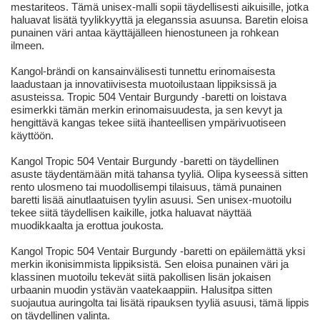
mestariteos. Tämä unisex-malli sopii täydellisesti aikuisille, jotka
haluavat lisätä tyylikkyyttä ja eleganssia asuunsa. Baretin eloisa
punainen väri antaa käyttäjälleen hienostuneen ja rohkean
ilmeen.
Kangol-brändi on kansainvälisesti tunnettu erinomaisesta
laadustaan ja innovatiivisesta muotoilustaan lippiksissä ja
asusteissa. Tropic 504 Ventair Burgundy -baretti on loistava
esimerkki tämän merkin erinomaisuudesta, ja sen kevyt ja
hengittävä kangas tekee siitä ihanteellisen ympärivuotiseen
käyttöön.
Kangol Tropic 504 Ventair Burgundy -baretti on täydellinen
asuste täydentämään mitä tahansa tyyliä. Olipa kyseessä sitten
rento ulosmeno tai muodollisempi tilaisuus, tämä punainen
baretti lisää ainutlaatuisen tyylin asuusi. Sen unisex-muotoilu
tekee siitä täydellisen kaikille, jotka haluavat näyttää
muodikkaalta ja erottua joukosta.
Kangol Tropic 504 Ventair Burgundy -baretti on epäilemättä yksi
merkin ikonisimmista lippiksistä. Sen eloisa punainen väri ja
klassinen muotoilu tekevät siitä pakollisen lisän jokaisen
urbaanin muodin ystävän vaatekaappiin. Halusitpa sitten
suojautua auringolta tai lisätä ripauksen tyyliä asuusi, tämä lippis
on täydellinen valinta.