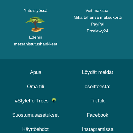
Yhteistyössä
Voit maksaa:
Mikä tahansa maksukortti
PayPal
Przelewy24
Edenin
metsänistutushankkeet
Apua
Löydät meidät
Oma tili
osoitteesta:
#StyleForTrees
TikTok
Suostumusasetukset
Facebook
Käyttöehdot
Instagramissa