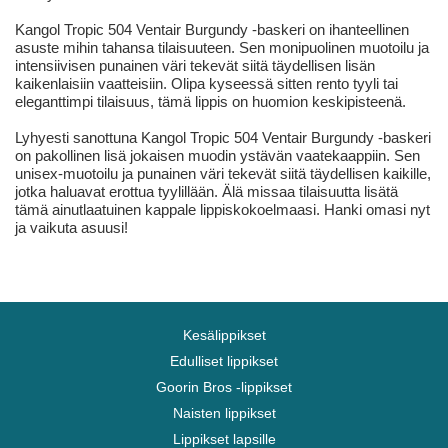
Kangol Tropic 504 Ventair Burgundy -baskeri on ihanteellinen
asuste mihin tahansa tilaisuuteen. Sen monipuolinen muotoilu ja
intensiivisen punainen väri tekevät siitä täydellisen lisän
kaikenlaisiin vaatteisiin. Olipa kyseessä sitten rento tyyli tai
eleganttimpi tilaisuus, tämä lippis on huomion keskipisteenä.
Lyhyesti sanottuna Kangol Tropic 504 Ventair Burgundy -baskeri
on pakollinen lisä jokaisen muodin ystävän vaatekaappiin. Sen
unisex-muotoilu ja punainen väri tekevät siitä täydellisen kaikille,
jotka haluavat erottua tyylillään. Älä missaa tilaisuutta lisätä
tämä ainutlaatuinen kappale lippiskokoelmaasi. Hanki omasi nyt
ja vaikuta asuusi!
Kesälippikset
Edulliset lippikset
Goorin Bros -lippikset
Naisten lippikset
Lippikset lapsille