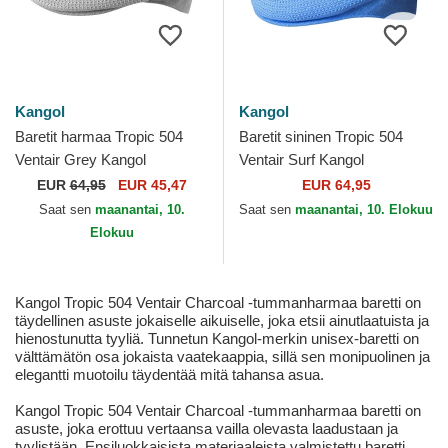
Kangol
Kangol
Baretit harmaa Tropic 504
Baretit sininen Tropic 504
Ventair Grey Kangol
Ventair Surf Kangol
EUR
64,95
EUR 45,47
EUR 64,95
Saat sen
maanantai, 10.
Saat sen
maanantai, 10. Elokuu
Elokuu
Kangol Tropic 504 Ventair Charcoal -tummanharmaa baretti on
täydellinen asuste jokaiselle aikuiselle, joka etsii ainutlaatuista ja
hienostunutta tyyliä. Tunnetun Kangol-merkin unisex-baretti on
välttämätön osa jokaista vaatekaappia, sillä sen monipuolinen ja
elegantti muotoilu täydentää mitä tahansa asua.
Kangol Tropic 504 Ventair Charcoal -tummanharmaa baretti on
asuste, joka erottuu vertaansa vailla olevasta laadustaan ja
tyylistään. Ensiluokkaisista materiaaleista valmistettu baretti