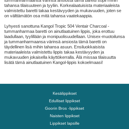
tummanharmaansa värinsä ansiosta tämä baretti sopii mihin
tahansa tilaisuuteen ja tyyliin. Korkealaatuisista materiaaleista
valmistettu baretti takaa kestävyyden ja mukavuuden, joten se
on välttämätön osa mitä tahansa vaatekaappia.
Lyhyesti sanottuna Kangol Tropic 504 Ventair Charcoal -
tummanharmaa baretti on ainutlaatuinen lippis, joka erottuu
laadullaan, tyylillään ja monipuolisuudellaan. Unisex-muotoilunsa
ja tummanharmaansa värinsä ansiosta tämä baretti on
täydellinen lisä mihin tahansa asuun. Ensiluokkaisista
materiaaleista valmistettu lippis takaa kestävyyden ja
mukavuuden jokaisella käyttökerralla. Älä missaa tilaisuutta
lisätä tämä ainutlaatuinen Kangol-lippis kokoelmaasi!
Kesälippikset
Edulliset lippikset
Goorin Bros -lippikset
Naisten lippikset
Lippikset lapsille