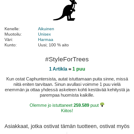
Kenelle:
Aikuinen
Muotoilu:
Unisex
Väri:
Harmaa
Kunto:
Uusi; 100 % aito
#StyleForTrees
1 Artikla
=
1 puu
Kun ostat Caphuntersista, autat istuttamaan puita sinne, missä
niitä eniten tarvitaan. Sinun avullasi voimme 1 puu vielä
enemmän ja ottaa yhdessä askeleen kohti kestävää kehitystä ja
parempaa huomista kaikille.
Olemme jo istuttaneet
259.589
puut
Kiitos!
Asiakkaat, jotka ostivat tämän tuotteen, ostivat myös