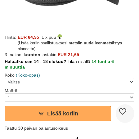
Hinta:
EUR 64,95
1 x puu
(Lisää koriin osallistuaksesi
metsän uudelleenmetsästys
planeetta)
3 maksoi
koroton
jostakin
EUR 21,65
Haluatko sen 14 - 18 elokuu?
Tilaa sisällä
14 tuntia 6
minuuttia
Koko
(Koko-opas)
Määrä
Lisää koriin
Taattu 30 päivän palautusoikeus