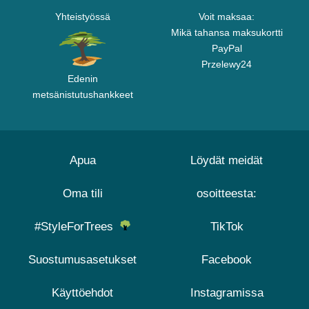
Yhteistyössä
Voit maksaa:
Mikä tahansa maksukortti
PayPal
Przelewy24
Edenin
metsänistutushankkeet
Apua
Löydät meidät
Oma tili
osoitteesta:
#StyleForTrees
TikTok
Suostumusasetukset
Facebook
Käyttöehdot
Instagramissa