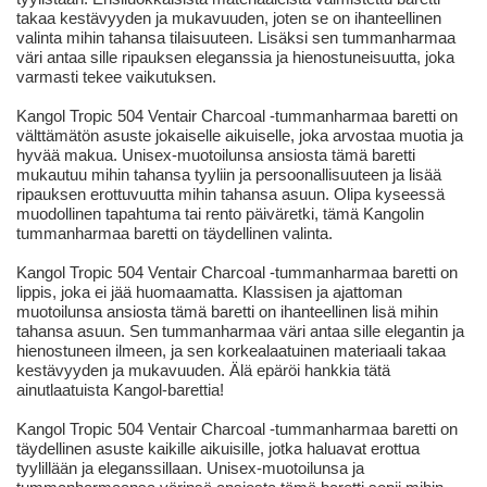
takaa kestävyyden ja mukavuuden, joten se on ihanteellinen
valinta mihin tahansa tilaisuuteen. Lisäksi sen tummanharmaa
väri antaa sille ripauksen eleganssia ja hienostuneisuutta, joka
varmasti tekee vaikutuksen.
Kangol Tropic 504 Ventair Charcoal -tummanharmaa baretti on
välttämätön asuste jokaiselle aikuiselle, joka arvostaa muotia ja
hyvää makua. Unisex-muotoilunsa ansiosta tämä baretti
mukautuu mihin tahansa tyyliin ja persoonallisuuteen ja lisää
ripauksen erottuvuutta mihin tahansa asuun. Olipa kyseessä
muodollinen tapahtuma tai rento päiväretki, tämä Kangolin
tummanharmaa baretti on täydellinen valinta.
Kangol Tropic 504 Ventair Charcoal -tummanharmaa baretti on
lippis, joka ei jää huomaamatta. Klassisen ja ajattoman
muotoilunsa ansiosta tämä baretti on ihanteellinen lisä mihin
tahansa asuun. Sen tummanharmaa väri antaa sille elegantin ja
hienostuneen ilmeen, ja sen korkealaatuinen materiaali takaa
kestävyyden ja mukavuuden. Älä epäröi hankkia tätä
ainutlaatuista Kangol-barettia!
Kangol Tropic 504 Ventair Charcoal -tummanharmaa baretti on
täydellinen asuste kaikille aikuisille, jotka haluavat erottua
tyylillään ja eleganssillaan. Unisex-muotoilunsa ja