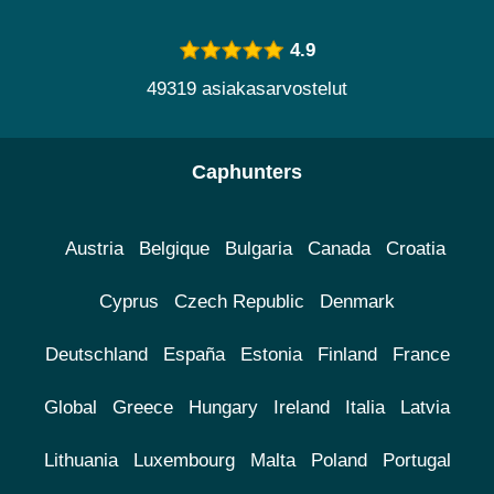
4.9
49319 asiakasarvostelut
Caphunters
Austria
Belgique
Bulgaria
Canada
Croatia
Cyprus
Czech Republic
Denmark
Deutschland
España
Estonia
Finland
France
Global
Greece
Hungary
Ireland
Italia
Latvia
Lithuania
Luxembourg
Malta
Poland
Portugal