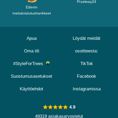
Przelewy24
Edenin
metsänistutushankkeet
Apua
Löydät meidät
Oma tili
osoitteesta:
#StyleForTrees
TikTok
Suostumusasetukset
Facebook
Käyttöehdot
Instagramissa
4.9
49319 asiakasarvostelut