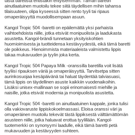
tästä baretista entistäkin erityisemmän. Tämän baretin
ainutlaatuinen muotoilu tekee siitä täydellisen mihin tahansa
tilaisuuteen, olipa kyseessä sitten rento tyyli tai ripaus
omaperäisyyttä muodollisempaan asuun.
Kangol Tropic 504 -baretti on epäilemättä yksi parhaista
vaihtoehdoista niille, jotka etsivät monipuolista ja laadukasta
asustetta. Kangol-brändi tunnetaan yksityiskohtien
huomioimisesta ja tuotteidensa kestävyydestä, eikä tämä baretti
ole poikkeus. Hienoimmista materiaaleista valmistettu lippis
takaa mukavuuden ja tyylin joka kerta.
Kangol Tropic 504 Papaya Milk -oranssilla baretilla voit lisätä
tyyliisi ripauksen väriä ja omaperäisyyttä. Tarvitsetpa sitten
aurinkosuojaa kesäpäivänä tai haluat täydentää talviasuasi,
tämä lippis on täydellinen asuste kaikkiin vuodenaikoihin.
Lisäksi unisex-mallinaan se sopii erinomaisesti miehille ja
naisille, jotka etsivät modernia ja monipuolista asustetta.
Kangol Tropic 504 -baretti on ainutlaatuinen kappale, jonka tulisi
olla vakiovaruste lippiskokoelmassasi. Eloisa oranssi väri ja
omaperäinen muotoilu tekevät tästä lippiksestä välttämättömän
asusteen niille, jotka haluavat erottua tyylillään. Kangol-
tuotemerkki on synonyymi laadulle, eikä tämä baretti petä
mukavuuden ja kestävyyden suhteen.