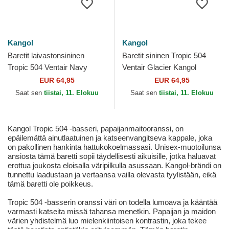
Kangol
Kangol
Baretit laivastonsininen
Baretit sininen Tropic 504
Tropic 504 Ventair Navy
Ventair Glacier Kangol
Kangol
EUR 64,95
EUR 64,95
Saat sen
tiistai, 11. Elokuu
Saat sen
tiistai, 11. Elokuu
Kangol Tropic 504 -basseri, papaijanmaitooranssi, on
epäilemättä ainutlaatuinen ja katseenvangitseva kappale, joka
on pakollinen hankinta hattukokoelmassasi. Unisex-muotoilunsa
ansiosta tämä baretti sopii täydellisesti aikuisille, jotka haluavat
erottua joukosta eloisalla väripilkulla asussaan. Kangol-brändi on
tunnettu laadustaan ja vertaansa vailla olevasta tyylistään, eikä
tämä baretti ole poikkeus.
Tropic 504 -basserin oranssi väri on todella lumoava ja kääntää
varmasti katseita missä tahansa menetkin. Papaijan ja maidon
värien yhdistelmä luo mielenkiintoisen kontrastin, joka tekee