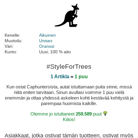
Kenelle:
Aikuinen
Muotoilu:
Unisex
Väri:
Oranssi
Kunto:
Uusi; 100 % aito
#StyleForTrees
1 Artikla
=
1 puu
Kun ostat Caphuntersista, autat istuttamaan puita sinne, missä
niitä eniten tarvitaan. Sinun avullasi voimme 1 puu vielä
enemmän ja ottaa yhdessä askeleen kohti kestävää kehitystä ja
parempaa huomista kaikille.
Olemme jo istuttaneet
259.589
puut
Kiitos!
Asiakkaat, jotka ostivat tämän tuotteen, ostivat myös