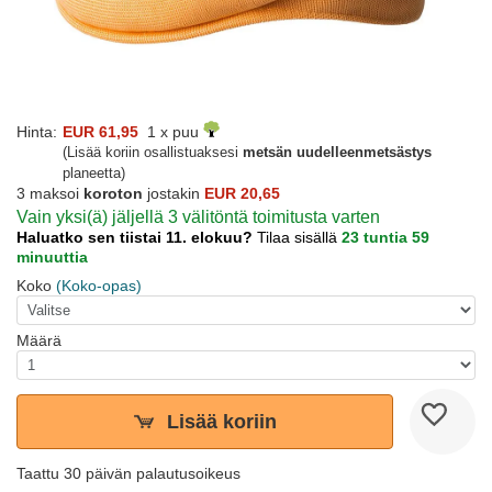
Hinta:
EUR 61,95
1 x puu
(Lisää koriin osallistuaksesi
metsän uudelleenmetsästys
planeetta)
3 maksoi
koroton
jostakin
EUR 20,65
Vain yksi(ä) jäljellä 3 välitöntä toimitusta varten
Haluatko sen tiistai 11. elokuu?
Tilaa sisällä
23 tuntia 59
minuuttia
Koko
(Koko-opas)
Määrä
Lisää koriin
Taattu 30 päivän palautusoikeus