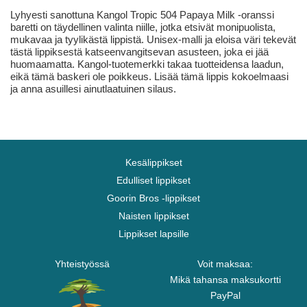
Lyhyesti sanottuna Kangol Tropic 504 Papaya Milk -oranssi
baretti on täydellinen valinta niille, jotka etsivät monipuolista,
mukavaa ja tyylikästä lippistä. Unisex-malli ja eloisa väri tekevät
tästä lippiksestä katseenvangitsevan asusteen, joka ei jää
huomaamatta. Kangol-tuotemerkki takaa tuotteidensa laadun,
eikä tämä baskeri ole poikkeus. Lisää tämä lippis kokoelmaasi
ja anna asuillesi ainutlaatuinen silaus.
Kesälippikset
Edulliset lippikset
Goorin Bros -lippikset
Naisten lippikset
Lippikset lapsille
Yhteistyössä
Voit maksaa:
Mikä tahansa maksukortti
PayPal