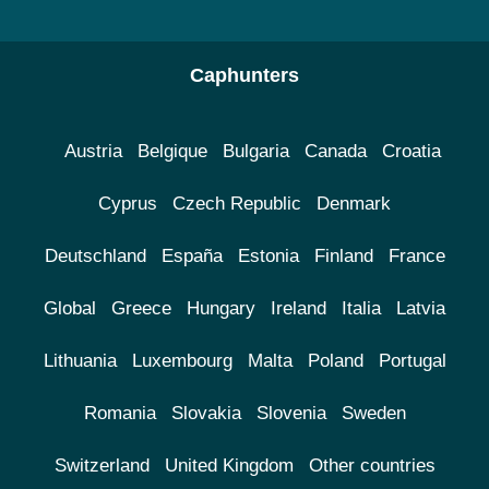
Caphunters
Austria
Belgique
Bulgaria
Canada
Croatia
Cyprus
Czech Republic
Denmark
Deutschland
España
Estonia
Finland
France
Global
Greece
Hungary
Ireland
Italia
Latvia
Lithuania
Luxembourg
Malta
Poland
Portugal
Romania
Slovakia
Slovenia
Sweden
Switzerland
United Kingdom
Other countries