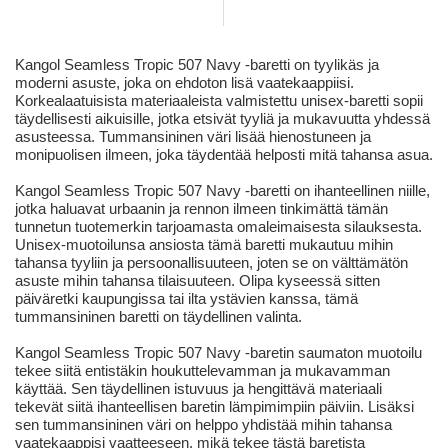
Kangol Seamless Tropic 507 Navy -baretti on tyylikäs ja
moderni asuste, joka on ehdoton lisä vaatekaappiisi.
Korkealaatuisista materiaaleista valmistettu unisex-baretti sopii
täydellisesti aikuisille, jotka etsivät tyyliä ja mukavuutta yhdessä
asusteessa. Tummansininen väri lisää hienostuneen ja
monipuolisen ilmeen, joka täydentää helposti mitä tahansa asua.
Kangol Seamless Tropic 507 Navy -baretti on ihanteellinen niille,
jotka haluavat urbaanin ja rennon ilmeen tinkimättä tämän
tunnetun tuotemerkin tarjoamasta omaleimaisesta silauksesta.
Unisex-muotoilunsa ansiosta tämä baretti mukautuu mihin
tahansa tyyliin ja persoonallisuuteen, joten se on välttämätön
asuste mihin tahansa tilaisuuteen. Olipa kyseessä sitten
päiväretki kaupungissa tai ilta ystävien kanssa, tämä
tummansininen baretti on täydellinen valinta.
Kangol Seamless Tropic 507 Navy -baretin saumaton muotoilu
tekee siitä entistäkin houkuttelevamman ja mukavamman
käyttää. Sen täydellinen istuvuus ja hengittävä materiaali
tekevät siitä ihanteellisen baretin lämpimimpiin päiviin. Lisäksi
sen tummansininen väri on helppo yhdistää mihin tahansa
vaatekaappisi vaatteeseen, mikä tekee tästä baretista