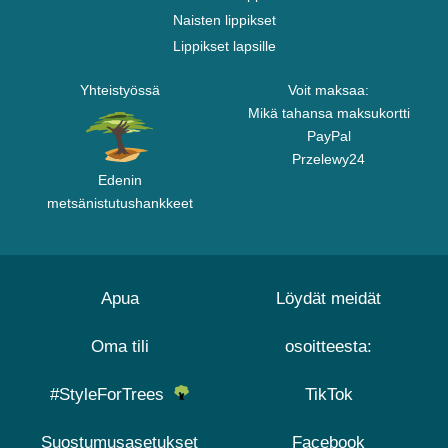
Naisten lippikset
Lippikset lapsille
Yhteistyössä
Voit maksaa:
Mikä tahansa maksukortti
PayPal
Przelewy24
Edenin
metsänistutushankkeet
Apua
Löydät meidät
Oma tili
osoitteesta:
#StyleForTrees
TikTok
Suostumusasetukset
Facebook