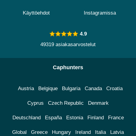
Käyttöehdot
Instagramissa
4.9
49319 asiakasarvostelut
Caphunters
Austria
Belgique
Bulgaria
Canada
Croatia
Cyprus
Czech Republic
Denmark
Deutschland
España
Estonia
Finland
France
Global
Greece
Hungary
Ireland
Italia
Latvia