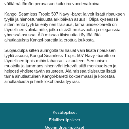
välttämättömän perusasun kaikkina vuodenaikoina.
Kangol Seamless Tropic 507 Navy -baretilla voit lisätä ripauksen
tyyliä ja hienostuneisuutta arkipäivän asuusi. Olipa kyseessä
sitten rento tyyli tai erityinen tilaisuus, tämä unisex-baretti on
täydellinen valinta niille, jotka etsivät mukavuutta ja eleganssia
yhdessä asussa. Älä missaa tilaisuutta käyttää tätä
ainutlaatuista Kangol-barettia ja erottua joukosta.
Suojaudutpa sitten auringolta tai haluat vain lisätä ripauksen
tyyliä asuusi, Kangol Seamless Tropic 507 Navy -baretti on
täydellinen lippis mihin tahansa tilaisuuteen. Sen unisex-
muotoilu ja tummansininen väri tekevät siitä monipuolisen ja
helposti yhdisteltävän asusteen. Älä missaa tilaisuutta lisätä
tämä ainutlaatuinen Kangol-baretti kokoelmaasi ja korostaa
ainutlaatuista ja henkilökohtaista tyyliäsi.
Kesälippikset
Edulliset lippikset
Goorin Bros -lippikset