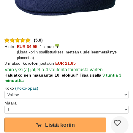
(5.0)
Hinta:
EUR 64,95
1 x puu
(Lisää koriin osallistuaksesi
metsän uudelleenmetsästys
planeetta)
3 maksoi
koroton
jostakin
EUR 21,65
Vain yksi(ä) jäljellä 4 välitöntä toimitusta varten
Haluatko sen maanantai 10. elokuu?
Tilaa sisällä
3 tuntia 3
minuuttia
Koko
(Koko-opas)
Määrä
Lisää koriin