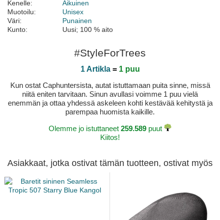
Kenelle:
Aikuinen
Muotoilu:
Unisex
Väri:
Punainen
Kunto:
Uusi; 100 % aito
#StyleForTrees
1 Artikla
=
1 puu
Kun ostat Caphuntersista, autat istuttamaan puita sinne, missä
niitä eniten tarvitaan. Sinun avullasi voimme 1 puu vielä
enemmän ja ottaa yhdessä askeleen kohti kestävää kehitystä ja
parempaa huomista kaikille.
Olemme jo istuttaneet
259.589
puut
Kiitos!
Asiakkaat, jotka ostivat tämän tuotteen, ostivat myös