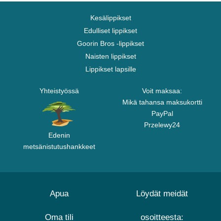
Kesälippikset
Edulliset lippikset
Goorin Bros -lippikset
Naisten lippikset
Lippikset lapsille
Yhteistyössä
Voit maksaa:
Mikä tahansa maksukortti
PayPal
Przelewy24
Edenin
metsänistutushankkeet
Apua
Löydät meidät
Oma tili
osoitteesta: