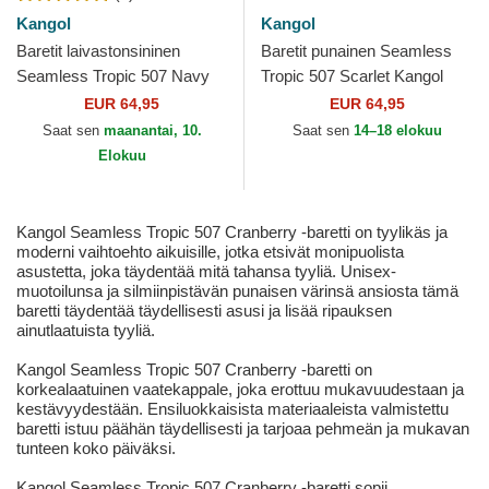
Kangol
Kangol
Baretit laivastonsininen
Baretit punainen Seamless
Seamless Tropic 507 Navy
Tropic 507 Scarlet Kangol
Kangol
EUR 64,95
EUR 64,95
Saat sen
maanantai, 10.
Saat sen
14–18 elokuu
Elokuu
Kangol Seamless Tropic 507 Cranberry -baretti on tyylikäs ja
moderni vaihtoehto aikuisille, jotka etsivät monipuolista
asustetta, joka täydentää mitä tahansa tyyliä. Unisex-
muotoilunsa ja silmiinpistävän punaisen värinsä ansiosta tämä
baretti täydentää täydellisesti asusi ja lisää ripauksen
ainutlaatuista tyyliä.
Kangol Seamless Tropic 507 Cranberry -baretti on
korkealaatuinen vaatekappale, joka erottuu mukavuudestaan ja
kestävyydestään. Ensiluokkaisista materiaaleista valmistettu
baretti istuu päähän täydellisesti ja tarjoaa pehmeän ja mukavan
tunteen koko päiväksi.
Kangol Seamless Tropic 507 Cranberry -baretti sopii