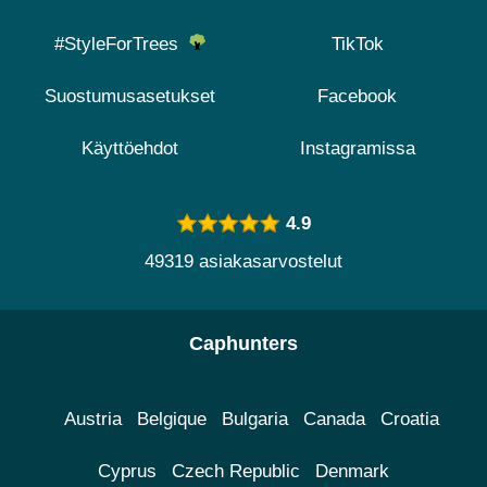
#StyleForTrees
TikTok
Suostumusasetukset
Facebook
Käyttöehdot
Instagramissa
4.9
49319 asiakasarvostelut
Caphunters
Austria
Belgique
Bulgaria
Canada
Croatia
Cyprus
Czech Republic
Denmark