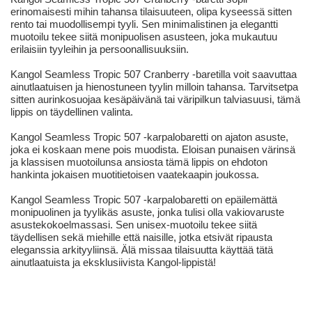
erinomaisesti mihin tahansa tilaisuuteen, olipa kyseessä sitten
rento tai muodollisempi tyyli. Sen minimalistinen ja elegantti
muotoilu tekee siitä monipuolisen asusteen, joka mukautuu
erilaisiin tyyleihin ja persoonallisuuksiin.
Kangol Seamless Tropic 507 Cranberry -baretilla voit saavuttaa
ainutlaatuisen ja hienostuneen tyylin milloin tahansa. Tarvitsetpa
sitten aurinkosuojaa kesäpäivänä tai väripilkun talviasuusi, tämä
lippis on täydellinen valinta.
Kangol Seamless Tropic 507 -karpalobaretti on ajaton asuste,
joka ei koskaan mene pois muodista. Eloisan punaisen värinsä
ja klassisen muotoilunsa ansiosta tämä lippis on ehdoton
hankinta jokaisen muotitietoisen vaatekaapin joukossa.
Kangol Seamless Tropic 507 -karpalobaretti on epäilemättä
monipuolinen ja tyylikäs asuste, jonka tulisi olla vakiovaruste
asustekokoelmassasi. Sen unisex-muotoilu tekee siitä
täydellisen sekä miehille että naisille, jotka etsivät ripausta
eleganssia arkityyliinsä. Älä missaa tilaisuutta käyttää tätä
ainutlaatuista ja eksklusiivista Kangol-lippistä!