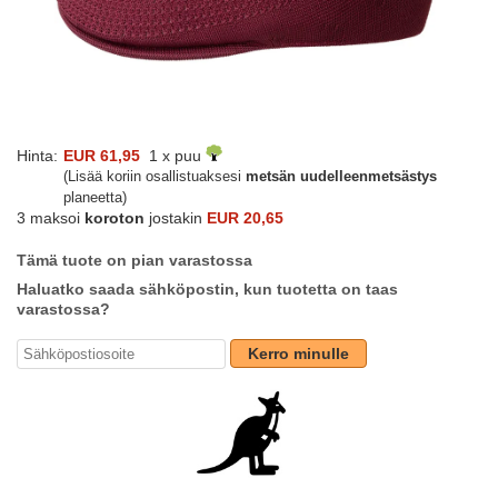
Hinta:
EUR 61,95
1 x puu
(Lisää koriin osallistuaksesi
metsän uudelleenmetsästys
planeetta)
3 maksoi
koroton
jostakin
EUR 20,65
Tämä tuote on pian varastossa
Haluatko saada sähköpostin, kun tuotetta on taas
varastossa?
Kerro minulle