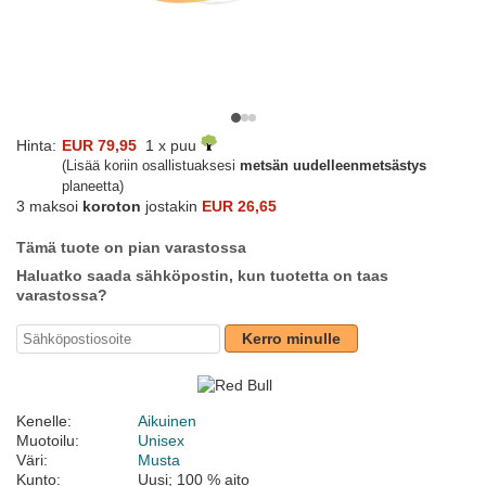
Hinta:
EUR 79,95
1 x puu
(Lisää koriin osallistuaksesi
metsän uudelleenmetsästys
planeetta)
3 maksoi
koroton
jostakin
EUR 26,65
Tämä tuote on pian varastossa
Haluatko saada sähköpostin, kun tuotetta on taas
varastossa?
Kerro minulle
Kenelle:
Aikuinen
Muotoilu:
Unisex
Väri:
Musta
Kunto:
Uusi; 100 % aito