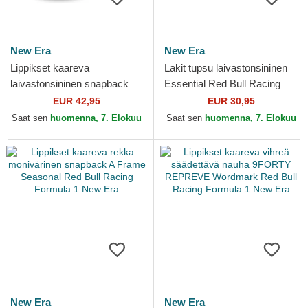
New Era
New Era
Lippikset kaareva
Lakit tupsu laivastonsininen
laivastonsininen snapback
Essential Red Bull Racing
9FORTY M-Crown Visor
Formula 1 New Era
EUR 42,95
EUR 30,95
Print Red Bull Racing
Saat sen
huomenna, 7. Elokuu
Saat sen
huomenna, 7. Elokuu
Formula 1...
New Era
New Era