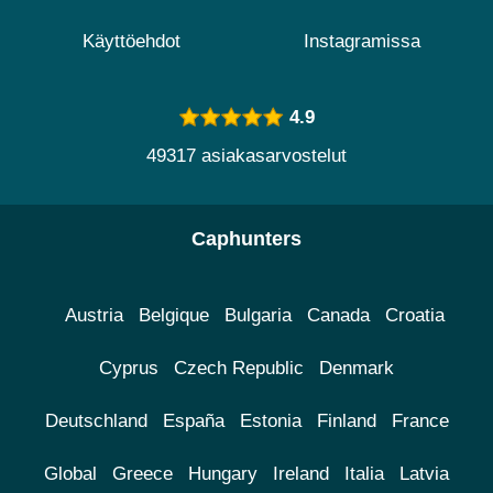
Käyttöehdot
Instagramissa
4.9
49317 asiakasarvostelut
Caphunters
Austria
Belgique
Bulgaria
Canada
Croatia
Cyprus
Czech Republic
Denmark
Deutschland
España
Estonia
Finland
France
Global
Greece
Hungary
Ireland
Italia
Latvia