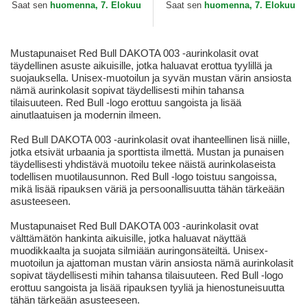
Formula 1 New Era
Farm Goorin Bros.
Saat sen
huomenna, 7. Elokuu
Saat sen
huomenna, 7. Elokuu
Mustapunaiset Red Bull DAKOTA 003 -aurinkolasit ovat
täydellinen asuste aikuisille, jotka haluavat erottua tyylillä ja
suojauksella. Unisex-muotoilun ja syvän mustan värin ansiosta
nämä aurinkolasit sopivat täydellisesti mihin tahansa
tilaisuuteen. Red Bull -logo erottuu sangoista ja lisää
ainutlaatuisen ja modernin ilmeen.
Red Bull DAKOTA 003 -aurinkolasit ovat ihanteellinen lisä niille,
jotka etsivät urbaania ja sporttista ilmettä. Mustan ja punaisen
täydellisesti yhdistävä muotoilu tekee näistä aurinkolaseista
todellisen muotilausunnon. Red Bull -logo toistuu sangoissa,
mikä lisää ripauksen väriä ja persoonallisuutta tähän tärkeään
asusteeseen.
Mustapunaiset Red Bull DAKOTA 003 -aurinkolasit ovat
välttämätön hankinta aikuisille, jotka haluavat näyttää
muodikkaalta ja suojata silmiään auringonsäteiltä. Unisex-
muotoilun ja ajattoman mustan värin ansiosta nämä aurinkolasit
sopivat täydellisesti mihin tahansa tilaisuuteen. Red Bull -logo
erottuu sangoista ja lisää ripauksen tyyliä ja hienostuneisuutta
tähän tärkeään asusteeseen.