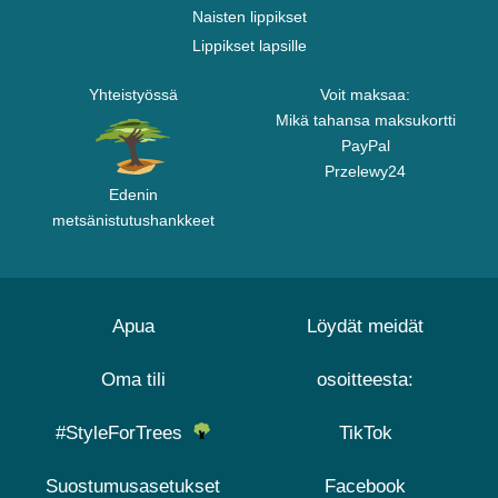
Naisten lippikset
Lippikset lapsille
Yhteistyössä
Voit maksaa:
Mikä tahansa maksukortti
PayPal
Przelewy24
Edenin
metsänistutushankkeet
Apua
Löydät meidät
Oma tili
osoitteesta:
#StyleForTrees
TikTok
Suostumusasetukset
Facebook