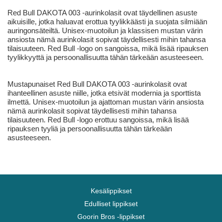
Red Bull DAKOTA 003 -aurinkolasit ovat täydellinen asuste
aikuisille, jotka haluavat erottua tyylikkäästi ja suojata silmiään
auringonsäteiltä. Unisex-muotoilun ja klassisen mustan värin
ansiosta nämä aurinkolasit sopivat täydellisesti mihin tahansa
tilaisuuteen. Red Bull -logo on sangoissa, mikä lisää ripauksen
tyylikkyyttä ja persoonallisuutta tähän tärkeään asusteeseen.
Mustapunaiset Red Bull DAKOTA 003 -aurinkolasit ovat
ihanteellinen asuste niille, jotka etsivät modernia ja sporttista
ilmettä. Unisex-muotoilun ja ajattoman mustan värin ansiosta
nämä aurinkolasit sopivat täydellisesti mihin tahansa
tilaisuuteen. Red Bull -logo erottuu sangoissa, mikä lisää
ripauksen tyyliä ja persoonallisuutta tähän tärkeään
asusteeseen.
Kesälippikset
Edulliset lippikset
Goorin Bros -lippikset