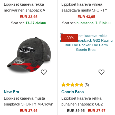
Lippikset kaareva rekka
Lippikset kaareva vihreä
monivärinen snapback A
säädettävä nauha 9FORTY
Frame Seasonal Red Bull
REPREVE Wordmark Red
EUR 33,95
EUR 43,95
Racing Formula 1 New Era
Bull Racing Formula 1 New
Saat sen
13–17 elokuu
Saat sen
huomenna, 7. Elokuu
Era
-30%
(5)
New Era
Goorin Bros.
Lippikset kaareva musta
Lippikset kaareva rekka
snapback 9FORTY M-Crown
punainen snapback GB2
Washed Red Bull Racing
Raging Bull The Rocker The
EUR 37,95
EUR
39,95
EUR 27,97