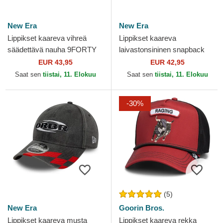
New Era
New Era
Lippikset kaareva vihreä
Lippikset kaareva
säädettävä nauha 9FORTY
laivastonsininen snapback
REPREVE Wordmark Red
9FORTY M-Crown Visor
EUR 43,95
EUR 42,95
Bull Racing Formula 1 New
Print Red Bull Racing
Saat sen
tiistai, 11. Elokuu
Saat sen
tiistai, 11. Elokuu
Era
Formula 1...
-30%
(5)
New Era
Goorin Bros.
Lippikset kaareva musta
Lippikset kaareva rekka