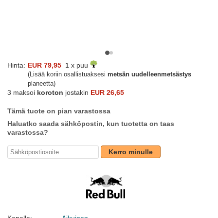
Hinta:
EUR 79,95
1 x puu
(Lisää koriin osallistuaksesi
metsän uudelleenmetsästys
planeetta)
3 maksoi
koroton
jostakin
EUR 26,65
Tämä tuote on pian varastossa
Haluatko saada sähköpostin, kun tuotetta on taas
varastossa?
Kerro minulle