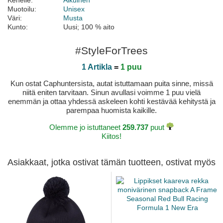
Kenelle:
Aikuinen
Muotoilu:
Unisex
Väri:
Musta
Kunto:
Uusi; 100 % aito
#StyleForTrees
1 Artikla
=
1 puu
Kun ostat Caphuntersista, autat istuttamaan puita sinne, missä
niitä eniten tarvitaan. Sinun avullasi voimme 1 puu vielä
enemmän ja ottaa yhdessä askeleen kohti kestävää kehitystä ja
parempaa huomista kaikille.
Olemme jo istuttaneet
259.737
puut
Kiitos!
Asiakkaat, jotka ostivat tämän tuotteen, ostivat myös