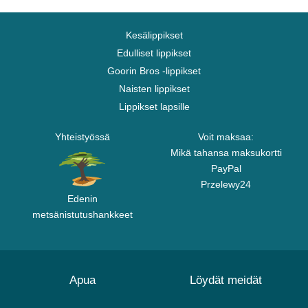
Kesälippikset
Edulliset lippikset
Goorin Bros -lippikset
Naisten lippikset
Lippikset lapsille
Yhteistyössä
Voit maksaa:
Mikä tahansa maksukortti
PayPal
Przelewy24
Edenin
metsänistutushankkeet
Apua
Löydät meidät