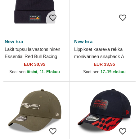
New Era
New Era
Lakit tupsu laivastonsininen
Lippikset kaareva rekka
Essential Red Bull Racing
monivärinen snapback A
Formula 1 New Era
Frame Seasonal Red Bull
EUR 30,95
EUR 33,95
Racing Formula 1 New Era
Saat sen
tiistai, 11. Elokuu
Saat sen
17–19 elokuu