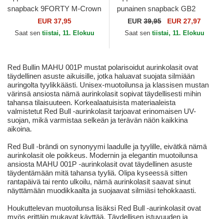
snapback 9FORTY M-Crown
punainen snapback GB2
Washed Red Bull Racing
Raging Bull The Rocker The
EUR 37,95
EUR
39,95
EUR 27,97
Formula 1 New Era
Farm Goorin Bros.
Saat sen
tiistai, 11. Elokuu
Saat sen
tiistai, 11. Elokuu
Red Bullin MAHU 001P mustat polarisoidut aurinkolasit ovat
täydellinen asuste aikuisille, jotka haluavat suojata silmiään
auringolta tyylikkäästi. Unisex-muotoilunsa ja klassisen mustan
värinsä ansiosta nämä aurinkolasit sopivat täydellisesti mihin
tahansa tilaisuuteen. Korkealaatuisista materiaaleista
valmistetut Red Bull -aurinkolasit tarjoavat erinomaisen UV-
suojan, mikä varmistaa selkeän ja terävän näön kaikkina
aikoina.
Red Bull -brändi on synonyymi laadulle ja tyylille, eivätkä nämä
aurinkolasit ole poikkeus. Modernin ja elegantin muotoilunsa
ansiosta MAHU 001P -aurinkolasit ovat täydellinen asuste
täydentämään mitä tahansa tyyliä. Olipa kyseessä sitten
rantapäivä tai rento ulkoilu, nämä aurinkolasit saavat sinut
näyttämään muodikkaalta ja suojaavat silmiäsi tehokkaasti.
Houkuttelevan muotoilunsa lisäksi Red Bull -aurinkolasit ovat
myös erittäin mukavat käyttää. Täydellisen istuvuuden ja