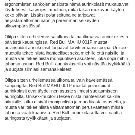
ergonomisten sankojen ansiosta nämä aurinkolasit mukautuvat
täydellisesti kasvojesi muotoon, mikä takaa mukavan käytön
koko päivän. Lisäksi polarisoituna ne tarjoavat
heijastamattoman näön ja paremman selkeyden
ulkoympäristöissä.
Olitpa sitten urheilemassa ulkona tai nauttimassa aurinkoisesta
päivästä kaupungissa, Red Bull MAHU 001P mustat
polarisoidut aurinkolasit tarjoavat tarvitsemaasi suojaa. Unisex-
muotoilu tekee niistä ihanteelliset sekä miehille että naisille, ja
musta väri tekee niistä monipuolisen asusteen, joka sopii mihin
tahansa asuun. Red Bull -aurinkolaseilla voit näyttää tyylikkäältä
ja suojata silmiäsi samanaikaisesti.
Olitpa sitten urheilemassa ulkona tai vain kävelemässä
kaupungilla, Red Bull MAHU 001P mustat polarisoidut
aurinkolasit ovat täydellinen asuste silmiesi suojaamiseen
auringolta. Unisex-muotoilu tekee niistä ihanteelliset kaikille
aikuisille, jotka etsivät monipuolista ja muodikasta asustetta, ja
musta väri tekee niistä välttämättömän perusvaatteen missä
tahansa vaatekaapissa. Red Bull -aurinkolaseilla voit nauttia
auringosta tyylikkäästi ja suojaten.