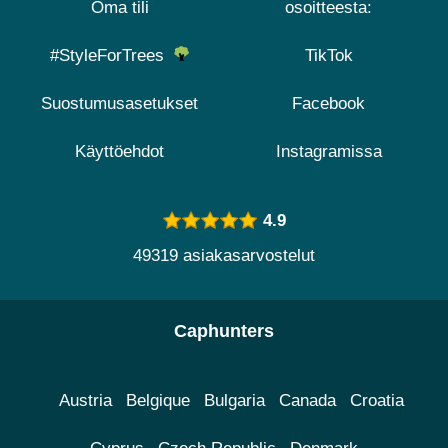
Oma tili
osoitteesta:
#StyleForTrees
TikTok
Suostumusasetukset
Facebook
Käyttöehdot
Instagramissa
4.9
49319 asiakasarvostelut
Caphunters
Austria
Belgique
Bulgaria
Canada
Croatia