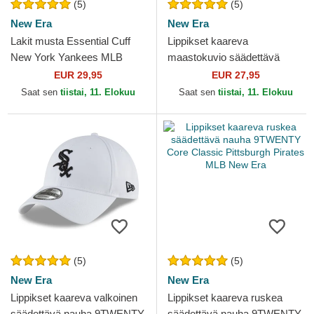
(5)
(5)
New Era
New Era
Lakit musta Essential Cuff
Lippikset kaareva
New York Yankees MLB
maastokuvio säädettävä
New Era
nauha 9FORTY League
EUR 29,95
EUR 27,95
Essential New York Yankees
Saat sen
tiistai, 11. Elokuu
Saat sen
tiistai, 11. Elokuu
MLB New Era
(5)
(5)
New Era
New Era
Lippikset kaareva valkoinen
Lippikset kaareva ruskea
säädettävä nauha 9TWENTY
säädettävä nauha 9TWENTY