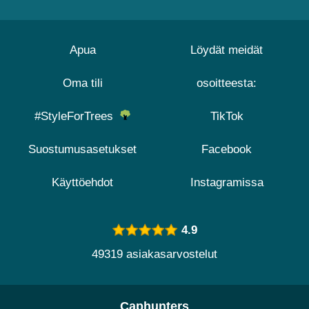
Apua
Löydät meidät
Oma tili
osoitteesta:
#StyleForTrees
TikTok
Suostumusasetukset
Facebook
Käyttöehdot
Instagramissa
4.9
49319 asiakasarvostelut
Caphunters