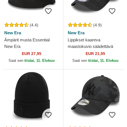
(4.4)
(4.9)
New Era
New Era
Ämpärit musta Essential
Lippikset kaareva
New Era
maastokuvio säädettävä
nauha lapsille 9FORTY
EUR 27,95
EUR 21,95
League Essential New York
Saat sen
tiistai, 11. Elokuu
Saat sen
tiistai, 11. Elokuu
Yankees...