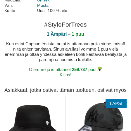
Muotoilu:
Unisex
Väri:
Musta
Kunto:
Uusi; 100 % aito
#StyleForTrees
1 Ämpäri
=
1 puu
Kun ostat Caphuntersista, autat istuttamaan puita sinne, missä
niitä eniten tarvitaan. Sinun avullasi voimme 1 puu vielä
enemmän ja ottaa yhdessä askeleen kohti kestävää kehitystä ja
parempaa huomista kaikille.
Olemme jo istuttaneet
259.737
puut
Kiitos!
Asiakkaat, jotka ostivat tämän tuotteen, ostivat myös
LAPSI