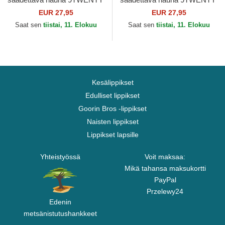
Core Classic Chicago White
Core Classic Pittsburgh
EUR 27,95
EUR 27,95
Sox MLB New Era
Pirates MLB New Era
Saat sen
tiistai, 11. Elokuu
Saat sen
tiistai, 11. Elokuu
Kesälippikset
Edulliset lippikset
Goorin Bros -lippikset
Naisten lippikset
Lippikset lapsille
Yhteistyössä
Voit maksaa:
Mikä tahansa maksukortti
PayPal
Przelewy24
Edenin
metsänistutushankkeet