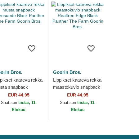
orin Bros.
Goorin Bros.
ppikset kaareva rekka
Lippikset kaareva rekka
sta snapback
maastokuvio snapback
crosuede Black
Realtree Edge Black
EUR 44,95
EUR 44,95
nther The Farm
Panther The Farm
Saat sen
tiistai, 11.
Saat sen
tiistai, 11.
orin Bros.
Goorin Bros.
Elokuu
Elokuu