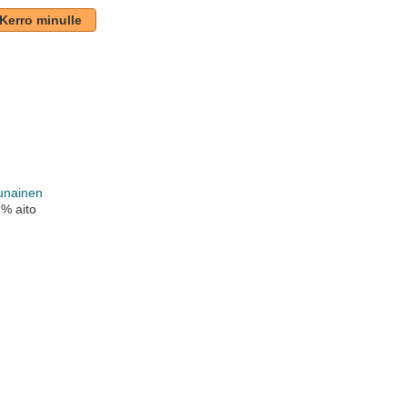
Kerro minulle
unainen
 % aito