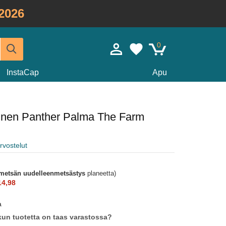
2026
0
InstaCap
Apu
inen Panther Palma The Farm
rvostelut
metsän uudelleenmetsästys
planeetta)
14,98
a
un tuotetta on taas varastossa?