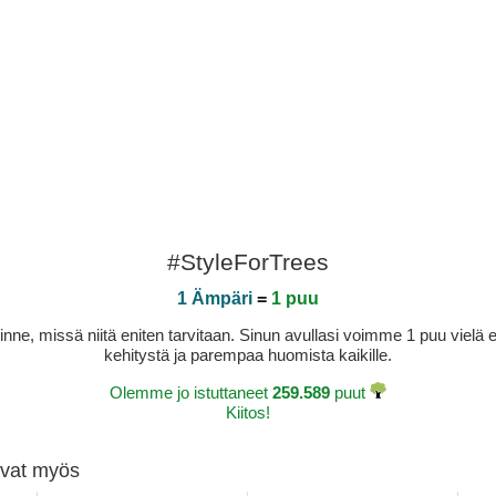
#StyleForTrees
1 Ämpäri
=
1 puu
sinne, missä niitä eniten tarvitaan. Sinun avullasi voimme 1 puu vie
kehitystä ja parempaa huomista kaikille.
Olemme jo istuttaneet
259.589
puut
Kiitos!
tivat myös