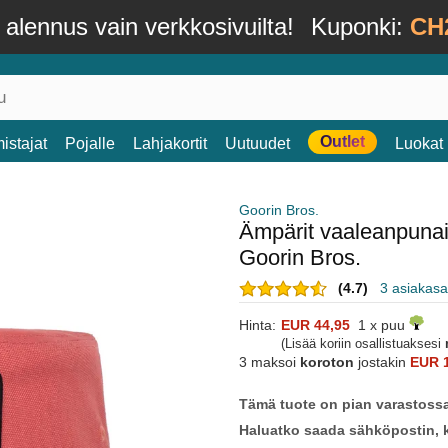
alennus vain verkkosivuilta!
Kuponki:
CH
Outlet
istajat
Pojalle
Lahjakortit
Uutuudet
Luokat
Goorin Bros.
Ämpärit vaaleanpuna
Goorin Bros.
(4.7)
3 asiakasa
Hinta:
EUR 44,95
1 x puu
(Lisää koriin osallistuaksesi
3 maksoi
koroton
jostakin
EUR 
Tämä tuote on pian varastoss
Haluatko saada sähköpostin, k