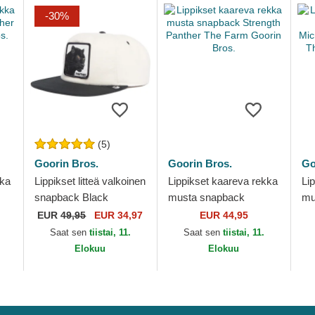
-30%
(5)
Goorin Bros.
Goorin Bros.
Go
kka
Lippikset litteä valkoinen
Lippikset kaareva rekka
Li
snapback Black
musta snapback
mu
Panther Stealth Explorer
Strength Panther The
Mi
EUR
49,95
EUR 34,97
EUR 44,95
The Farm Flats The
Farm Goorin Bros.
Pa
Saat sen
tiistai, 11.
Saat sen
tiistai, 11.
Farm Goorin...
Go
Elokuu
Elokuu