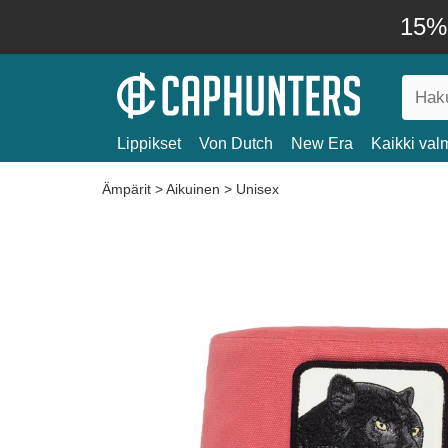
15% 
Lippikset
Von Dutch
New Era
Kaikki valm
Ämpärit
>
Aikuinen
>
Unisex