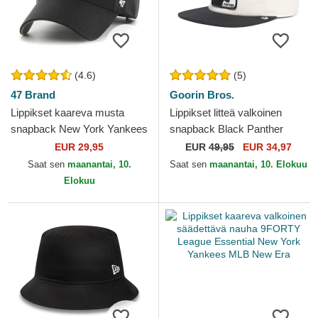
(4.6)
(5)
47 Brand
Goorin Bros.
Lippikset kaareva musta
Lippikset litteä valkoinen
snapback New York Yankees
snapback Black Panther
MLB 47 Brand
Stealth Explorer The Farm
EUR 29,95
EUR
49,95
EUR 34,97
Flats The Farm Goorin...
Saat sen
maanantai, 10.
Saat sen
maanantai, 10. Elokuu
Elokuu