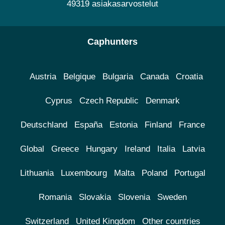
49319 asiakasarvostelut
Caphunters
Austria
Belgique
Bulgaria
Canada
Croatia
Cyprus
Czech Republic
Denmark
Deutschland
España
Estonia
Finland
France
Global
Greece
Hungary
Ireland
Italia
Latvia
Lithuania
Luxembourg
Malta
Poland
Portugal
Romania
Slovakia
Slovenia
Sweden
Switzerland
United Kingdom
Other countries