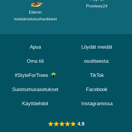
Przelewy24
Edenin
metsänistutushankkeet
Apua
Löydät meidät
Oma tili
osoitteesta:
#StyleForTrees
TikTok
Suostumusasetukset
Facebook
Käyttöehdot
Instagramissa
4.9