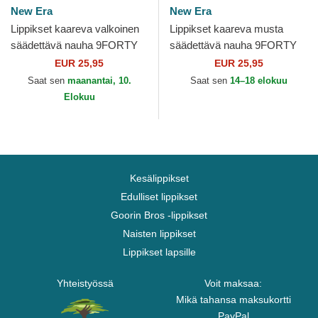
New Era
New Era
Lippikset kaareva valkoinen
Lippikset kaareva musta
säädettävä nauha 9FORTY
säädettävä nauha 9FORTY
League Essential New York
League Essential Chicago
EUR 25,95
EUR 25,95
Yankees MLB New Era
Bulls NBA New Era
Saat sen
maanantai, 10.
Saat sen
14–18 elokuu
Elokuu
Kesälippikset
Edulliset lippikset
Goorin Bros -lippikset
Naisten lippikset
Lippikset lapsille
Yhteistyössä
Voit maksaa:
Mikä tahansa maksukortti
PayPal