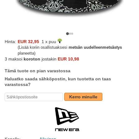
Hinta:
EUR 32,95
1 x puu
(Lisää koriin osallistuaksesi
metsän uudelleenmetsästys
planeetta)
3 maksoi
koroton
jostakin
EUR 10,98
Tämä tuote on pian varastossa
Haluatko saada sähköpostin, kun tuotetta on taas
varastossa?
Kerro minulle