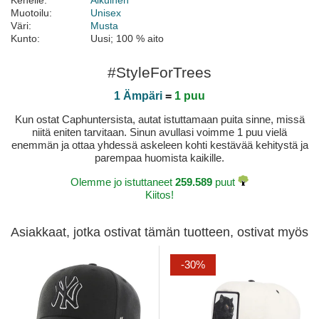
Kenelle:
Aikuinen
Muotoilu:
Unisex
Väri:
Musta
Kunto:
Uusi; 100 % aito
#StyleForTrees
1 Ämpäri
=
1 puu
Kun ostat Caphuntersista, autat istuttamaan puita sinne, missä
niitä eniten tarvitaan. Sinun avullasi voimme 1 puu vielä
enemmän ja ottaa yhdessä askeleen kohti kestävää kehitystä ja
parempaa huomista kaikille.
Olemme jo istuttaneet
259.589
puut
Kiitos!
Asiakkaat, jotka ostivat tämän tuotteen, ostivat myös
-30%