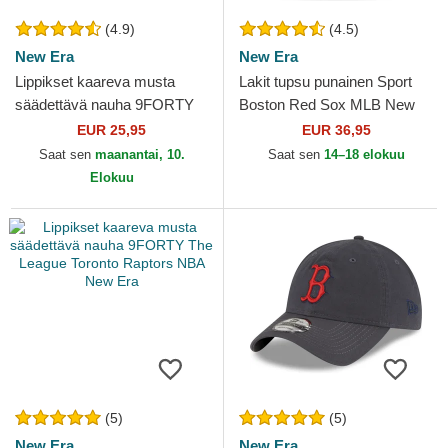
(4.9)
(4.5)
New Era
New Era
Lippikset kaareva musta
Lakit tupsu punainen Sport
säädettävä nauha 9FORTY
Boston Red Sox MLB New
League Essential New York
Era
EUR 25,95
EUR 36,95
Yankees MLB New Era
Saat sen
maanantai, 10.
Saat sen
14–18 elokuu
Elokuu
(5)
(5)
New Era
New Era