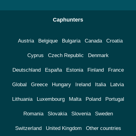
Caphunters
Austria
Belgique
Bulgaria
Canada
Croatia
Cyprus
Czech Republic
Denmark
Deutschland
España
Estonia
Finland
France
Global
Greece
Hungary
Ireland
Italia
Latvia
Lithuania
Luxembourg
Malta
Poland
Portugal
Romania
Slovakia
Slovenia
Sweden
Switzerland
United Kingdom
Other countries