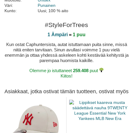
Muotoilu:
Unisex
Väri:
Punainen
Kunto:
Uusi; 100 % aito
#StyleForTrees
1 Ämpäri
=
1 puu
Kun ostat Caphuntersista, autat istuttamaan puita sinne, missä
niitä eniten tarvitaan. Sinun avullasi voimme 1 puu vielä
enemmän ja ottaa yhdessä askeleen kohti kestävää kehitystä ja
parempaa huomista kaikille.
Olemme jo istuttaneet
259.408
puut
Kiitos!
Asiakkaat, jotka ostivat tämän tuotteen, ostivat myös