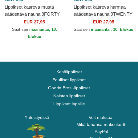
Lippikset kaareva musta
Lippikset kaareva harmaa
säädettävä nauha 9FORTY
säädettävä nauha 9TWENTY
The League Toronto Raptors
Core Classic Boston Red
EUR 27,95
EUR 27,95
NBA New Era
Sox MLB New Era
Saat sen
maanantai, 10.
Saat sen
maanantai, 10. Elokuu
Elokuu
Kesälippikset
Edulliset lippikset
Goorin Bros -lippikset
Naisten lippikset
Lippikset lapsille
Yhteistyössä
Voit maksaa:
Mikä tahansa maksukortti
PayPal