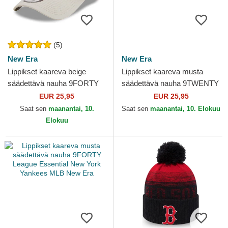
(5)
New Era
New Era
Lippikset kaareva beige
Lippikset kaareva musta
säädettävä nauha 9FORTY
säädettävä nauha 9TWENTY
League Essential New York
League Essential New York
EUR 25,95
EUR 25,95
Yankees MLB New Era
Yankees MLB New Era
Saat sen
maanantai, 10.
Saat sen
maanantai, 10. Elokuu
Elokuu