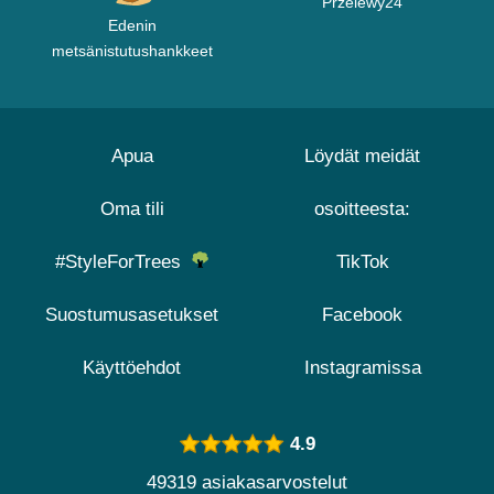
Przelewy24
Edenin
metsänistutushankkeet
Apua
Löydät meidät
Oma tili
osoitteesta:
#StyleForTrees
TikTok
Suostumusasetukset
Facebook
Käyttöehdot
Instagramissa
4.9
49319 asiakasarvostelut