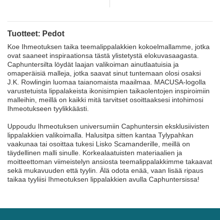
Tuotteet: Pedot
Koe Ihmeotuksen taika teemalippalakkien kokoelmallamme, jotka
ovat saaneet inspiraationsa tästä ylistetystä elokuvasaagasta.
Caphuntersilta löydät laajan valikoiman ainutlaatuisia ja
omaperäisiä malleja, jotka saavat sinut tuntemaan olosi osaksi
J.K. Rowlingin luomaa taianomaista maailmaa. MACUSA-logolla
varustetuista lippalakeista ikonisimpien taikaolentojen inspiroimiin
malleihin, meillä on kaikki mitä tarvitset osoittaaksesi intohimosi
Ihmeotukseen tyylikkäästi.
Uppoudu Ihmeotuksen universumiin Caphuntersin eksklusiivisten
lippalakkien valikoimalla. Halusitpa sitten kantaa Tylypahkan
vaakunaa tai osoittaa tukesi Lisko Scamanderille, meillä on
täydellinen malli sinulle. Korkealaatuisten materiaalien ja
moitteettoman viimeistelyn ansiosta teemalippalakkimme takaavat
sekä mukavuuden että tyylin. Älä odota enää, vaan lisää ripaus
taikaa tyyliisi Ihmeotuksen lippalakkien avulla Caphuntersissa!