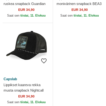
ruskea snapback Guardian
monivärinen snapback BEA3
BEA3 LIOB Leijona Pedot
FORB Peura Pedot Capslab
EUR 34,90
EUR 34,90
Capslab
Saat sen
tiistai, 11. Elokuu
Saat sen
tiistai, 11. Elokuu
Capslab
Lippikset kaareva rekka
musta snapback Nightcall
BEA3 NIGB Pantteri Pedot
EUR 34,90
Capslab
Saat sen
tiistai, 11. Elokuu