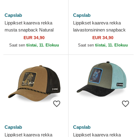
Capslab
Capslab
Lippikset kaareva rekka
Lippikset kaareva rekka
musta snapback Natural
laivastonsininen snapback
Mystik MYS Leijona Pedot
BEA3 MYSB Tiikeri Pedot
EUR 34,90
EUR 34,90
Capslab
Capslab
Saat sen
tiistai, 11. Elokuu
Saat sen
tiistai, 11. Elokuu
Capslab
Capslab
Lippikset kaareva rekka
Lippikset kaareva rekka