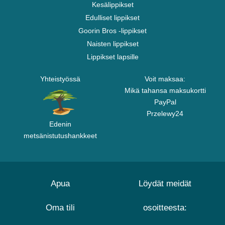
Kesälippikset
Edulliset lippikset
Goorin Bros -lippikset
Naisten lippikset
Lippikset lapsille
Yhteistyössä
Voit maksaa:
Mikä tahansa maksukortti
PayPal
Przelewy24
Edenin
metsänistutushankkeet
Apua
Löydät meidät
Oma tili
osoitteesta: