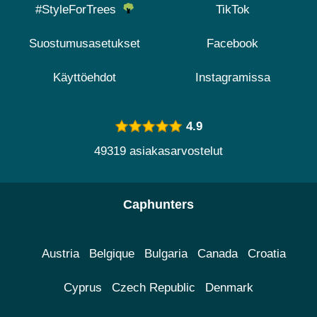
#StyleForTrees
TikTok
Suostumusasetukset
Facebook
Käyttöehdot
Instagramissa
4.9
49319 asiakasarvostelut
Caphunters
Austria
Belgique
Bulgaria
Canada
Croatia
Cyprus
Czech Republic
Denmark