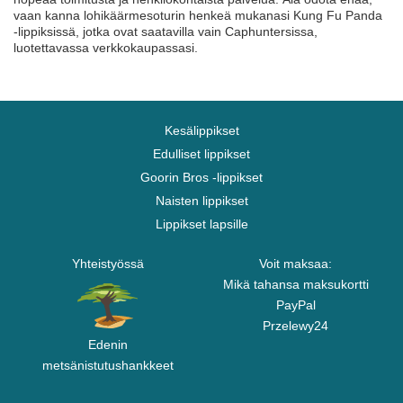
vaan kanna lohikäärmesoturin henkeä mukanasi Kung Fu Panda
-lippiksissä, jotka ovat saatavilla vain Caphuntersissa,
luotettavassa verkkokaupassasi.
Kesälippikset
Edulliset lippikset
Goorin Bros -lippikset
Naisten lippikset
Lippikset lapsille
Yhteistyössä
Voit maksaa:
Mikä tahansa maksukortti
PayPal
Przelewy24
Edenin
metsänistutushankkeet