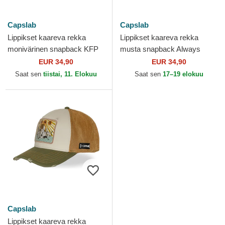
Capslab
Capslab
Lippikset kaareva rekka
Lippikset kaareva rekka
monivärinen snapback KFP
musta snapback Always
FFU Po Kung Fu Panda
Hungry KFP TAKB Po Kung
EUR 34,90
EUR 34,90
Capslab
Fu Panda Capslab
Saat sen
tiistai, 11. Elokuu
Saat sen
17–19 elokuu
Capslab
Lippikset kaareva rekka