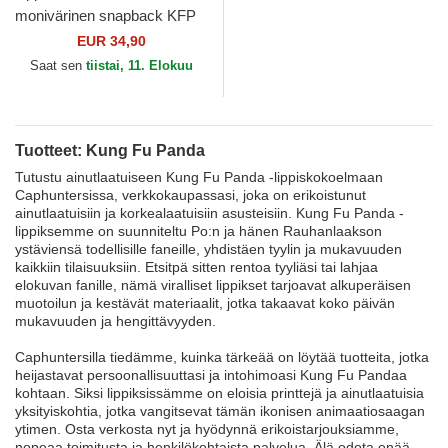
monivärinen snapback KFP
DRA Kung Fu Panda
EUR 34,90
Capslab
Saat sen
tiistai, 11. Elokuu
Tuotteet: Kung Fu Panda
Tutustu ainutlaatuiseen Kung Fu Panda -lippiskokoelmaan
Caphuntersissa, verkkokaupassasi, joka on erikoistunut
ainutlaatuisiin ja korkealaatuisiin asusteisiin. Kung Fu Panda -
lippiksemme on suunniteltu Po:n ja hänen Rauhanlaakson
ystäviensä todellisille faneille, yhdistäen tyylin ja mukavuuden
kaikkiin tilaisuuksiin. Etsitpä sitten rentoa tyyliäsi tai lahjaa
elokuvan fanille, nämä viralliset lippikset tarjoavat alkuperäisen
muotoilun ja kestävät materiaalit, jotka takaavat koko päivän
mukavuuden ja hengittävyyden.
Caphuntersilla tiedämme, kuinka tärkeää on löytää tuotteita, jotka
heijastavat persoonallisuuttasi ja intohimoasi Kung Fu Pandaa
kohtaan. Siksi lippiksissämme on eloisia printtejä ja ainutlaatuisia
yksityiskohtia, jotka vangitsevat tämän ikonisen animaatiosaagan
ytimen. Osta verkosta nyt ja hyödynnä erikoistarjouksiamme,
nopeaa toimitusta ja henkilökohtaista palvelua. Älä odota enää,