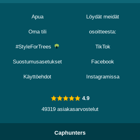
Apua
Löydät meidät
Oma tili
osoitteesta:
#StyleForTrees
TikTok
Suostumusasetukset
Facebook
Käyttöehdot
Instagramissa
4.9
49319 asiakasarvostelut
Caphunters