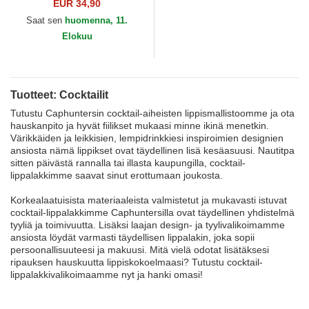
Pong Cocktailit Capslab
EUR 34,90
Saat sen
huomenna, 11.
Elokuu
Tuotteet: Cocktailit
Tutustu Caphuntersin cocktail-aiheisten lippismallistoomme ja ota
hauskanpito ja hyvät fiilikset mukaasi minne ikinä menetkin.
Värikkäiden ja leikkisien, lempidrinkkiesi inspiroimien designien
ansiosta nämä lippikset ovat täydellinen lisä kesäasuusi. Nautitpa
sitten päivästä rannalla tai illasta kaupungilla, cocktail-
lippalakkimme saavat sinut erottumaan joukosta.
Korkealaatuisista materiaaleista valmistetut ja mukavasti istuvat
cocktail-lippalakkimme Caphuntersilla ovat täydellinen yhdistelmä
tyyliä ja toimivuutta. Lisäksi laajan design- ja tyylivalikoimamme
ansiosta löydät varmasti täydellisen lippalakin, joka sopii
persoonallisuuteesi ja makuusi. Mitä vielä odotat lisätäksesi
ripauksen hauskuutta lippiskokoelmaasi? Tutustu cocktail-
lippalakkivalikoimaamme nyt ja hanki omasi!