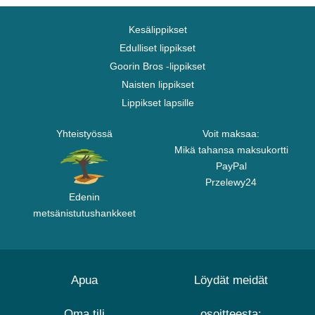
Kesälippikset
Edulliset lippikset
Goorin Bros -lippikset
Naisten lippikset
Lippikset lapsille
Yhteistyössä
Voit maksaa:
Mikä tahansa maksukortti
PayPal
Przelewy24
Edenin
metsänistutushankkeet
Apua
Löydät meidät
Oma tili
osoitteesta: