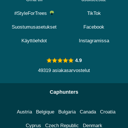
#StyleForTrees
TikTok
Suostumusasetukset
Facebook
Käyttöehdot
Instagramissa
4.9
49319 asiakasarvostelut
Caphunters
Austria
Belgique
Bulgaria
Canada
Croatia
Cyprus
Czech Republic
Denmark