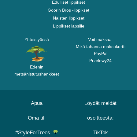
Edulliset lippikset
Goorin Bros -lippikset
Naisten lippikset
Lippikset lapsille
Yhteistyössä
Voit maksaa:
Mikä tahansa maksukortti
PayPal
Przelewy24
Edenin
metsänistutushankkeet
Apua
Löydät meidät
Oma tili
osoitteesta:
#StyleForTrees
TikTok