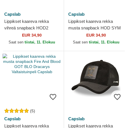
Capslab
Capslab
Lippikset kaareva rekka
Lippikset kaareva rekka
vihreä snapback HOD2
musta snapback HOD SYM
DRAB Targaryen
Targaryen Valtaistuinpeli
EUR 34,90
EUR 34,90
Valtaistuinpeli Capslab
Capslab
Saat sen
tiistai, 11. Elokuu
Saat sen
tiistai, 11. Elokuu
(5)
Capslab
Capslab
Lippikset kaareva rekka
Lippikset kaareva rekka