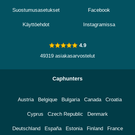
Suostumusasetukset
Facebook
Käyttöehdot
Instagramissa
4.9
49319 asiakasarvostelut
Caphunters
Austria
Belgique
Bulgaria
Canada
Croatia
Cyprus
Czech Republic
Denmark
Deutschland
España
Estonia
Finland
France