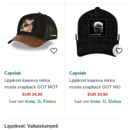
Capslab
Capslab
Lippikset kaareva rekka
Lippikset kaareva rekka
musta snapback GOT MOT
musta snapback GOT NIG
Daenerys Targaryen
Yökuningas Valtaistuinpeli
EUR 34,90
EUR 34,90
Valtaistuinpeli Capslab
Capslab
Saat sen
tiistai, 11. Elokuu
Saat sen
tiistai, 11. Elokuu
Lippikset: Valtaistuinpeli