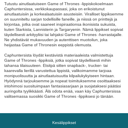
Tutustu ainutlaatuiseen Game of Thrones -lippiskokoelmaan
Caphuntersissa, verkkokaupassasi, joka on erikoistunut
ainutlaatuisiin ja korkealaatuisiin asusteisiin. Viralliset lippiksemme
on suunniteltu sarjan todellisille faneille, ja niissä on printtejä ja
kirjontaa, jotka ovat saaneet inspiraationsa ikonisista sukuista,
kuten Starkista, Lannisterin ja Targaryenin. Nämä lippikset sopivat
täydellisesti arkityyliisi tai lahjaksi Game of Thrones -harrastajalle.
Ne yhdistävät mukavuuden ja autenttisen muotoilun, joka
heijastaa Game of Thronesin eeppistä olemusta.
Caphuntersista löydät kestävistä materiaaleista valmistettuja
Game of Thrones -lippiksiä, jotka sopivat täydellisesti mihin
tahansa tilaisuuteen. Etsitpä sitten snapback-, trucker- tai
kaarevalla lierillä varustettua lippistä, valikoimamme tarjoaa
monipuolisuutta ja ainutlaatuisuutta kilpailukykyiseen hintaan.
Hyödynnä tarjouksemme ja nopeat toimituksemme osoittaaksesi
intohimosi suosituimpaan fantasiasarjaan ja suojataksesi päätäsi
auringolta tyylikkäästi. Älä odota enää, vaan käy Caphuntersissa
valitsemassa suosikki Game of Thrones -lippiksesi jo tänään.
Kesälippikset