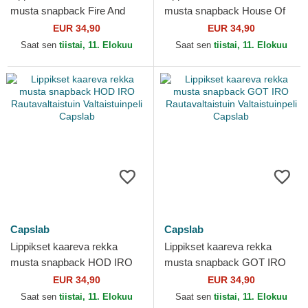
musta snapback Fire And
musta snapback House Of
Blood GOT BLO Dracarys
The HOD DRA Valtaistuinpeli
EUR 34,90
EUR 34,90
Valtaistuinpeli Capslab
Capslab
Saat sen
tiistai, 11. Elokuu
Saat sen
tiistai, 11. Elokuu
Capslab
Capslab
Lippikset kaareva rekka
Lippikset kaareva rekka
musta snapback HOD IRO
musta snapback GOT IRO
Rautavaltaistuin
Rautavaltaistuin
EUR 34,90
EUR 34,90
Valtaistuinpeli Capslab
Valtaistuinpeli Capslab
Saat sen
tiistai, 11. Elokuu
Saat sen
tiistai, 11. Elokuu