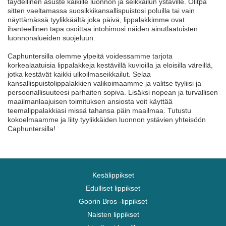
täydellinen asuste kaikille luonnon ja seikkailun ystäville. Olitpa
sitten vaeltamassa suosikkikansallispuistosi poluilla tai vain
näyttämässä tyylikkäältä joka päivä, lippalakkimme ovat
ihanteellinen tapa osoittaa intohimosi näiden ainutlaatuisten
luonnonalueiden suojeluun.
Caphuntersilla olemme ylpeitä voidessamme tarjota
korkealaatuisia lippalakkeja kestävillä kuvioilla ja eloisilla väreillä,
jotka kestävät kaikki ulkoilmaseikkailut. Selaa
kansallispuistolippalakkien valikoimaamme ja valitse tyyliisi ja
persoonallisuuteesi parhaiten sopiva. Lisäksi nopean ja turvallisen
maailmanlaajuisen toimituksen ansiosta voit käyttää
teemalippalakkiasi missä tahansa päin maailmaa. Tutustu
kokoelmaamme ja liity tyylikkäiden luonnon ystävien yhteisöön
Caphuntersilla!
Kesälippikset
Edulliset lippikset
Goorin Bros -lippikset
Naisten lippikset