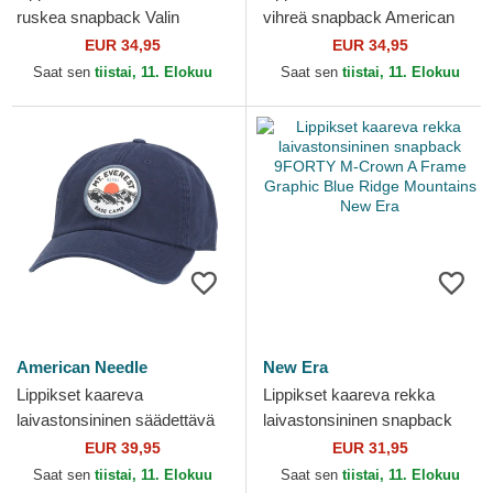
ruskea snapback Valin
vihreä snapback American
American Needle
Needle
EUR 34,95
EUR 34,95
Saat sen
tiistai, 11. Elokuu
Saat sen
tiistai, 11. Elokuu
American Needle
New Era
Lippikset kaareva
Lippikset kaareva rekka
laivastonsininen säädettävä
laivastonsininen snapback
nauha Hepcat American
9FORTY M-Crown A Frame
EUR 39,95
EUR 31,95
Needle
Graphic Blue Ridge...
Saat sen
tiistai, 11. Elokuu
Saat sen
tiistai, 11. Elokuu