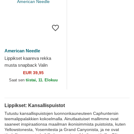
American Needle
Lippikset kaareva rekka
musta snapback Valin
Yellowstone National Park
EUR 39,95
American Needle
Saat sen
tiistai, 11. Elokuu
Lippikset: Kansallispuistot
Tutustu kansallispuistojen luonnonkauneuteen Caphuntersin
teemalippalakkien kokoelmalla. Ainutlaatuiset mallimme ovat
saaneet inspiraationsa maailman ikonisimmista puistoista, kuten
Yellowstonesta, Yosemitesta ja Grand Canyonista, ja ne ovat