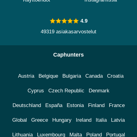
4.9
49319 asiakasarvostelut
Caphunters
Austria
Belgique
Bulgaria
Canada
Croatia
Cyprus
Czech Republic
Denmark
Deutschland
España
Estonia
Finland
France
Global
Greece
Hungary
Ireland
Italia
Latvia
Lithuania
Luxembourg
Malta
Poland
Portugal