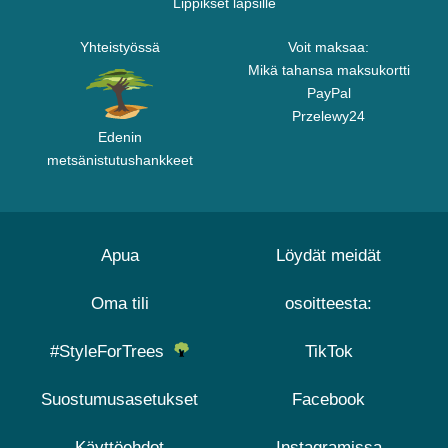
Lippikset lapsille
Yhteistyössä
Voit maksaa:
Mikä tahansa maksukortti
PayPal
Przelewy24
Edenin
metsänistutushankkeet
Apua
Löydät meidät
Oma tili
osoitteesta:
#StyleForTrees
TikTok
Suostumusasetukset
Facebook
Käyttöehdot
Instagramissa