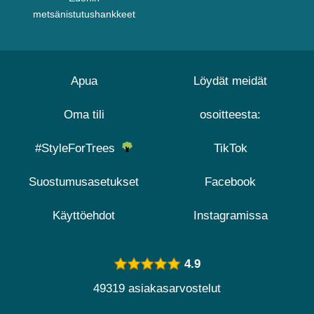
metsänistutushankkeet
Apua
Löydät meidät
Oma tili
osoitteesta:
#StyleForTrees
TikTok
Suostumusasetukset
Facebook
Käyttöehdot
Instagramissa
4.9
49319 asiakasarvostelut