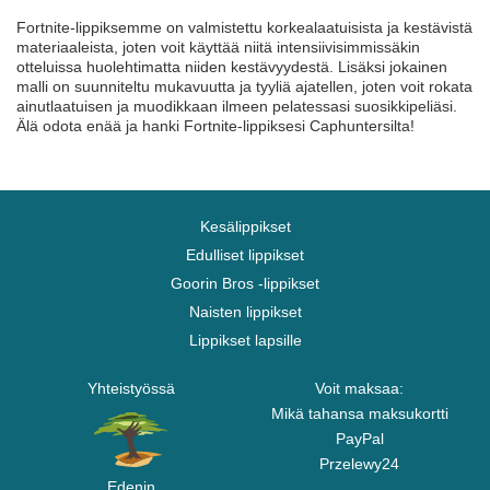
Fortnite-lippiksemme on valmistettu korkealaatuisista ja kestävistä
materiaaleista, joten voit käyttää niitä intensiivisimmissäkin
otteluissa huolehtimatta niiden kestävyydestä. Lisäksi jokainen
malli on suunniteltu mukavuutta ja tyyliä ajatellen, joten voit rokata
ainutlaatuisen ja muodikkaan ilmeen pelatessasi suosikkipeliäsi.
Älä odota enää ja hanki Fortnite-lippiksesi Caphuntersilta!
Kesälippikset
Edulliset lippikset
Goorin Bros -lippikset
Naisten lippikset
Lippikset lapsille
Yhteistyössä
Voit maksaa:
Mikä tahansa maksukortti
PayPal
Przelewy24
Edenin