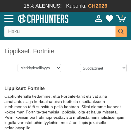
15% ALENNUS!
Kuponki:
CH2026
0
Lippikset: Fortnite
Lippikset: Fortnite
Caphuntersilla tiedämme, että Fortnite-fanit etsivät aina
ainutlaatuisia ja korkealaatuisia tuotteita osoittaakseen
intohimonsa tätä suosittua peliä kohtaan. Siksi olemme luoneet
kokoelman Fortnite-teemaisia lippiksiä, joita et halua missata.
Pelin ikonisimpia hahmoja esittävistä malleista minimalistisempiin
logolla varustettuihin tyyleihin, meillä on lippis jokaiselle
pelaajatyypille.