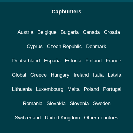
Caphunters
Austria
Belgique
Bulgaria
Canada
Croatia
Cyprus
Czech Republic
Denmark
Deutschland
España
Estonia
Finland
France
Global
Greece
Hungary
Ireland
Italia
Latvia
Lithuania
Luxembourg
Malta
Poland
Portugal
Romania
Slovakia
Slovenia
Sweden
Switzerland
United Kingdom
Other countries