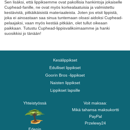
Sen lisäksi, että lippiksemme ovat pakollisia hankintoja jokaiselle
Cuphead-fanille, ne ovat myös korkealaatuisia ja valmistettu
kestävistä, pitkäikäisistä materiaaleista. Joten jos etsit lippistä,
joka ei ainoastaan saa sinua tuntemaan oloasi aidoksi Cuphead-
pelaajaksi, vaan myös kestää pitkään, olet tullut oikeaan
paikkaan. Tutustu Cuphead-lippisvalikoimaamme ja hanki
suosikkisi jo tänään!
Kesälippikset
Edulliset lippikset
Goorin Bros -lippikset
Naisten lippikset
Lippikset lapsille
Yhteistyössä
Voit maksaa:
Mikä tahansa maksukortti
PayPal
Przelewy24
Edenin