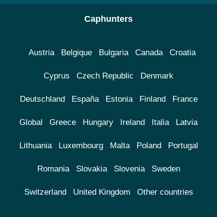
Caphunters
Austria
Belgique
Bulgaria
Canada
Croatia
Cyprus
Czech Republic
Denmark
Deutschland
España
Estonia
Finland
France
Global
Greece
Hungary
Ireland
Italia
Latvia
Lithuania
Luxembourg
Malta
Poland
Portugal
Romania
Slovakia
Slovenia
Sweden
Switzerland
United Kingdom
Other countries