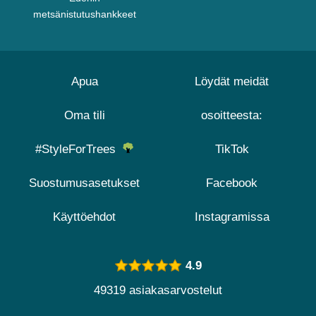
metsänistutushankkeet
Apua
Löydät meidät
Oma tili
osoitteesta:
#StyleForTrees
TikTok
Suostumusasetukset
Facebook
Käyttöehdot
Instagramissa
4.9
49319 asiakasarvostelut