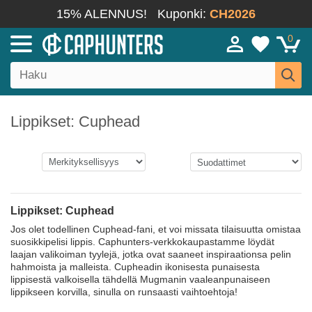
15% ALENNUS!
Kuponki:
CH2026
0
Lippikset: Cuphead
Lippikset: Cuphead
Jos olet todellinen Cuphead-fani, et voi missata tilaisuutta omistaa
suosikkipelisi lippis. Caphunters-verkkokaupastamme löydät
laajan valikoiman tyylejä, jotka ovat saaneet inspiraationsa pelin
hahmoista ja malleista. Cupheadin ikonisesta punaisesta
lippisestä valkoisella tähdellä Mugmanin vaaleanpunaiseen
lippikseen korvilla, sinulla on runsaasti vaihtoehtoja!