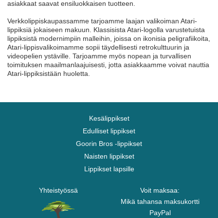
asiakkaat saavat ensiluokkaisen tuotteen.
Verkkolippiskaupassamme tarjoamme laajan valikoiman Atari-
lippiksiä jokaiseen makuun. Klassisista Atari-logolla varustetuista
lippiksistä modernimpiin malleihin, joissa on ikonisia peligrafiikoita,
Atari-lippisvalikoimamme sopii täydellisesti retrokulttuurin ja
videopelien ystäville. Tarjoamme myös nopean ja turvallisen
toimituksen maailmanlaajuisesti, jotta asiakkaamme voivat nauttia
Atari-lippiksistään huoletta.
Kesälippikset
Edulliset lippikset
Goorin Bros -lippikset
Naisten lippikset
Lippikset lapsille
Yhteistyössä
Voit maksaa:
Mikä tahansa maksukortti
PayPal