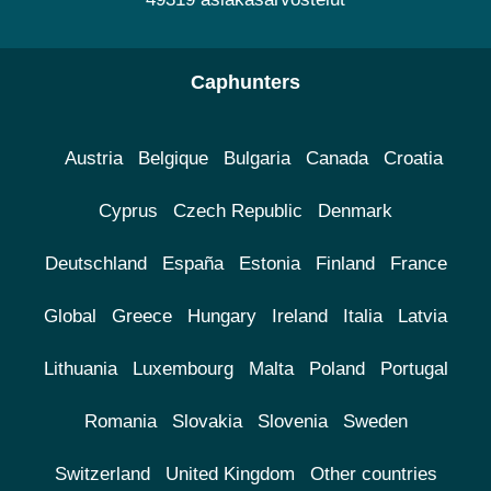
Caphunters
Austria
Belgique
Bulgaria
Canada
Croatia
Cyprus
Czech Republic
Denmark
Deutschland
España
Estonia
Finland
France
Global
Greece
Hungary
Ireland
Italia
Latvia
Lithuania
Luxembourg
Malta
Poland
Portugal
Romania
Slovakia
Slovenia
Sweden
Switzerland
United Kingdom
Other countries