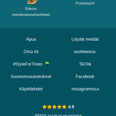
Przelewy24
Edenin
metsänistutushankkeet
Apua
Löydät meidät
Oma tili
osoitteesta:
#StyleForTrees
TikTok
Suostumusasetukset
Facebook
Käyttöehdot
Instagramissa
4.9
49319 asiakasarvostelut