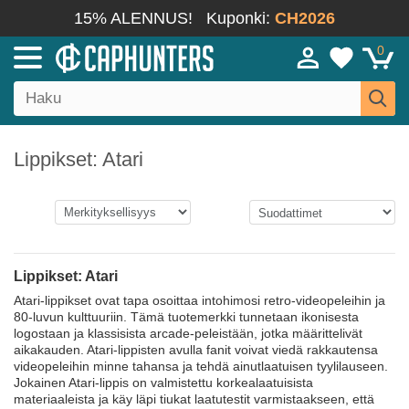
15% ALENNUS!
Kuponki:
CH2026
0
Lippikset: Atari
Lippikset: Atari
Atari-lippikset ovat tapa osoittaa intohimosi retro-videopeleihin ja
80-luvun kulttuuriin. Tämä tuotemerkki tunnetaan ikonisesta
logostaan ja klassisista arcade-peleistään, jotka määrittelivät
aikakauden. Atari-lippisten avulla fanit voivat viedä rakkautensa
videopeleihin minne tahansa ja tehdä ainutlaatuisen tyylilauseen.
Jokainen Atari-lippis on valmistettu korkealaatuisista
materiaaleista ja käy läpi tiukat laatutestit varmistaakseen, että