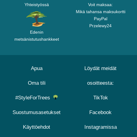
Yhteistyössä
Voit maksaa:
Mikä tahansa maksukortti
PayPal
Przelewy24
Edenin
metsänistutushankkeet
Apua
Löydät meidät
Oma tili
osoitteesta:
#StyleForTrees
TikTok
Suostumusasetukset
Facebook
Käyttöehdot
Instagramissa