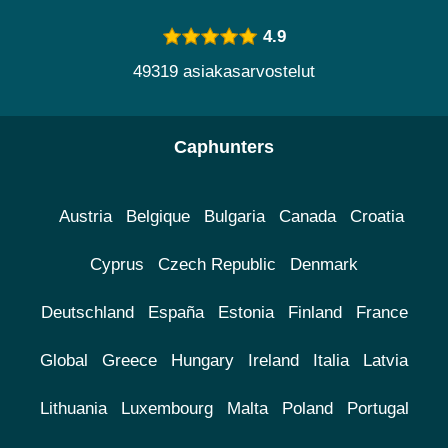
4.9
49319 asiakasarvostelut
Caphunters
Austria
Belgique
Bulgaria
Canada
Croatia
Cyprus
Czech Republic
Denmark
Deutschland
España
Estonia
Finland
France
Global
Greece
Hungary
Ireland
Italia
Latvia
Lithuania
Luxembourg
Malta
Poland
Portugal