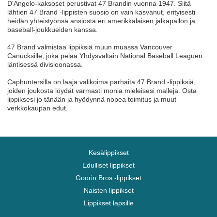
D'Angelo-kaksoset perustivat 47 Brandin vuonna 1947. Siitä
lähtien 47 Brand -lippisten suosio on vain kasvanut, erityisesti
heidän yhteistyönsä ansiosta eri amerikkalaisen jalkapallon ja
baseball-joukkueiden kanssa.
47 Brand valmistaa lippiksiä muun muassa Vancouver
Canucksille, joka pelaa Yhdysvaltain National Baseball Leaguen
läntisessä divisioonassa.
Caphuntersilla on laaja valikoima parhaita 47 Brand -lippiksiä,
joiden joukosta löydät varmasti monia mieleisesi malleja. Osta
lippiksesi jo tänään ja hyödynnä nopea toimitus ja muut
verkkokaupan edut.
Kesälippikset
Edulliset lippikset
Goorin Bros -lippikset
Naisten lippikset
Lippikset lapsille