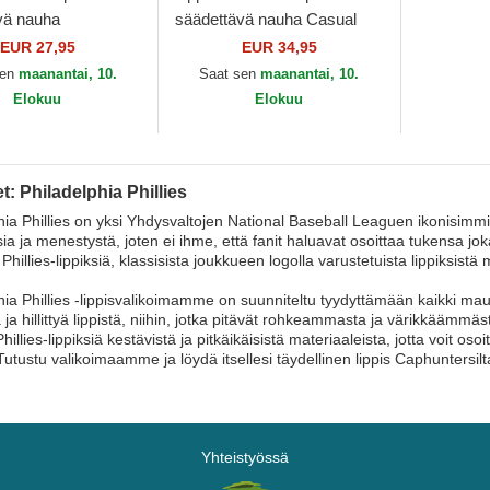
vä nauha
säädettävä nauha Casual
 Core Classic
Classic All Star Game Fan
EUR 27,95
EUR 34,95
hia Phillies MLB
Pack Philadelphia...
sen
maanantai, 10.
Saat sen
maanantai, 10.
Elokuu
Elokuu
t: Philadelphia Phillies
hia Phillies on yksi Yhdysvaltojen National Baseball Leaguen ikonisimm
ia ja menestystä, joten ei ihme, että fanit haluavat osoittaa tukensa jok
Phillies-lippiksiä, klassisista joukkueen logolla varustetuista lippiksis
ia Phillies -lippisvalikoimamme on suunniteltu tyydyttämään kaikki maut j
a ja hillittyä lippistä, niihin, jotka pitävät rohkeammasta ja värikkäämmä
hillies-lippiksiä kestävistä ja pitkäikäisistä materiaaleista, jotta voit os
Tutustu valikoimaamme ja löydä itsellesi täydellinen lippis Caphuntersilt
Yhteistyössä