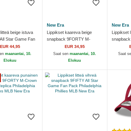
New Era
New Era
litteä beige istuva
Lippikset kaareva beige
Lippikset 
All Star Game Fan
snapback 9FORTY M-
snapback 
adelphia Phillies
Crown All Star Game Fan
Game Fan 
EUR 44,95
EUR 34,95
 Era
Pack Philadelphia Phillies
Phillies 
sen
maanantai, 10.
Saat sen
maanantai, 10.
Saat s
MLB...
Elokuu
Elokuu