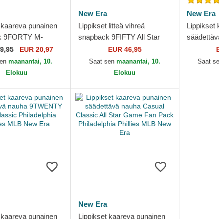
New Era
New Era
t kaareva punainen
Lippikset litteä vihreä
Lippikset
k 9FORTY M-
snapback 9FIFTY All Star
säädettäv
ayer Replica
Game Fan Pack Philadelphia
9TWENTY 
9,95
EUR 20,97
EUR 46,95
hia Phillies MLB
Phillies MLB New Era
Philadelph
sen
maanantai, 10.
Saat sen
maanantai, 10.
Saat s
New Era
Elokuu
Elokuu
New Era
t kaareva punainen
Lippikset kaareva punainen