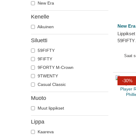
New Era
Kenelle
New Era
Aikuinen
Lippikset 
Siluetti
59FIFTY 
Pack Phil
59FIFTY
MLB New
Saat 
9FIFTY
9FORTY M-Crown
9TWENTY
-30%
Casual Classic
Muoto
Muut lippikset
Lippa
Kaareva