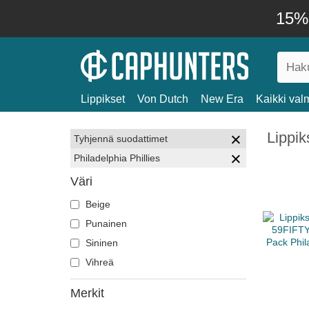
15% 
Lippikset
Von Dutch
New Era
Kaikki valm
Lippik
Tyhjennä suodattimet
Philadelphia Phillies
Väri
Beige
Punainen
Sininen
Vihreä
Merkit