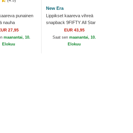
(4.5)
New Era
 kaareva punainen
Lippikset kaareva vihreä
ä nauha
snapback 9FIFTY All Star
Core Classic
Game Fan Pack Philadelphia
EUR 27,95
EUR 43,95
ia Phillies MLB
Phillies MLB New Era
en
maanantai, 10.
Saat sen
maanantai, 10.
Elokuu
Elokuu