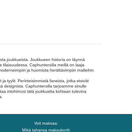
ista joukkueista. Joukkueen historia on täynnä
a tilaisuudessa. Caphuntersilla meillä on laaja
tä moderneimpiin ja huomiota herättävimpiin malleihin.
a tyylit. Perinteisimmistä faneista, jotka etsivät
stä designista. Caphuntersilla tarjoamme sinulle
oittaa intohimosi tätä joukkuetta kohtaan tulevina
a.
Voit maksaa:
Mikä tahansa maksukortti