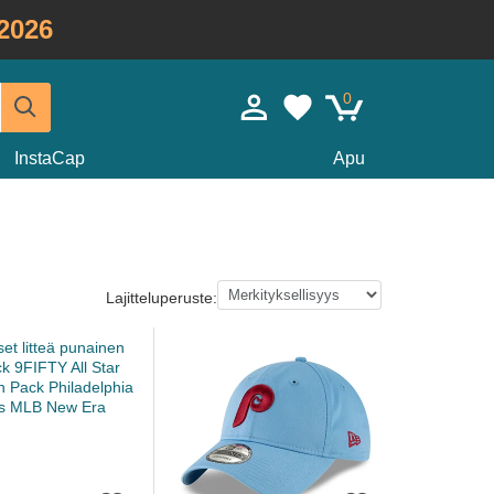
2026
0
InstaCap
Apu
Lajitteluperuste: