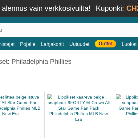
alennus vain verkkosivuilta!
Kuponki:
CH
Outlet
istajat
Pojalle
Lahjakortit
Uutuudet
Luokat
set: Philadelphia Phillies