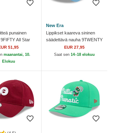
New Era
litteä punainen
Lippikset kaareva sininen
9FIFTY All Star
säädettävä nauha 9TWENTY
Pack Philadelphia
Core Classic Philadelphia
EUR 51,95
EUR 27,95
MLB New Era
Phillies MLB New Era
en
maanantai, 10.
Saat sen
14–18 elokuu
Elokuu