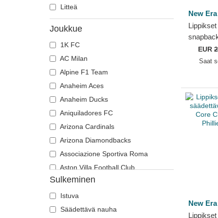
Litteä
New Era
Lippikse
Joukkue
snapbac
1K FC
Crown Pl
EUR
2
AC Milan
Philadelp
Saat 
New Era
Alpine F1 Team
Anaheim Aces
Anaheim Ducks
Aniquiladores FC
Arizona Cardinals
Arizona Diamondbacks
Associazione Sportiva Roma
Aston Villa Football Club
Sulkeminen
Atlanta Braves
Atlanta Falcons
Istuva
New Era
Atlanta Hawks
Säädettävä nauha
Lippikse