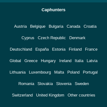
Caphunters
Austria
Belgique
Bulgaria
Canada
Croatia
Cyprus
Czech Republic
Denmark
Deutschland
España
Estonia
Finland
France
Global
Greece
Hungary
Ireland
Italia
Latvia
Lithuania
Luxembourg
Malta
Poland
Portugal
Romania
Slovakia
Slovenia
Sweden
Switzerland
United Kingdom
Other countries