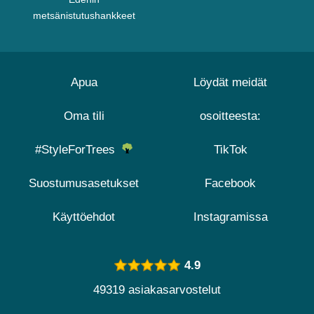
metsänistutushankkeet
Apua
Löydät meidät
Oma tili
osoitteesta:
#StyleForTrees
TikTok
Suostumusasetukset
Facebook
Käyttöehdot
Instagramissa
4.9
49319 asiakasarvostelut