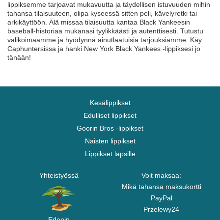
lippiksemme tarjoavat mukavuutta ja täydellisen istuvuuden mihin
tahansa tilaisuuteen, olipa kyseessä sitten peli, kävelyretki tai
arkikäyttöön. Älä missaa tilaisuutta kantaa Black Yankeesin
baseball-historiaa mukanasi tyylikkäästi ja autenttisesti. Tutustu
valikoimaamme ja hyödynnä ainutlaatuisia tarjouksiamme. Käy
Caphuntersissa ja hanki New York Black Yankees -lippiksesi jo
tänään!
Kesälippikset
Edulliset lippikset
Goorin Bros -lippikset
Naisten lippikset
Lippikset lapsille
Yhteistyössä
Voit maksaa:
Mikä tahansa maksukortti
PayPal
Przelewy24
Edenin