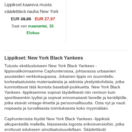
Lippikset kaareva musta
säädettävä nauha New York
Black Yankees Hepcat New
EUR
39,95
EUR 27,97
York Black Yankees MLB...
Saat sen
maanantai, 10.
Elokuu
Lippikset: New York Black Yankees
Tutustu eksklusiiviseen New York Black Yankees -
lippisvalikoimaamme Caphuntersissa, johtavassa urbaanien
asusteiden verkkokaupassa. Jokainen lippis on suunniteltu
korkealaatuisista materiaaleista ja aidoista yksityiskohdista, jotka
kunnioittavat tätä ikonista baseball-joukkuetta. New York Black
Yankees -lippiksemme sopivat täydellisesti niin rentoon kuin
sporttiseenkin tyyliisi ja sopivat erinomaisesti faneille ja keräilijöille,
jotka etsivät vintage-ilmettä ja persoonallisuutta. Osta nyt ja nauti
nopeasta ja turvallisesta toimituksesta koko myymälään.
Caphuntersista löydät New York Black Yankees -lippiksiä
alkuperäisillä malleilla, klassisesta logosta erikoisversioihin, jotka
erottuvat edukseen ainutlaatuisuudellaan. Säädettävät