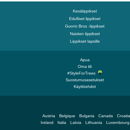
Chicago Bears
Chicago Blackhawks
Kesälippikset
Chicago Bulls
Edulliset lippikset
Goorin Bros -lippikset
Chicago Cubs
Naisten lippikset
Chicago White Sox
Lippikset lapsille
Cincinnati Bengals
Cincinnati Reds
Cleveland Browns
Apua
Oma tili
Cleveland Cavaliers
#StyleForTrees
Cleveland Cubs
Suostumusasetukset
Dallas Cowboys
Käyttöehdot
Dallas Mavericks
Denver Broncos
Denver Nuggets
Austria
Belgique
Bulgaria
Canada
Croati
Detroit Pistons
Ireland
Italia
Latvia
Lithuania
Luxembourg
Detroit Red Wings