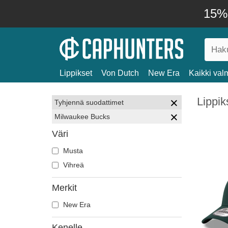
15% 
Lippikset
Von Dutch
New Era
Kaikki valm
Lippi
Tyhjennä suodattimet
Milwaukee Bucks
Väri
Musta
Vihreä
Merkit
New Era
Kenelle