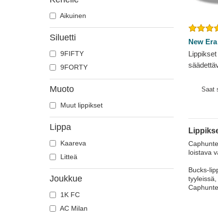
Aikuinen
Siluetti
New Era
9FIFTY
Lippikset
säädett
9FORTY
The Leag
Bucks N
Muoto
Saat
Muut lippikset
Lippa
Lippiks
Kaareva
Caphunter
loistava v
Litteä
Bucks-lip
Joukkue
tyyleissä,
Caphunter
1K FC
AC Milan