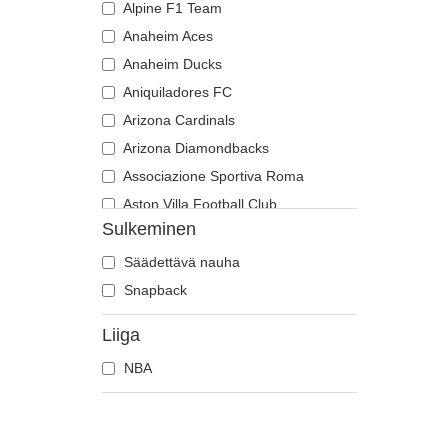
Alpine F1 Team
Anaheim Aces
Anaheim Ducks
Aniquiladores FC
Arizona Cardinals
Arizona Diamondbacks
Associazione Sportiva Roma
Aston Villa Football Club
Sulkeminen
Atlanta Braves
Atlanta Falcons
Säädettävä nauha
Boston Bruins
Snapback
Boston Celtics
Liiga
Boston Red Sox
NBA
Brooklyn Nets
Carolina Panthers
Chelsea Football Club