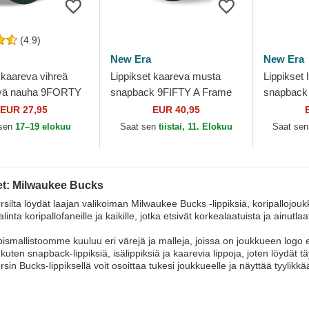
(4.9)
New Era
New Era
 kaareva vihreä
Lippikset kaareva musta
Lippikset 
ävä nauha 9FORTY
snapback 9FIFTY A Frame
snapback
ue Milwaukee
Precurved Hardwood
Hardwood
EUR 27,95
EUR 40,95
BA New Era
Classics Milwaukee Bucks
Milwauke
 sen
17–19 elokuu
Saat sen
tiistai, 11. Elokuu
Saat se
NBA...
Era
et: Milwaukee Bucks
silta löydät laajan valikoiman Milwaukee Bucks -lippiksiä, koripallojou
alinta koripallofaneille ja kaikille, jotka etsivät korkealaatuista ja ainut
pismallistoomme kuuluu eri värejä ja malleja, joissa on joukkueen logo 
 kuten snapback-lippiksiä, isälippiksiä ja kaarevia lippoja, joten löydät t
sin Bucks-lippiksellä voit osoittaa tukesi joukkueelle ja näyttää tyylikkä