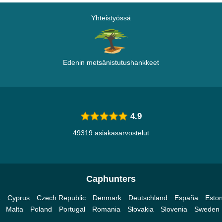
Yhteistyössä
Edenin metsänistutushankkeet
4.9
49319 asiakasarvostelut
Caphunters
a
Cyprus
Czech Republic
Denmark
Deutschland
España
Eston
Malta
Poland
Portugal
Romania
Slovakia
Slovenia
Sweden