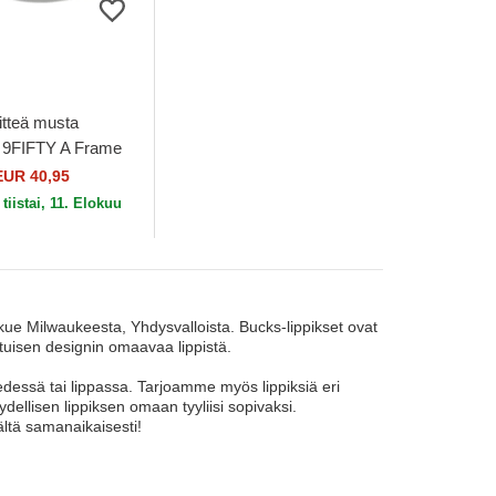
litteä musta
 9FIFTY A Frame
 Classics
EUR 40,95
e Bucks NBA New
n
tiistai, 11. Elokuu
kkue Milwaukeesta, Yhdysvalloista. Bucks-lippikset ovat
laatuisen designin omaavaa lippistä.
edessä tai lippassa. Tarjoamme myös lippiksiä eri
äydellisen lippiksen omaan tyyliisi sopivaksi.
ältä samanaikaisesti!