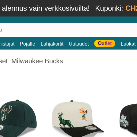
alennus vain verkkosivuilta!
Kuponki:
CH
Outlet
istajat
Pojalle
Lahjakortit
Uutuudet
Luokat
kset: Milwaukee Bucks