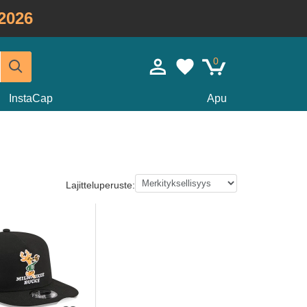
2026
0
InstaCap
Apu
Lajitteluperuste: